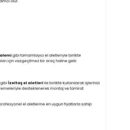
ımcı olur.
kalemi
gibi tamamlayıcı el aletleriyle birlikte
arı için vazgeçilmez bir araç haline gelir.
gibi
İzeltaş el aletleri
ile birlikte kullanılarak işlerinizi
zemeleriyle desteklenerek montaj ve tamirat
 profesyonel el aletlerine en uygun fiyatlarla sahip