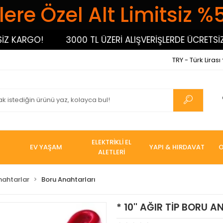
ere Özel Alt Limitsiz %
ARGO!
3000 TL ÜZERİ ALIŞVERİŞLERDE ÜCRETSİZ KA
TRY - Türk Lirası
ELEKTRİKLİ EL
EV YAŞAM
YAPI & HIRDAVAT
O
ALETLERİ
nahtarlar
Boru Anahtarları
* 10'' AĞIR TİP BORU 