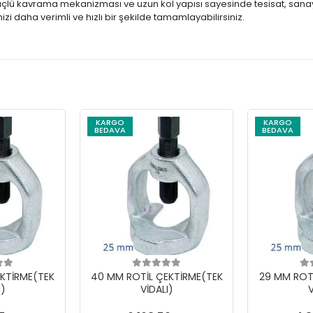
üçlü kavrama mekanizması ve uzun kol yapısı sayesinde tesisat, sanayi 
inizi daha verimli ve hızlı bir şekilde tamamlayabilirsiniz.
KARGO
KARGO
BEDAVA
BEDAVA
KTİRME(TEK
40 MM ROTİL ÇEKTİRME(TEK
29 MM ROT
I)
VİDALI)
V