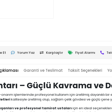
e Et
Yorum Yaz
Karşılaştır
Fiyat Alarmı
Tel
çıklaması
Garanti ve Teslimat
Taksit Seçenekleri
Yo
nahtarı – Güçlü Kavrama ve 
-onarım işlemlerinde profesyonel kullanım için üretilmiş dayanıklı bir el
letleri
kalitesiyle üretilmiş olup, sağlam çelik gövdesi ve güçlü çene 
lışanları ve profesyonel tamirat ustaları
için en ideal seçeneklerd