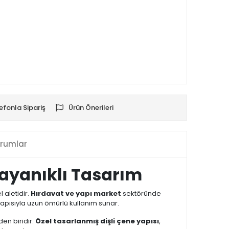
efonla Sipariş
Ürün Önerileri
rumlar
Dayanıklı Tasarım
 aletidir.
Hırdavat ve yapı market
sektöründe
yapısıyla uzun ömürlü kullanım sunar.
en biridir.
Özel tasarlanmış dişli çene yapısı
,