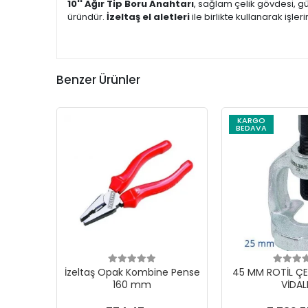
10'' Ağır Tip Boru Anahtarı
, sağlam çelik gövdesi, g
üründür.
İzeltaş el aletleri
ile birlikte kullanarak işler
Benzer Ürünler
KARGO
BEDAVA
İzeltaş Opak Kombine Pense
45 MM ROTİL ÇE
160 mm
VİDAL