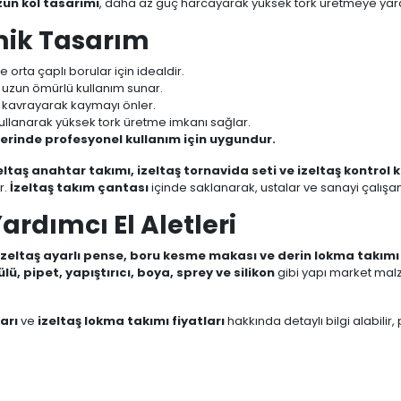
un kol tasarımı
, daha az güç harcayarak yüksek tork üretmeye yard
mik Tasarım
e orta çaplı borular için idealdir.
ve uzun ömürlü kullanım sunar.
de kavrayarak kaymayı önler.
ullanarak yüksek tork üretme imkanı sağlar.
lerinde profesyonel kullanım için uygundur.
eltaş anahtar takımı, izeltaş tornavida seti ve izeltaş kontrol 
r.
İzeltaş takım çantası
içinde saklanarak, ustalar ve sanayi çalışanl
Yardımcı El Aletleri
 izeltaş ayarlı pense, boru kesme makası ve derin lokma takımı
lü, pipet, yapıştırıcı, boya, sprey ve silikon
gibi yapı market mal
arı
ve
izeltaş lokma takımı fiyatları
hakkında detaylı bilgi alabilir,