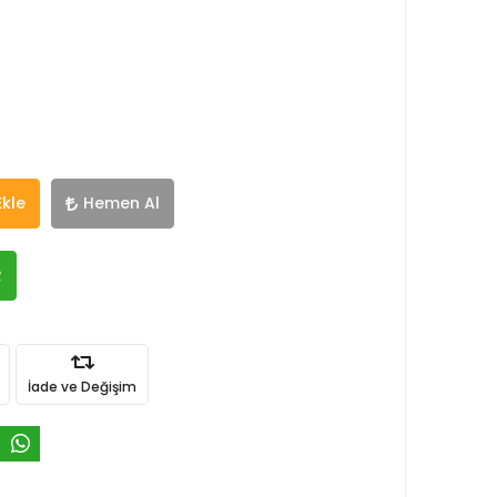
Ekle
Hemen Al
R
İade ve Değişim