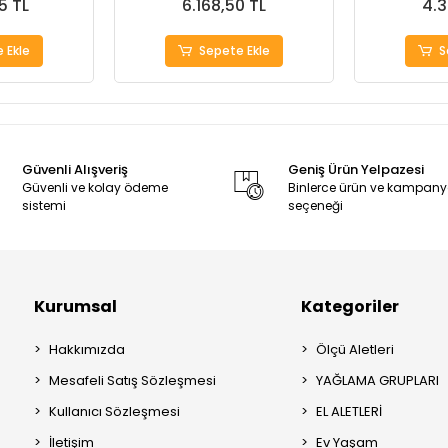
5 TL
6.168,50 TL
4.3
 Ekle
Sepete Ekle
S
Güvenli Alışveriş
Geniş Ürün Yelpazesi
Güvenli ve kolay ödeme
Binlerce ürün ve kampan
sistemi
seçeneği
Kurumsal
Kategoriler
Hakkımızda
Ölçü Aletleri
Mesafeli Satış Sözleşmesi
YAĞLAMA GRUPLARI
Kullanıcı Sözleşmesi
EL ALETLERİ
İletişim
Ev Yaşam