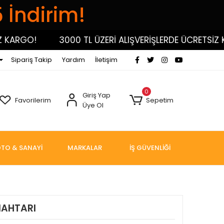
5 İndirim!
RGO!
3000 TL ÜZERİ ALIŞVERİŞLERDE ÜCRETSİZ KARG
Sipariş Takip
Yardım
İletişim
0
Giriş Yap
Favorilerim
Sepetim
Üye Ol
TO & SANAYİ
MARKALAR
İŞ GÜVENLİĞİ
ANAHTARI