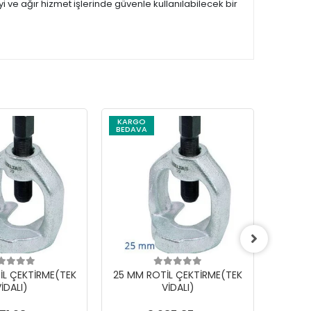
ve ağır hizmet işlerinde güvenle kullanılabilecek bir
KARGO
BEDAVA
İL ÇEKTİRME(TEK
25 MM ROTİL ÇEKTİRME(TEK
18 MM
İDALI)
VİDALI)