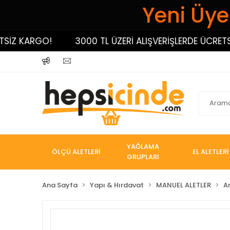
Yeni Üyel
 KARGO!
3000 TL ÜZERİ ALIŞVERİŞLERDE ÜCRETSİZ K
YAĞLAMA
ÖLÇÜ ALETLERİ
EL ALETLERİ
GRUPLARI
Ana Sayfa
Yapı & Hırdavat
MANUEL ALETLER
A