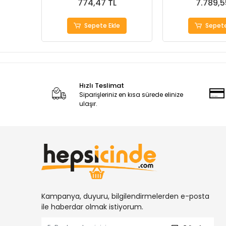
774,47 TL
7.789,5
Sepete Ekle
Sepete
Hızlı Teslimat
Siparişleriniz en kısa sürede elinize
ulaşır.
Kampanya, duyuru, bilgilendirmelerden e-posta
ile haberdar olmak istiyorum.