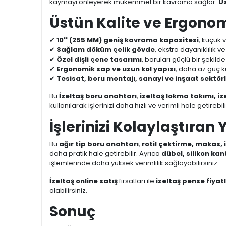
kaymayı önleyerek mükemmel bir kavrama sağlar.
Uz
Üstün Kalite ve Ergono
✔
10'' (255 MM) geniş kavrama kapasitesi
, küçük v
✔
Sağlam döküm çelik gövde
, ekstra dayanıklılık 
✔
Özel dişli çene tasarımı
, boruları güçlü bir şekil
✔
Ergonomik sap ve uzun kol yapısı
, daha az güç k
✔
Tesisat, boru montajı, sanayi ve inşaat sektör
Bu
İzeltaş boru anahtarı
,
izeltaş lokma takımı, iz
kullanılarak işlerinizi daha hızlı ve verimli hale getirebili
İşlerinizi Kolaylaştıran 
Bu
ağır tip boru anahtarı
,
rotil çektirme, makas,
daha pratik hale getirebilir. Ayrıca
dübel, silikon kanü
işlemlerinde daha yüksek verimlilik sağlayabilirsiniz.
İzeltaş online satış
fırsatları ile
izeltaş pense fiyatl
olabilirsiniz.
Sonuç