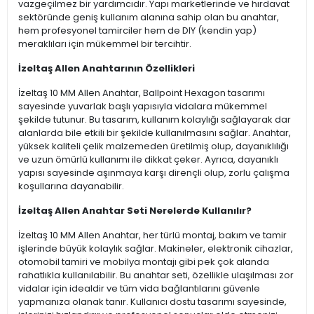
vazgeçilmez bir yardımcıdır. Yapı marketlerinde ve hırdavat
sektöründe geniş kullanım alanına sahip olan bu anahtar,
hem profesyonel tamirciler hem de DIY (kendin yap)
meraklıları için mükemmel bir tercihtir.
İzeltaş Allen Anahtarının Özellikleri
İzeltaş 10 MM Allen Anahtar, Ballpoint Hexagon tasarımı
sayesinde yuvarlak başlı yapısıyla vidalara mükemmel
şekilde tutunur. Bu tasarım, kullanım kolaylığı sağlayarak dar
alanlarda bile etkili bir şekilde kullanılmasını sağlar. Anahtar,
yüksek kaliteli çelik malzemeden üretilmiş olup, dayanıklılığı
ve uzun ömürlü kullanımı ile dikkat çeker. Ayrıca, dayanıklı
yapısı sayesinde aşınmaya karşı dirençli olup, zorlu çalışma
koşullarına dayanabilir.
İzeltaş Allen Anahtar Seti Nerelerde Kullanılır?
İzeltaş 10 MM Allen Anahtar, her türlü montaj, bakım ve tamir
işlerinde büyük kolaylık sağlar. Makineler, elektronik cihazlar,
otomobil tamiri ve mobilya montajı gibi pek çok alanda
rahatlıkla kullanılabilir. Bu anahtar seti, özellikle ulaşılması zor
vidalar için idealdir ve tüm vida bağlantılarını güvenle
yapmanıza olanak tanır. Kullanıcı dostu tasarımı sayesinde,