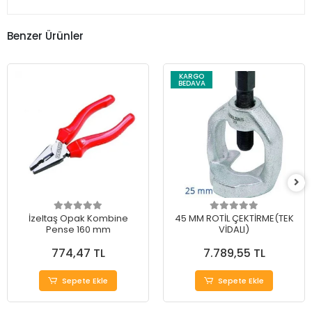
Benzer Ürünler
KARGO
BEDAVA
İzeltaş Opak Kombine
45 MM ROTİL ÇEKTİRME(TEK
Pense 160 mm
VİDALI)
774,47 TL
7.789,55 TL
Sepete Ekle
Sepete Ekle