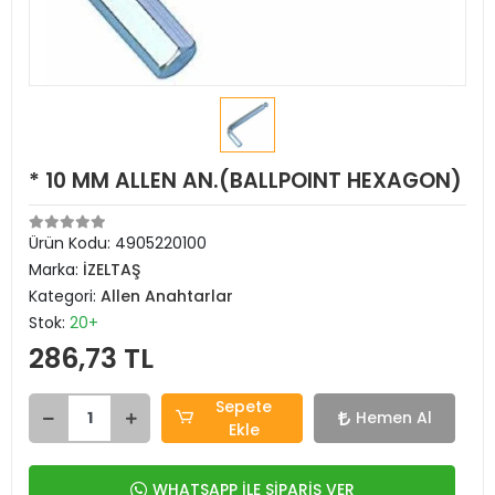
* 10 MM ALLEN AN.(BALLPOINT HEXAGON)
Ürün Kodu:
4905220100
Marka:
İZELTAŞ
Kategori:
Allen Anahtarlar
Stok:
20+
286,73 TL
Sepete
Hemen Al
Ekle
WHATSAPP İLE SİPARİŞ VER