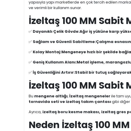
yapısıyla yapı marketlerde en çok tercih edilen markal
ve verimli bir kullanım sunar.
İzeltaş 100 MM Sabit 
✅
Dayanıklı Çelik Gövde:
Ağır iş yüküne karşı yük
✅
Sağlam ve Güvenli Sabitleme:
Çalışma esnasın
✅
Kolay Montaj:
Mengeneye hızlı bir şekilde bağla
✅
Geniş Kullanım Alanı:
Metal işleme, marangozluk
✅
İş Güvenliğini Artırır:
Stabil bir tutuş sağlayarak
İzeltaş 100 MM Sabit 
Bu
mengene altlığı
,
İzeltaş mengeneler
ile tam uyu
tornavida seti ve izeltaş takım çantası
gibi diğer 
Ayrıca,
izeltaş boru kesme makası, izeltaş gres po
Neden İzeltaş 100 MM