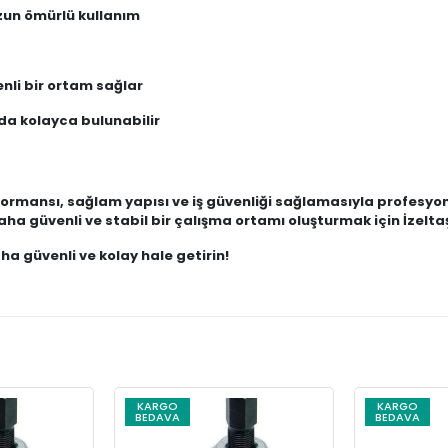
uzun ömürlü kullanım
nli bir ortam sağlar
da kolayca bulunabilir
ormansı, sağlam yapısı ve iş güvenliği sağlamasıyla profesyon
a güvenli ve stabil bir çalışma ortamı oluşturmak için İzeltaş
aha güvenli ve kolay hale getirin!
KARGO
KARGO
BEDAVA
BEDAVA