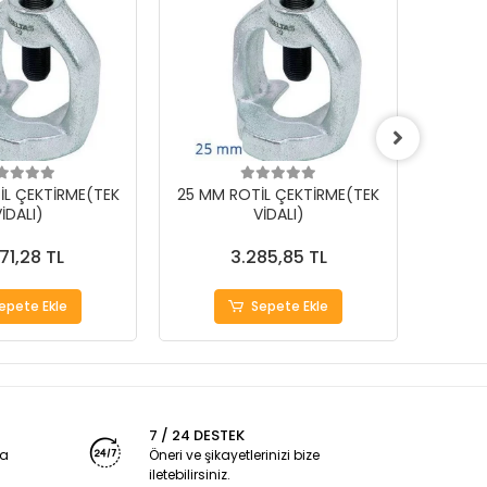
İL ÇEKTİRME(TEK
25 MM ROTİL ÇEKTİRME(TEK
18 MM
İDALI)
VİDALI)
71,28 TL
3.285,85 TL
epete Ekle
Sepete Ekle
7 / 24 DESTEK
ya
Öneri ve şikayetlerinizi bize
iletebilirsiniz.