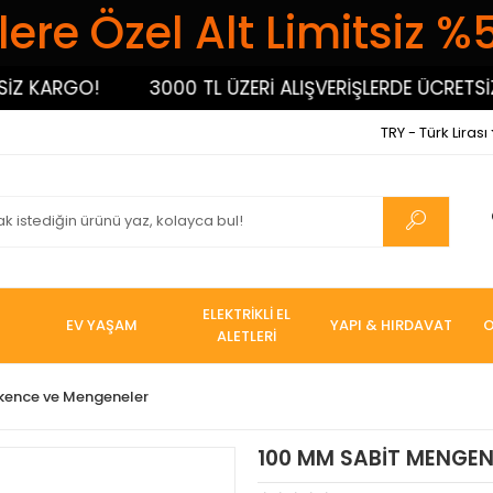
ere Özel Alt Limitsiz %
ARGO!
3000 TL ÜZERİ ALIŞVERİŞLERDE ÜCRETSİZ KA
TRY - Türk Lirası
ELEKTRİKLİ EL
EV YAŞAM
YAPI & HIRDAVAT
O
ALETLERİ
şkence ve Mengeneler
100 MM SABİT MENGENE