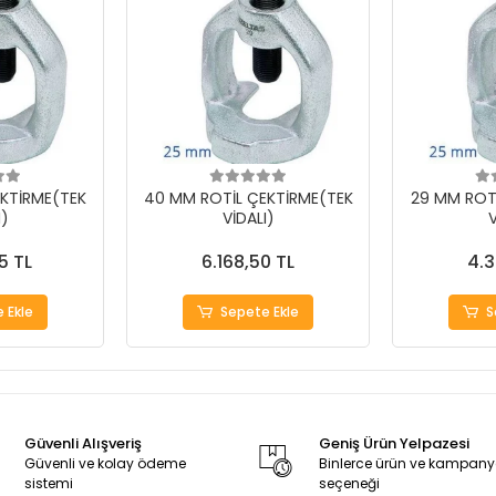
KTİRME(TEK
40 MM ROTİL ÇEKTİRME(TEK
29 MM ROT
I)
VİDALI)
V
5 TL
6.168,50 TL
4.3
 Ekle
Sepete Ekle
S
Güvenli Alışveriş
Geniş Ürün Yelpazesi
Güvenli ve kolay ödeme
Binlerce ürün ve kampan
sistemi
seçeneği