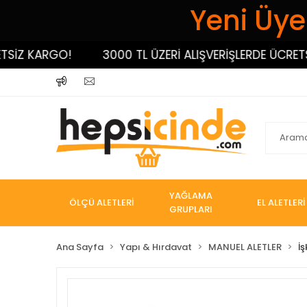
Yeni Üyel
 KARGO!
3000 TL ÜZERİ ALIŞVERİŞLERDE ÜCRETSİZ K
YAĞLAMA
ÖLÇÜ ALETLERİ
EL ALETLERİ
GRUPLARI
Ana Sayfa
Yapı & Hırdavat
MANUEL ALETLER
İ