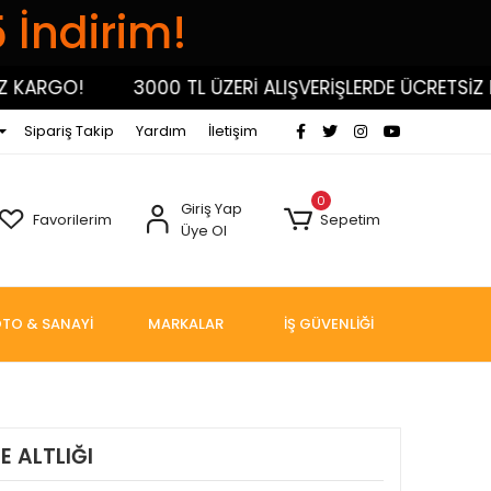
5 İndirim!
RGO!
3000 TL ÜZERİ ALIŞVERİŞLERDE ÜCRETSİZ KARG
Sipariş Takip
Yardım
İletişim
0
Giriş Yap
Favorilerim
Sepetim
Üye Ol
TO & SANAYİ
MARKALAR
İŞ GÜVENLİĞİ
 ALTLIĞI