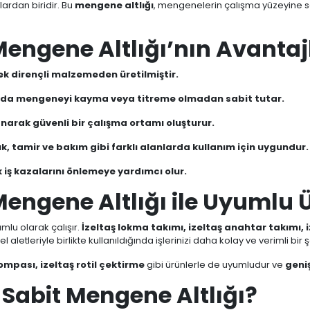
ardan biridir. Bu
mengene altlığı
, mengenelerin çalışma yüzeyine s
Mengene Altlığı’nın Avantaj
sek dirençli malzemeden üretilmiştir.
da mengeneyi kayma veya titreme olmadan sabit tutar.
narak güvenli bir çalışma ortamı oluşturur.
, tamir ve bakım gibi farklı alanlarda kullanım için uygundur.
 iş kazalarını önlemeye yardımcı olur.
Mengene Altlığı ile Uyumlu 
mlu olarak çalışır.
İzeltaş lokma takımı, izeltaş anahtar takımı, i
el aletleriyle birlikte kullanıldığında işlerinizi daha kolay ve verimli b
mpası, izeltaş rotil çektirme
gibi ürünlerle de uyumludur ve
geni
 Sabit Mengene Altlığı?