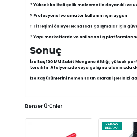
?
Yüksek kaliteli çelik malzeme ile dayanıklı ve 
?
Profesyonel ve amatör kullanım için uygun
?
Titreşimi önleyerek hassas çalışmalar için güve
?
Yapı marketlerde ve online satış platformların
Sonuç
İzeltaş 100 MM Sabit Mengene Altlığı
,
yüksek perf
tercihtir
.
Atölyenizde veya çalışma alanınızda dah
İzeltaş ürünlerini hemen satın alarak işlerinizi d
Benzer Ürünler
KARGO
BEDAVA