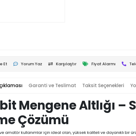
e Et
Yorum Yaz
Karşılaştır
Fiyat Alarmı
Tel
çıklaması
Garanti ve Teslimat
Taksit Seçenekleri
Yo
abit Mengene Altlığı –
leme Çözümü
ve amatör kullanımlar için ideal olan, yüksek kaliteli ve dayanıklı bir ü