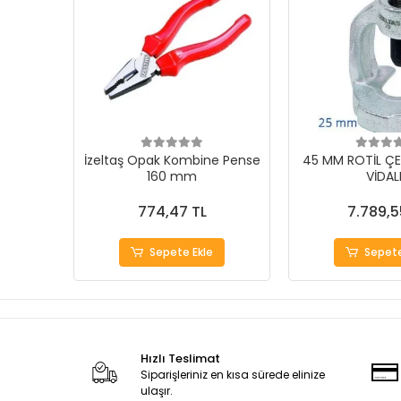
İzeltaş Opak Kombine Pense
45 MM ROTİL ÇE
160 mm
VİDAL
774,47 TL
7.789,5
Sepete Ekle
Sepete
Hızlı Teslimat
Siparişleriniz en kısa sürede elinize
ulaşır.