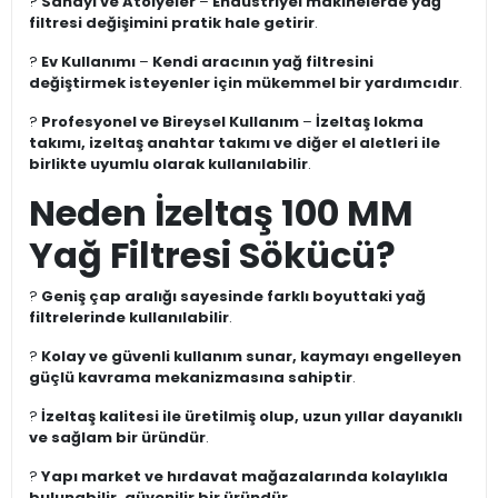
?
Sanayi ve Atölyeler
–
Endüstriyel makinelerde yağ
filtresi değişimini pratik hale getirir
.
?
Ev Kullanımı
–
Kendi aracının yağ filtresini
değiştirmek isteyenler için mükemmel bir yardımcıdır
.
?
Profesyonel ve Bireysel Kullanım
–
İzeltaş lokma
takımı, izeltaş anahtar takımı ve diğer el aletleri ile
birlikte uyumlu olarak kullanılabilir
.
Neden İzeltaş 100 MM
Yağ Filtresi Sökücü?
?
Geniş çap aralığı sayesinde farklı boyuttaki yağ
filtrelerinde kullanılabilir
.
?
Kolay ve güvenli kullanım sunar, kaymayı engelleyen
güçlü kavrama mekanizmasına sahiptir
.
?
İzeltaş kalitesi ile üretilmiş olup, uzun yıllar dayanıklı
ve sağlam bir üründür
.
?
Yapı market ve hırdavat mağazalarında kolaylıkla
bulunabilir, güvenilir bir üründür
.