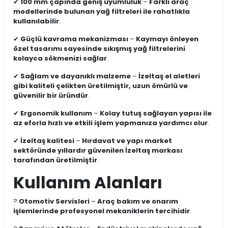
✔
100 mm çapında geniş uyumluluk
–
Farklı araç
modellerinde bulunan yağ filtreleri ile rahatlıkla
kullanılabilir
.
✔
Güçlü kavrama mekanizması
–
Kaymayı önleyen
özel tasarımı sayesinde sıkışmış yağ filtrelerini
kolayca sökmenizi sağlar
.
✔
Sağlam ve dayanıklı malzeme
–
İzeltaş el aletleri
gibi kaliteli çelikten üretilmiştir, uzun ömürlü ve
güvenilir bir üründür
.
✔
Ergonomik kullanım
–
Kolay tutuş sağlayan yapısı ile
az eforla hızlı ve etkili işlem yapmanıza yardımcı olur
.
✔
İzeltaş kalitesi
–
Hırdavat ve yapı market
sektöründe yıllardır güvenilen İzeltaş markası
tarafından üretilmiştir
.
Kullanım Alanları
?
Otomotiv Servisleri
–
Araç bakım ve onarım
işlemlerinde profesyonel mekaniklerin tercihidir
.