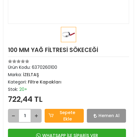
100 MM YAĞ FİLTRESİ SÖKECEĞİ
Ürün Kodu:
6370260100
Marka:
İZELTAŞ
Kategori:
Filtre Kapakları
Stok:
20+
722,44 TL
Sepete
Hemen Al
Ekle
WHATSAPP İLE SİPARİŞ VER