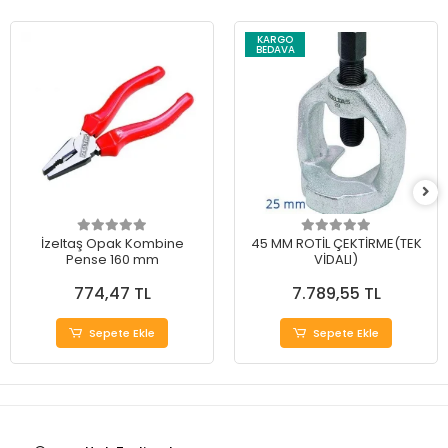
KARGO
BEDAVA
İzeltaş Opak Kombine
45 MM ROTİL ÇEKTİRME(TEK
Pense 160 mm
VİDALI)
774,47 TL
7.789,55 TL
Sepete Ekle
Sepete Ekle