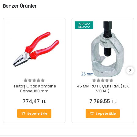
Benzer Ürünler
KARGO
BEDAVA
İzeltaş Opak Kombine
45 MM ROTİL ÇEKTİRME(TEK
Pense 160 mm
VİDALI)
774,47 TL
7.789,55 TL
Sepete Ekle
Sepete Ekle