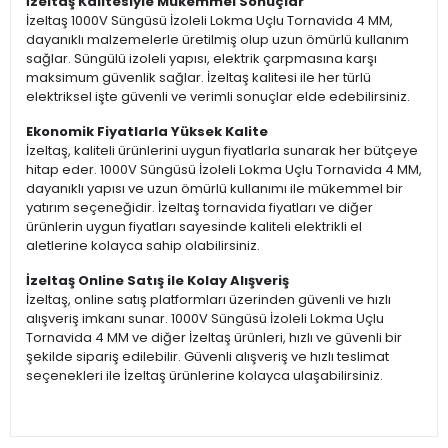
İzeltaş Kalitesiyle Mükemmel Sonuçlar
İzeltaş 1000V Süngüsü İzoleli Lokma Uçlu Tornavida 4 MM,
dayanıklı malzemelerle üretilmiş olup uzun ömürlü kullanım
sağlar. Süngülü izoleli yapısı, elektrik çarpmasına karşı
maksimum güvenlik sağlar. İzeltaş kalitesi ile her türlü
elektriksel işte güvenli ve verimli sonuçlar elde edebilirsiniz.
Ekonomik Fiyatlarla Yüksek Kalite
İzeltaş, kaliteli ürünlerini uygun fiyatlarla sunarak her bütçeye
hitap eder. 1000V Süngüsü İzoleli Lokma Uçlu Tornavida 4 MM,
dayanıklı yapısı ve uzun ömürlü kullanımı ile mükemmel bir
yatırım seçeneğidir. İzeltaş tornavida fiyatları ve diğer
ürünlerin uygun fiyatları sayesinde kaliteli elektrikli el
aletlerine kolayca sahip olabilirsiniz.
İzeltaş Online Satış ile Kolay Alışveriş
İzeltaş, online satış platformları üzerinden güvenli ve hızlı
alışveriş imkanı sunar. 1000V Süngüsü İzoleli Lokma Uçlu
Tornavida 4 MM ve diğer İzeltaş ürünleri, hızlı ve güvenli bir
şekilde sipariş edilebilir. Güvenli alışveriş ve hızlı teslimat
seçenekleri ile İzeltaş ürünlerine kolayca ulaşabilirsiniz.