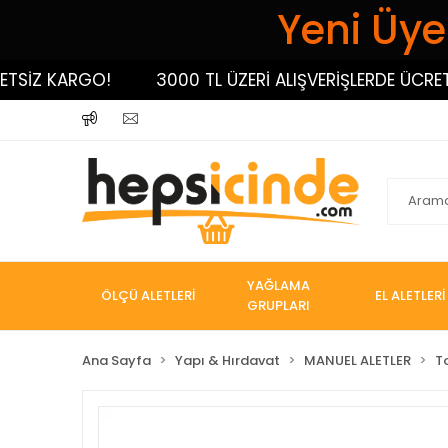
Yeni Üyel
İZ KARGO!
3000 TL ÜZERİ ALIŞVERİŞLERDE ÜCRETSİZ
YAĞLAMA
ÖLÇÜ ALETLERİ
EL ALETLERİ
GRUPLARI
Ana Sayfa
Yapı & Hırdavat
MANUEL ALETLER
T