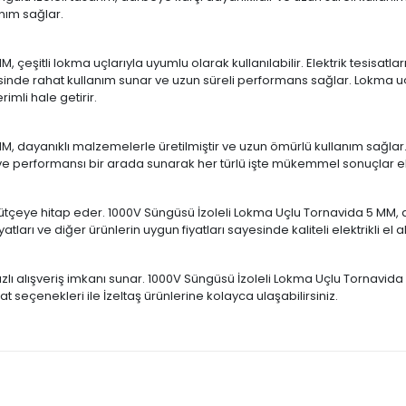
anım sağlar.
 çeşitli lokma uçlarıyla uyumlu olarak kullanılabilir. Elektrik tesisatl
e rahat kullanım sunar ve uzun süreli performans sağlar. Lokma uçlar
imli hale getirir.
, dayanıklı malzemelerle üretilmiştir ve uzun ömürlü kullanım sağlar. 
 ve performansı bir arada sunarak her türlü işte mükemmel sonuçlar e
r bütçeye hitap eder. 1000V Süngüsü İzoleli Lokma Uçlu Tornavida 5 MM, d
ları ve diğer ürünlerin uygun fiyatları sayesinde kaliteli elektrikli el al
ızlı alışveriş imkanı sunar. 1000V Süngüsü İzoleli Lokma Uçlu Tornavida 5
imat seçenekleri ile İzeltaş ürünlerine kolayca ulaşabilirsiniz.