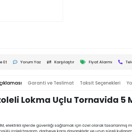
e Et
Yorum Yaz
Karşılaştır
Fiyat Alarmı
Tel
çıklaması
Garanti ve Teslimat
Taksit Seçenekleri
Yo
zoleli Lokma Uçlu Tornavida 5
, elektrikli işlerde güvenliği sağlamak için özel olarak tasarlanmış mü
üngülü izoleli tasarım, darbeye karşı dayanıklıdır ve uzun süreli kullan