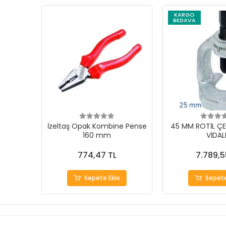
KARGO
BEDAVA
İzeltaş Opak Kombine Pense
45 MM ROTİL ÇE
160 mm
VİDAL
774,47 TL
7.789,5
Sepete Ekle
Sepete