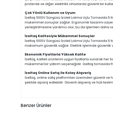
prizlerde ve diğer elektrikli cihazlarda güvenli bir kull
Çok Yönlü Kullanım ve Uyum
İzeltaş 1000V Süngüsü İzoleli Lokma Uçlu Tornavida 5 MM,
mükemmel sonuçlar sağlar. Ergonomik tasarımı sayesind
yerleştirilmesine yardımcı olur, bu da işlemleri daha ver
İzeltaş Kalitesiyle Mükemmel Sonuçlar
İzeltaş 1000V Süngüsü İzoleli Lokma Uçlu Tornavida 5 MM
maksimum güvenlik sağlar. Elektrik işlerinde güvenlik
Ekonomik Fiyatlarla Yüksek Kalite
İzeltaş, kaliteli ürünlerini uygun fiyatlarla sunarak he
mükemmel bir yatırım seçeneğidir. İzeltaş tornavida fiyat
İzeltaş Online Satış ile Kolay Alışveriş
İzeltaş, online satış platformları üzerinden güvenli ve h
şekilde sipariş edilebilir. Güvenli alışveriş ve hızlı tesl
Benzer Ürünler