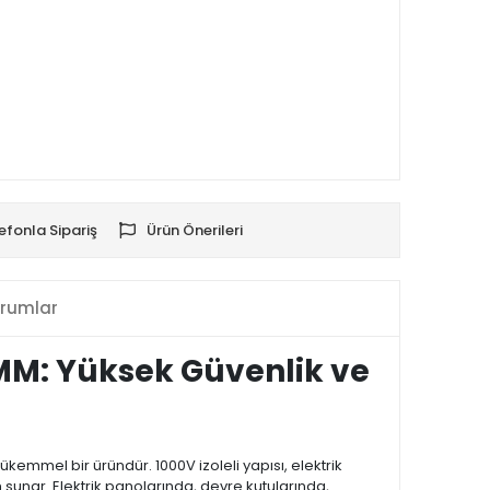
efonla Sipariş
Ürün Önerileri
rumlar
 MM: Yüksek Güvenlik ve
kemmel bir üründür. 1000V izoleli yapısı, elektrik
ım sunar. Elektrik panolarında, devre kutularında,