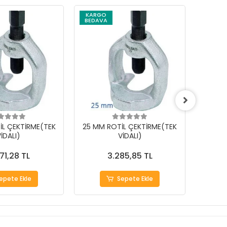
KARGO
BEDAVA
İL ÇEKTİRME(TEK
25 MM ROTİL ÇEKTİRME(TEK
18 MM
İDALI)
VİDALI)
71,28 TL
3.285,85 TL
epete Ekle
Sepete Ekle