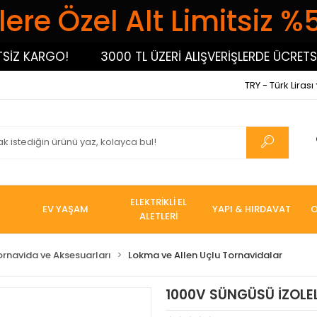
ere Özel Alt Limitsiz %
 KARGO!
3000 TL ÜZERİ ALIŞVERİŞLERDE ÜCRETSİZ K
TRY - Türk Lirası
ELEKTRİKLİ EL
EV YAŞAM
YAPI & HIRDAVAT
O
ALETLERİ
ornavida ve Aksesuarları
Lokma ve Allen Uçlu Tornavidalar
1000V SÜNGÜSÜ İZOLE