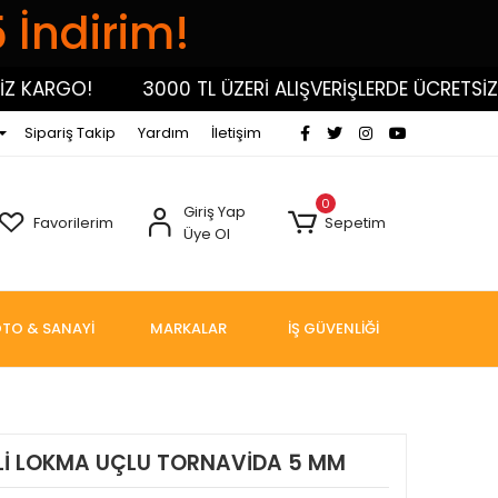
5 İndirim!
ARGO!
3000 TL ÜZERİ ALIŞVERİŞLERDE ÜCRETSİZ KA
Sipariş Takip
Yardım
İletişim
0
Giriş Yap
Favorilerim
Sepetim
Üye Ol
TO & SANAYİ
MARKALAR
İŞ GÜVENLİĞİ
Lİ LOKMA UÇLU TORNAVİDA 5 MM