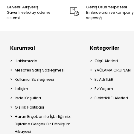
Güvenli Alışveriş
Geniş Ürün Yelpazesi
Güvenli ve kolay ödeme
Binlerce ürün ve kampan
sistemi
seçeneği
Kurumsal
Kategoriler
Hakkımızda
Ölçü Aletleri
Mesafeli Satış Sözleşmesi
YAĞLAMA GRUPLARI
Kullanıcı Sözleşmesi
EL ALETLERİ
İletişim
Ev Yaşam
İade Koşulları
Elektrikli El Aletleri
Gizlilik Politikası
Harun Erçoban ile İşbirliğimiz:
Dijitalde Gerçek Bir Dönüşüm
Hikayesi