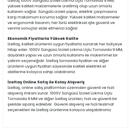
İzeltaş 1000V Süngüsü İzoleli Lokma Uçlu Tornavida 9 MM,
yüksek kaliteli malzemelerle üretilmiş olup uzun ömürlü
kullanım sağlar. Süngülü izoleli yapısı, elektrik çarpmasına
karşı maksimum koruma sağlar. Yüksek kaliteli malzemeler
ve ergonomik tasarım, her türlü elektriksel işte güvenli ve
verimli sonuçlar elde etmenizi sağlar.
Ekonomik Fiyatlarla Yüksek Kalite
İzeltaş, kaliteli ürünlerini uygun fiyatlarla sunarak her bütçeye
hitap eder. 1000V Süngüsü İzoleli Lokma Uçlu Tornavida 9 MM,
dayanıklı yapısı ve uzun ömürlü kullanımı ile mükemmel bir
yatırım seçeneğidir. İzeltaş tornavida fiyatları ve diğer
ürünlerin uygun fiyatları sayesinde kaliteli elektrikli el
aletlerine kolayca sahip olabilirsiniz.
İzeltaş Online Satış ile Kolay Alışveriş
İzeltaş, online satış platformları üzerinden güvenli ve hızlı
alışveriş imkanı sunar. 1000V Süngüsü İzoleli Lokma Uçlu
Tornavida 9 MM ve diğer İzeltaş ürünleri, hızlı ve güvenli bir
şekilde sipariş edilebilir. Güvenli alışveriş ve hızlı teslimat
seçenekleri ile İzeltaş ürünlerine kolayca ulaşabilirsiniz.