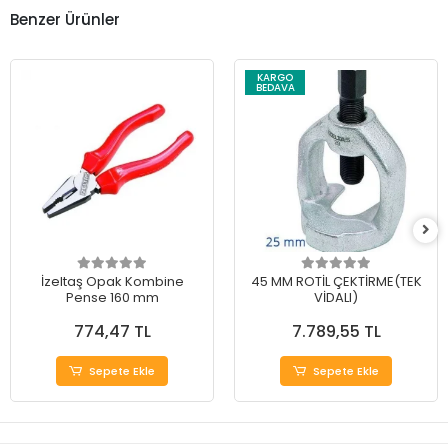
Benzer Ürünler
KARGO
BEDAVA
İzeltaş Opak Kombine
45 MM ROTİL ÇEKTİRME(TEK
Pense 160 mm
VİDALI)
774,47 TL
7.789,55 TL
Sepete Ekle
Sepete Ekle