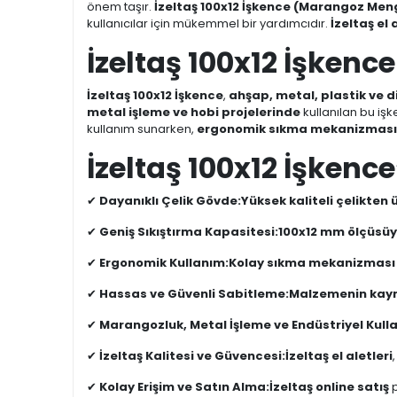
önem taşır.
İzeltaş 100x12 İşkence (Marangoz Men
kullanıcılar için mükemmel bir yardımcıdır.
İzeltaş el 
İzeltaş 100x12 İşken
İzeltaş 100x12 İşkence
,
ahşap, metal, plastik ve 
metal işleme ve hobi projelerinde
kullanılan bu iş
kullanım sunarken,
ergonomik sıkma mekanizması
İzeltaş 100x12 İşkenc
✔
Dayanıklı Çelik Gövde:
Yüksek kaliteli çelikten 
✔
Geniş Sıkıştırma Kapasitesi:
100x12 mm ölçüsüyle
✔
Ergonomik Kullanım:
Kolay sıkma mekanizması ile
✔
Hassas ve Güvenli Sabitleme:
Malzemenin kayma
✔
Marangozluk, Metal İşleme ve Endüstriyel Kull
✔
İzeltaş Kalitesi ve Güvencesi:
İzeltaş el aletleri
✔
Kolay Erişim ve Satın Alma:
İzeltaş online satış
p