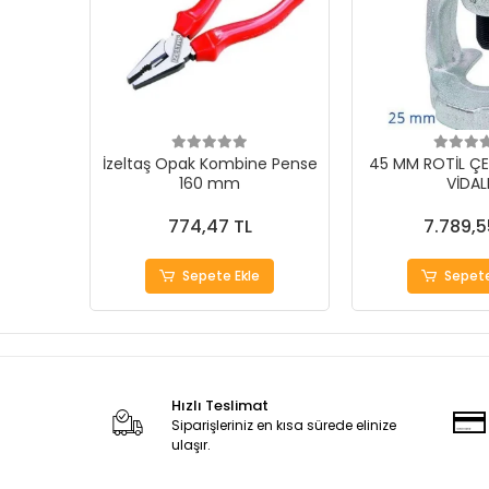
İzeltaş Opak Kombine Pense
45 MM ROTİL ÇE
160 mm
VİDAL
774,47 TL
7.789,5
Sepete Ekle
Sepete
Hızlı Teslimat
Siparişleriniz en kısa sürede elinize
ulaşır.