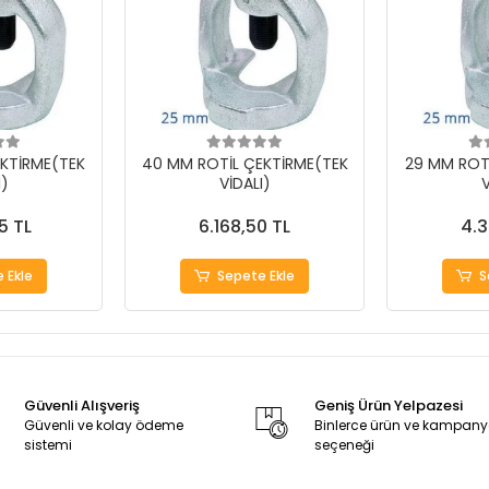
KTİRME(TEK
40 MM ROTİL ÇEKTİRME(TEK
29 MM ROT
I)
VİDALI)
V
5 TL
6.168,50 TL
4.3
 Ekle
Sepete Ekle
S
Güvenli Alışveriş
Geniş Ürün Yelpazesi
Güvenli ve kolay ödeme
Binlerce ürün ve kampan
sistemi
seçeneği