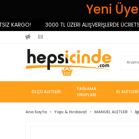
Yeni Üyel
 KARGO!
3000 TL ÜZERİ ALIŞVERİŞLERDE ÜCRETSİZ K
YAĞLAMA
ÖLÇÜ ALETLERİ
EL ALETLERİ
GRUPLARI
Ana Sayfa
Yapı & Hırdavat
MANUEL ALETLER
İ