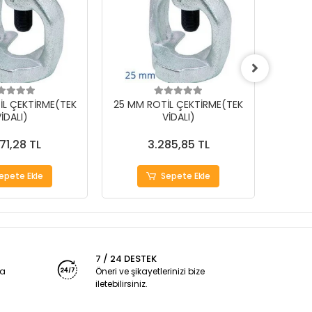
İL ÇEKTİRME(TEK
25 MM ROTİL ÇEKTİRME(TEK
18 MM
İDALI)
VİDALI)
71,28 TL
3.285,85 TL
epete Ekle
Sepete Ekle
7 / 24 DESTEK
ya
Öneri ve şikayetlerinizi bize
iletebilirsiniz.