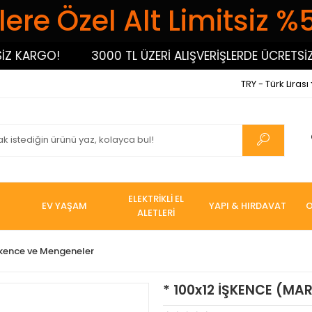
ere Özel Alt Limitsiz %
ARGO!
3000 TL ÜZERİ ALIŞVERİŞLERDE ÜCRETSİZ KA
TRY - Türk Lirası
ELEKTRİKLİ EL
EV YAŞAM
YAPI & HIRDAVAT
O
ALETLERİ
şkence ve Mengeneler
* 100x12 İŞKENCE (M