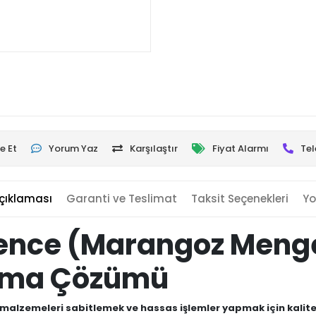
e Et
Yorum Yaz
Karşılaştır
Fiyat Alarmı
Tel
çıklaması
Garanti ve Teslimat
Taksit Seçenekleri
Yo
şkence (Marangoz Meng
ırma Çözümü
malzemeleri sabitlemek ve hassas işlemler yapmak için kalite