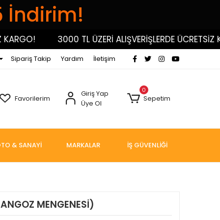
5 İndirim!
RGO!
3000 TL ÜZERİ ALIŞVERİŞLERDE ÜCRETSİZ KARG
Sipariş Takip
Yardım
İletişim
0
Giriş Yap
Favorilerim
Sepetim
Üye Ol
TO & SANAYİ
MARKALAR
İŞ GÜVENLİĞİ
ARANGOZ MENGENESİ)