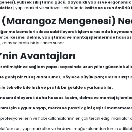
genesi)
,
yüksek sıkıştırma gücü, dayanıklı yapısı ve ergonomik
aletleri
, yapı market ve hırdavat sektöründe
kalite ve uzun ömürlü 
ce (Marangoz Mengenesi) Ned
diğer malzemeleri sıkıca sabitleyerek işlem sırasında kaymasın
kence,
kesme, delme, yapıştırma ve montaj işlemlerinde hassasi
, kolay ve pratik bir kullanım sunar.
e’nin Avantajları
üretilmiştir ve sağlam yapısı sayesinde uzun yıllar güvenle kulla
 geniş bir tutuş alanı sunar, böylece büyük parçaların sıkıştır
 tek elle bile hızlı ve pratik bir şekilde ayarlanabilir.
sını önleyerek daha hassas kesim, delme ve montaj işlemleri
anım İçin Uygun:
Ahşap, metal ve plastik gibi çeşitli malzemeler
, profesyonellerin ve hobi kullanıcılarının en çok tercih ettiği markalar 
latformları, yapı marketler ve hırdavat mağazalarından temin edilebil