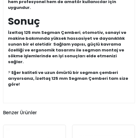
hem profesyonel hem de amatör kullanıcılar için
uygundur.
Sonuç
İzeltaş 125 mm Segman Çemberi
,
otomotiv, sanayi ve
makine bakımında yüksek hassasiyet ve dayanıklılık
sunan bir el aletidir
.
Sağlam yapısı, güçlü kavrama
özelliği ve ergonomik tasarımı ile segman montaj ve
sökme işlemlerinde en iyi sonuçları elde etmenizi
sağlar.
?️
Eğer kaliteli ve uzun ömürlü bir segman çemberi
arıyorsanız, İzeltaş 125 mm Segman Çemberi tam size
göre!
Benzer Ürünler