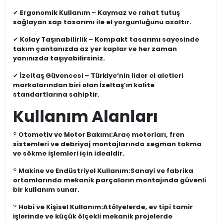
✔
Ergonomik Kullanım
–
Kaymaz ve rahat tutuş
sağlayan sap tasarımı ile el yorgunluğunu azaltır.
✔
Kolay Taşınabilirlik
–
Kompakt tasarımı sayesinde
takım çantanızda az yer kaplar ve her zaman
yanınızda taşıyabilirsiniz.
✔
İzeltaş Güvencesi
–
Türkiye’nin lider el aletleri
markalarından biri olan İzeltaş’ın kalite
standartlarına sahiptir.
Kullanım Alanları
?
Otomotiv ve Motor Bakımı:
Araç motorları, fren
sistemleri ve debriyaj montajlarında segman takma
ve sökme işlemleri için idealdir.
?
Makine ve Endüstriyel Kullanım:
Sanayi ve fabrika
ortamlarında mekanik parçaların montajında güvenli
bir kullanım sunar.
?
Hobi ve Kişisel Kullanım:
Atölyelerde, ev tipi tamir
işlerinde ve küçük ölçekli mekanik projelerde