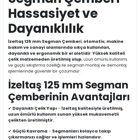
Hassasiyet ve
Dayanıklılık
İzeltaş 125 mm Segman Çemberi
,
otomotiv, makine
bakım ve sanayi alanlarında sıkça kullanılan,
dayanıklı ve ergonomik bir el aletidir
.
Yüksek kaliteli
çelik malzemeden üretilmiş olup
, uzun ömürlü kullanımı
ve güçlü sıkıştırma özelliği ile segman montaj ve demontaj
işlemlerinde güvenilir bir çözümdür.
İzeltaş 125 mm Segman
Çemberinin Avantajları
✔
Dayanıklı Çelik Yapı
–
İzeltaş kalitesiyle üretilmiş,
uzun ömürlü kullanım sunan yüksek mukavemetli
çelikten üretilmiştir.
✔
Güçlü Kavrama
–
Segmanları kolayca takıp
çıkarmanızı sağlar ve işlemleri hızlandırır.