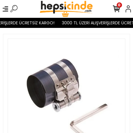
0
RİŞLERDE ÜCRETSİZ KARGO!
3000 TL ÜZERİ ALIŞVERİŞLERDE ÜCRET