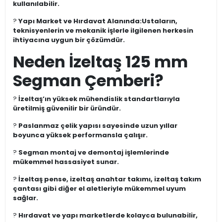
kullanılabilir.
?
Yapı Market ve Hırdavat Alanında:
Ustaların,
teknisyenlerin ve mekanik işlerle ilgilenen herkesin
ihtiyacına uygun bir çözümdür.
Neden İzeltaş 125 mm
Segman Çemberi?
?
İzeltaş’ın yüksek mühendislik standartlarıyla
üretilmiş güvenilir bir üründür.
?
Paslanmaz çelik yapısı sayesinde uzun yıllar
boyunca yüksek performansla çalışır.
?
Segman montaj ve demontaj işlemlerinde
mükemmel hassasiyet sunar.
?
İzeltaş pense, izeltaş anahtar takımı, izeltaş takım
çantası gibi diğer el aletleriyle mükemmel uyum
sağlar.
?
Hırdavat ve yapı marketlerde kolayca bulunabilir,