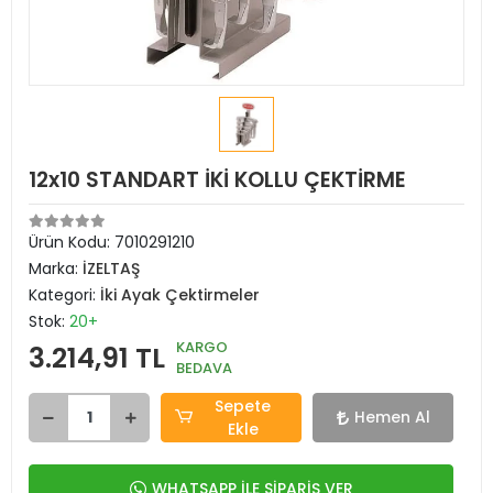
12x10 STANDART İKİ KOLLU ÇEKTİRME
Ürün Kodu:
7010291210
Marka:
İZELTAŞ
Kategori:
İki Ayak Çektirmeler
Stok:
20+
KARGO
3.214,91 TL
BEDAVA
Sepete
Hemen Al
Ekle
WHATSAPP İLE SİPARİŞ VER