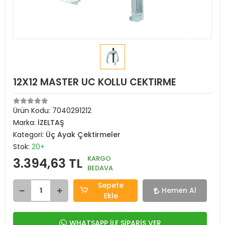
12X12 MASTER UC KOLLU CEKTIRME
Ürün Kodu:
7040291212
Marka:
İZELTAŞ
Kategori:
Üç Ayak Çektirmeler
Stok:
20+
KARGO
3.394,63 TL
BEDAVA
Sepete
Hemen Al
Ekle
WHATSAPP İLE SİPARİŞ VER