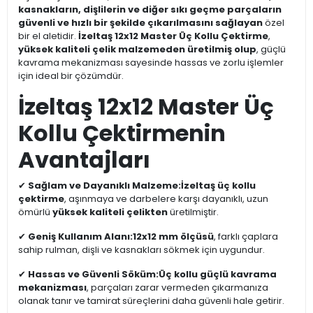
kasnakların, dişlilerin ve diğer sıkı geçme parçaların
güvenli ve hızlı bir şekilde çıkarılmasını sağlayan
özel
bir el aletidir.
İzeltaş 12x12 Master Üç Kollu Çektirme
,
yüksek kaliteli çelik malzemeden üretilmiş olup
, güçlü
kavrama mekanizması sayesinde hassas ve zorlu işlemler
için ideal bir çözümdür.
İzeltaş 12x12 Master Üç
Kollu Çektirmenin
Avantajları
✔
Sağlam ve Dayanıklı Malzeme:
İzeltaş üç kollu
çektirme
, aşınmaya ve darbelere karşı dayanıklı, uzun
ömürlü
yüksek kaliteli çelikten
üretilmiştir.
✔
Geniş Kullanım Alanı:
12x12 mm ölçüsü
, farklı çaplara
sahip rulman, dişli ve kasnakları sökmek için uygundur.
✔
Hassas ve Güvenli Söküm:
Üç kollu güçlü kavrama
mekanizması
, parçaları zarar vermeden çıkarmanıza
olanak tanır ve tamirat süreçlerini daha güvenli hale getirir.