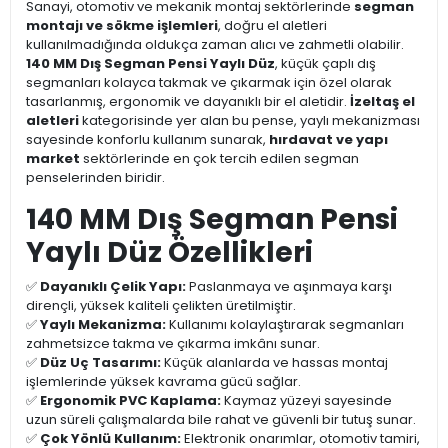
Sanayi, otomotiv ve mekanik montaj sektörlerinde
segman
montajı ve sökme işlemleri
, doğru el aletleri
kullanılmadığında oldukça zaman alıcı ve zahmetli olabilir.
140 MM Dış Segman Pensi Yaylı Düz
, küçük çaplı dış
segmanları kolayca takmak ve çıkarmak için özel olarak
tasarlanmış, ergonomik ve dayanıklı bir el aletidir.
İzeltaş el
aletleri
kategorisinde yer alan bu pense, yaylı mekanizması
sayesinde konforlu kullanım sunarak,
hırdavat ve yapı
market
sektörlerinde en çok tercih edilen segman
penselerinden biridir.
140 MM Dış Segman Pensi
Yaylı Düz Özellikleri
✅
Dayanıklı Çelik Yapı:
Paslanmaya ve aşınmaya karşı
dirençli, yüksek kaliteli çelikten üretilmiştir.
✅
Yaylı Mekanizma:
Kullanımı kolaylaştırarak segmanları
zahmetsizce takma ve çıkarma imkânı sunar.
✅
Düz Uç Tasarımı:
Küçük alanlarda ve hassas montaj
işlemlerinde yüksek kavrama gücü sağlar.
✅
Ergonomik PVC Kaplama:
Kaymaz yüzeyi sayesinde
uzun süreli çalışmalarda bile rahat ve güvenli bir tutuş sunar.
✅
Çok Yönlü Kullanım:
Elektronik onarımlar, otomotiv tamiri,