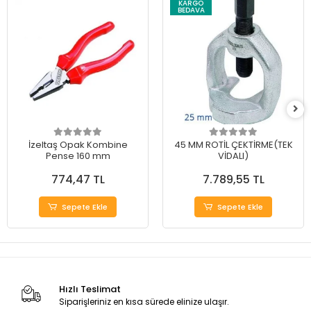
KARGO
BEDAVA
İzeltaş Opak Kombine
45 MM ROTİL ÇEKTİRME(TEK
Pense 160 mm
VİDALI)
774,47 TL
7.789,55 TL
Sepete Ekle
Sepete Ekle
Hızlı Teslimat
Siparişleriniz en kısa sürede elinize ulaşır.