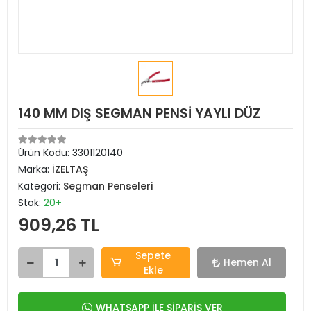
140 MM DIŞ SEGMAN PENSİ YAYLI DÜZ
Ürün Kodu:
3301120140
Marka:
İZELTAŞ
Kategori:
Segman Penseleri
Stok:
20+
909,26 TL
Sepete
Hemen Al
Ekle
WHATSAPP İLE SİPARİŞ VER