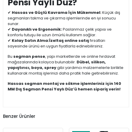
Pensi Yaylı Düz?
✔
Hassas ve Güçlü Kavrama İçin Mükemmel:
Küçük dış
segmanları takma ve çıkarma işlemlerinde en iyi sonucu
sunar.
✔
Dayanıklı ve Ergonomik:
Paslanmaz çelik yapısı ve
konforlu tutuşu ile uzun ömürlü kullanım sağlar.
✔
Kolay Satın Alma:
İzeltaş online satış
fırsatları
sayesinde ürünü en uygun fiyatlarla edinebilirsiniz.
Bu
segman pense
, yapı marketlerde ve online hırdavat
mağazalarında kolayca bulunabilir.
Dübel, silikon,
yapıştırıcı, boya, sprey
gibi yardımcı malzemelerle birlikte
kullanarak montaj işlerinizi daha pratik hale getirebilirsiniz.
Hassas segman montaj ve sökme işlemleriniz için 140
MM Dış Segman Pensi Yaylı Düz’ü hemen sipariş verin!
Benzer Ürünler