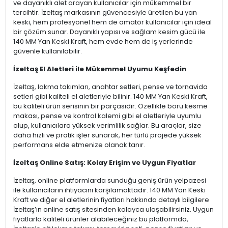
ve dayanıklı alet arayan kullanıcılar için mükemmel bir
tercihtir. İzeltaş markasının güvencesiyle üretilen bu yan
keski, hem profesyonel hem de amatör kullanıcılar için ideal
bir çözüm sunar. Dayanıklı yapısı ve sağlam kesim gücü ile
140 MM Yan Keski Kraft, hem evde hem de iş yerlerinde
güvenle kullanılabilir.
İzeltaş El Aletleri ile Mükemmel Uyumu Keşfedin
İzeltaş, lokma takımları, anahtar setleri, pense ve tornavida
setleri gibi kaliteli el aletleriyle bilinir. 140 MM Yan Keski Kraft,
bu kaliteli ürün serisinin bir parçasıdır. Özellikle boru kesme
makası, pense ve kontrol kalemi gibi el aletleriyle uyumlu
olup, kullanıcılara yüksek verimlilik sağlar. Bu araçlar, size
daha hızlı ve pratik işler sunarak, her türlü projede yüksek
performans elde etmenize olanak tanır.
İzeltaş Online Satış: Kolay Erişim ve Uygun Fiyatlar
İzeltaş, online platformlarda sunduğu geniş ürün yelpazesi
ile kullanıcıların ihtiyacını karşılamaktadır. 140 MM Yan Keski
Kraft ve diğer el aletlerinin fiyatları hakkında detaylı bilgilere
İzeltaş’ın online satış sitesinden kolayca ulaşabilirsiniz. Uygun
fiyatlarla kaliteli ürünler alabileceğiniz bu platformda,