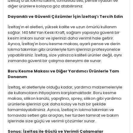
İzeltaş’a ait lokma takımı, tornavida seti, pense fiyatları ve
diğer ürünlere kolayca göz atabilirsiniz.
Dayanıklı ve Güvenli Çözümler İçin İzeltaş’ı Tercih Edin
İzeltaş’ın el aletleri, yüksek kalite ve uzun ömürlü kullanım
sağlar. 140 MM Yan Keski Kraft, sağlam yapısıyla güvenli bir
kesim imkanı sunar ve işlerinizi daha verimli hale getirir.
Ayrıca, İzeltaş’ın boru kesme makası, ayarlı pense ve derin
lokma takımları gibi ürünleriyle tüm işlerinizi profesyonelce
yapabilirsiniz. İzeltaş, size yalnızca kaliteli ürünler değil, aynı
zamanda güvenli bir çalışma deneyimi de sunar.
Boru Kesme Makası ve Diğer Yardımcı Ürünlerle Tam
Donanım
İzeltaş, el aletleriyle olduğu kadar, yardımcı malzemeleriyle
de kullanıcıların ihtiyaçlarını karşılamaktadır. Boru kesme
makası, silikon kanülü, yapıştırıcı, sprey, silikon gibi yardımcı
ürünlerle işlerinizi çok daha kolay ve hızlı bir şekilde
tamamlayabilirsiniz. Ayrıca, İzeltaş’ın lokma takımları ve
tornavida setleri gibi araçları, her türden tamirat ve bakım
işlerinde size güçlü ve verimli çözümler sunar.
Sonuç: İzeltaş ile Güçlü ve Verimli Çalışmalar