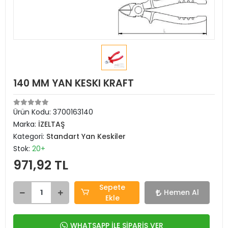
140 MM YAN KESKI KRAFT
Ürün Kodu:
3700163140
Marka:
İZELTAŞ
Kategori:
Standart Yan Keskiler
Stok:
20+
971,92 TL
Sepete
Hemen Al
Ekle
WHATSAPP İLE SİPARİŞ VER