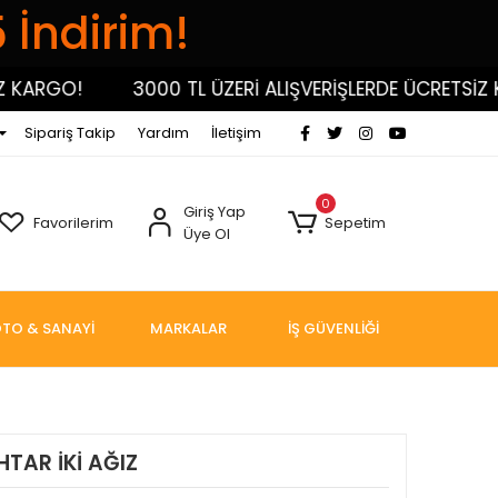
5 İndirim!
RGO!
3000 TL ÜZERİ ALIŞVERİŞLERDE ÜCRETSİZ KARG
Sipariş Takip
Yardım
İletişim
0
Giriş Yap
Favorilerim
Sepetim
Üye Ol
TO & SANAYİ
MARKALAR
İŞ GÜVENLİĞİ
TAR İKİ AĞIZ