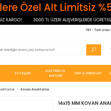
ere Özel Alt Limitsiz %
ARGO!
3000 TL ÜZERİ ALIŞVERİŞLERDE ÜCRETSİZ KA
TRY - Türk Lirası
ELEKTRİKLİ EL
EV YAŞAM
YAPI & HIRDAVAT
O
ALETLERİ
nahtarlar
Kovan Anahtarlar
14x15 MM KOVAN ANAH