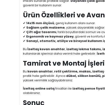
imkanı sunarak pratiklik sağlar.
Dayanıklı çelik gövd
güvenli bir kullanım sunar.
Ürün Özellikleri ve Avan
✔
14x15 mm ölçüsü
, geniş kullanım alanı sunar.
✔
Sağlam çelik malzeme
, yüksek dayanıklılık sağlar
✔
Çift ağız tasarımı
, farklı boyutlardaki somun ve cı
✔
Ergonomik ve kaymaz yüzey
, güvenli ve konforlu
✔
Sanayi, otomotiv, atölye ve bireysel kullanım içi
Bu
İzeltaş kovan anahtar
,
izeltaş lokma takımı, i
kullanılarak işlerinizi daha verimli hale getirebilir.
İzel
Tamirat ve Montaj İşleri
Bu
kovan anahtar
,
rotil çektirme, makas, izelta
pratik hale getirebilir. Ayrıca
dübel, silikon kanülü, p
yüksek verimlilik sağlayabilirsiniz.
İzeltaş online satış
fırsatları ile
izeltaş pense fiyatl
olabilirsiniz.
Sonuç