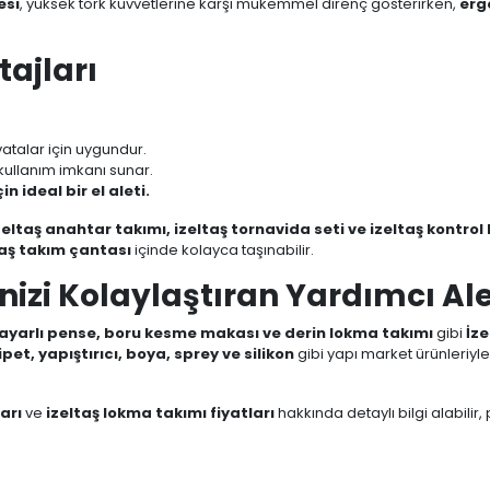
esi
, yüksek tork kuvvetlerine karşı mükemmel direnç gösterirken,
erg
tajları
.
vatalar için uygundur.
 kullanım imkanı sunar.
n ideal bir el aleti.
zeltaş anahtar takımı, izeltaş tornavida seti ve izeltaş kontrol
taş takım çantası
içinde kolayca taşınabilir.
nizi Kolaylaştıran Yardımcı Ale
ş ayarlı pense, boru kesme makası ve derin lokma takımı
gibi
İze
ipet, yapıştırıcı, boya, sprey ve silikon
gibi yapı market ürünleriyl
arı
ve
izeltaş lokma takımı fiyatları
hakkında detaylı bilgi alabilir,