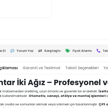
e Et
Yorum Yaz
Karşılaştır
Fiyat Alarmı
Tel
çıklaması
Garanti ve Teslimat
Taksit Seçenekleri
Yo
r İki Ağız – Profesyonel ve
elik malzemeden üretilmiş, uzun ömürlü ve güvenilir bir el aletidir.
İzelta
k kullanılmaktadır.
Otomotiv, sanayi, atölye ve montaj işlemleri
i
ttaki cıvata ve somunları sıkmak veya sökmek için tasarlanmıştır.
Çift 