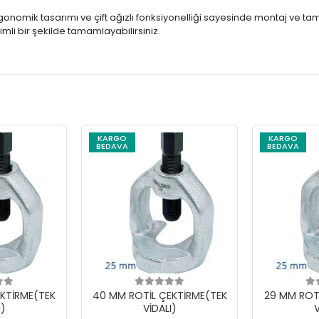
rgonomik tasarımı ve çift ağızlı fonksiyonelliği sayesinde montaj ve t
erimli bir şekilde tamamlayabilirsiniz.
KARGO
KARGO
BEDAVA
BEDAVA
KTİRME(TEK
40 MM ROTİL ÇEKTİRME(TEK
29 MM ROT
I)
VİDALI)
V