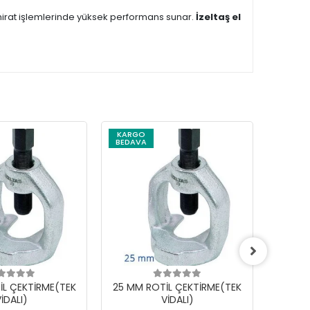
amirat işlemlerinde yüksek performans sunar.
İzeltaş el
KARGO
BEDAVA
İL ÇEKTİRME(TEK
25 MM ROTİL ÇEKTİRME(TEK
18 MM
İDALI)
VİDALI)