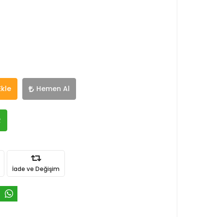
Ekle
Hemen Al
R
İade ve Değişim