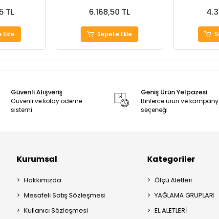
5 TL
6.168,50 TL
4.3
 Ekle
Sepete Ekle
S
Güvenli Alışveriş
Geniş Ürün Yelpazesi
Güvenli ve kolay ödeme
Binlerce ürün ve kampan
sistemi
seçeneği
Kurumsal
Kategoriler
Hakkımızda
Ölçü Aletleri
Mesafeli Satış Sözleşmesi
YAĞLAMA GRUPLARI
Kullanıcı Sözleşmesi
EL ALETLERİ