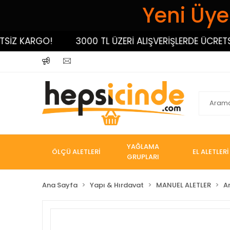
Yeni Üyel
 KARGO!
3000 TL ÜZERİ ALIŞVERİŞLERDE ÜCRETSİZ K
YAĞLAMA
ÖLÇÜ ALETLERİ
EL ALETLERİ
GRUPLARI
Ana Sayfa
Yapı & Hırdavat
MANUEL ALETLER
A