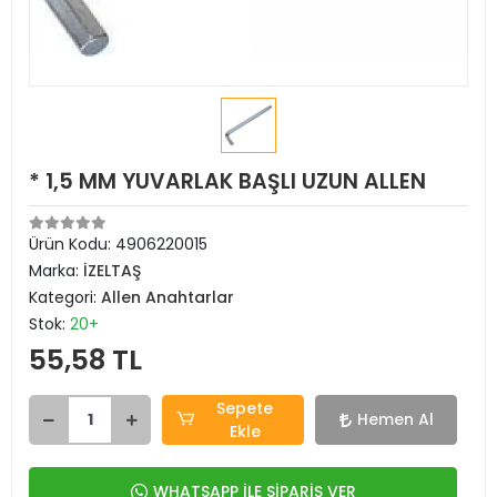
* 1,5 MM YUVARLAK BAŞLI UZUN ALLEN
Ürün Kodu:
4906220015
Marka:
İZELTAŞ
Kategori:
Allen Anahtarlar
Stok:
20+
55,58 TL
Sepete
Hemen Al
Ekle
WHATSAPP İLE SİPARİŞ VER