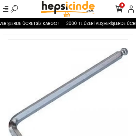
0
VERİŞLERDE ÜCRETSİZ KARGO!
3000 TL ÜZERİ ALIŞVERİŞLERDE ÜCR