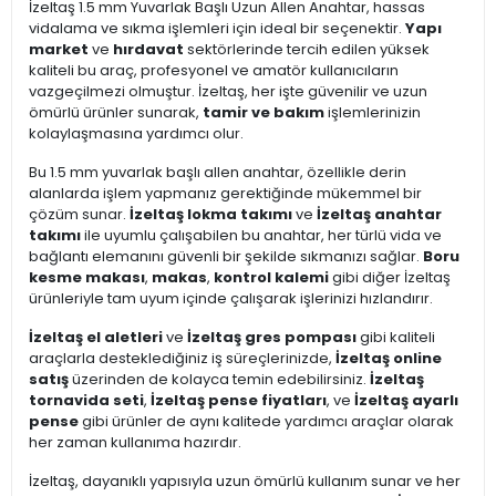
İzeltaş 1.5 mm Yuvarlak Başlı Uzun Allen Anahtar, hassas
vidalama ve sıkma işlemleri için ideal bir seçenektir.
Yapı
market
ve
hırdavat
sektörlerinde tercih edilen yüksek
kaliteli bu araç, profesyonel ve amatör kullanıcıların
vazgeçilmezi olmuştur. İzeltaş, her işte güvenilir ve uzun
ömürlü ürünler sunarak,
tamir ve bakım
işlemlerinizin
kolaylaşmasına yardımcı olur.
Bu 1.5 mm yuvarlak başlı allen anahtar, özellikle derin
alanlarda işlem yapmanız gerektiğinde mükemmel bir
çözüm sunar.
İzeltaş lokma takımı
ve
İzeltaş anahtar
takımı
ile uyumlu çalışabilen bu anahtar, her türlü vida ve
bağlantı elemanını güvenli bir şekilde sıkmanızı sağlar.
Boru
kesme makası
,
makas
,
kontrol kalemi
gibi diğer İzeltaş
ürünleriyle tam uyum içinde çalışarak işlerinizi hızlandırır.
İzeltaş el aletleri
ve
İzeltaş gres pompası
gibi kaliteli
araçlarla desteklediğiniz iş süreçlerinizde,
İzeltaş online
satış
üzerinden de kolayca temin edebilirsiniz.
İzeltaş
tornavida seti
,
İzeltaş pense fiyatları
, ve
İzeltaş ayarlı
pense
gibi ürünler de aynı kalitede yardımcı araçlar olarak
her zaman kullanıma hazırdır.
İzeltaş, dayanıklı yapısıyla uzun ömürlü kullanım sunar ve her