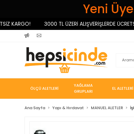
Yeni Üyel
 KARGO!
3000 TL ÜZERİ ALIŞVERİŞLERDE ÜCRETSİZ K
YAĞLAMA
ÖLÇÜ ALETLERİ
EL ALETLERİ
GRUPLARI
Ana Sayfa
Yapı & Hırdavat
MANUEL ALETLER
İ