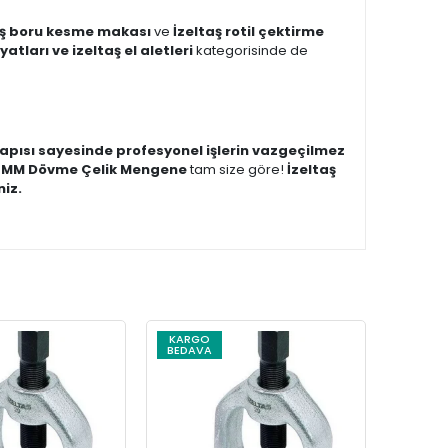
taş boru kesme makası
ve
İzeltaş rotil çektirme
atları ve izeltaş el aletleri
kategorisinde de
pısı sayesinde profesyonel işlerin vazgeçilmez
50 MM Dövme Çelik Mengene
tam size göre!
İzeltaş
niz.
KARGO
BEDAVA