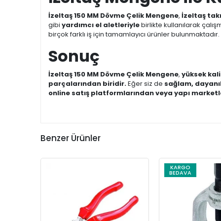
İzeltaş 150 MM Dövme Çelik Mengene
,
İzeltaş tak
gibi
yardımcı el aletleriyle
birlikte kullanılarak çalışm
birçok farklı iş için tamamlayıcı ürünler bulunmaktadır.
Sonuç
İzeltaş 150 MM Dövme Çelik Mengene
,
yüksek kal
parçalarından biridir.
Eğer siz de
sağlam, dayanık
online satış platformlarından veya yapı marketler
Benzer Ürünler
KARGO
BEDAVA