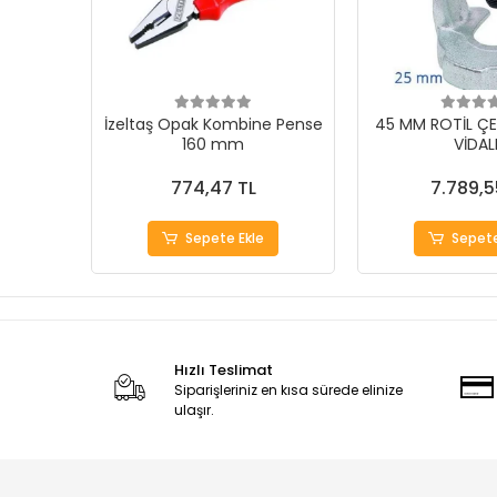
İzeltaş Opak Kombine Pense
45 MM ROTİL ÇE
160 mm
VİDAL
774,47 TL
7.789,5
Sepete Ekle
Sepete
Hızlı Teslimat
Siparişleriniz en kısa sürede elinize
ulaşır.