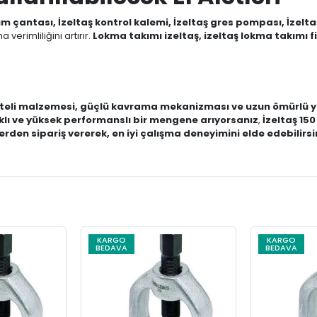
ım çantası, İzeltaş kontrol kalemi, İzeltaş gres pompası, İzel
a verimliliğini artırır.
Lokma takımı izeltaş, izeltaş lokma takımı fiy
iteli malzemesi, güçlü kavrama mekanizması ve uzun ömürlü ya
lı ve yüksek performanslı bir mengene arıyorsanız
,
İzeltaş 1
den sipariş vererek, en iyi çalışma deneyimini elde edebilirsi
KARGO
KARGO
BEDAVA
BEDAVA