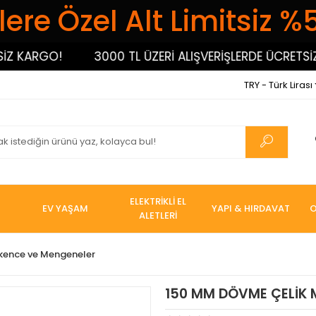
ere Özel Alt Limitsiz %
ARGO!
3000 TL ÜZERİ ALIŞVERİŞLERDE ÜCRETSİZ KAR
TRY - Türk Lirası
ELEKTRİKLİ EL
EV YAŞAM
YAPI & HIRDAVAT
O
ALETLERİ
şkence ve Mengeneler
150 MM DÖVME ÇELİK