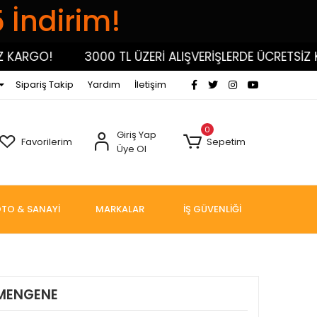
5 İndirim!
GO!
3000 TL ÜZERİ ALIŞVERİŞLERDE ÜCRETSİZ KARG
Sipariş Takip
Yardım
İletişim
0
Giriş Yap
Favorilerim
Sepetim
Üye Ol
TO & SANAYİ
MARKALAR
İŞ GÜVENLİĞİ
 MENGENE