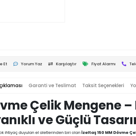
e Et
Yorum Yaz
Karşılaştır
Fiyat Alarmı
Tel
çıklaması
Garanti ve Teslimat
Taksit Seçenekleri
Yo
övme Çelik Mengene – 
yanıklı ve Güçlü Tasar
k ihtiyaç duyulan el aletlerinden biri olan
İzeltaş 150 MM Dövme Çe