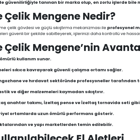
e güvenilirliğiyle tanınan bir marka olup, en zorlu işlerde b
e Çelik Mengene Nedir?
me çelik gövdesi ve güçlü sıkıştırma mekanizması ile
profesyonel ma
eri güvenli bir şekilde sabitleyerek, işlerinizi daha kontrollü ve hassa
 Çelik Mengene’nin Avantaj
 ömürlü kullanım sunar.
eleri sıkıca kavrayarak güvenli çalışma ortamı sağlar.
ngozhane ve hırdavat sektöründe profesyoneller tarafından ter
astik ve diğer malzemeleri kaymadan sıkıştırır.
taş anahtar takımı, İzeltaş pense ve İzeltaş tornavida seti gibi
riyel ortamlarda uzun ömürlü performans gösterir.
oktalarından ve yapı marketlerden temin edilebilir.
llanılabilecek El Aletleri