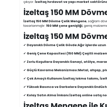
çıkıyor.
İzeltaş hırdavat ve yapı market sektöründ
İzeltaş 150 MM Dövm
İzeltaş 150 MM Dövme Çelik Mengene
, sağlam döv
tasarlanmıştır.
150 MM çene genişliği
, geniş malzemel
İzeltaş 150 MM Dövme
✔
Dayanıklı Dövme Çelik Gövde:
Ağır işlerde uzun
✔
Geniş Çene Kapasitesi (150 MM):
Çeşitli malzem
✔
Zorlu Koşullara Dayanıklı:
Sanayi, atölye, mara
✔
Güçlü Kavrama Mekanizması:
Metal, ahşap, pl
✔
Çok Amaçlı Kullanım:
İzeltaş lokma takımı, İzel
✔
Yüksek Basınca ve Darbelere Dayanıklı:
Endüst
✔
Kolay Satın Alma İmkanı:
İzeltaş online satış n
İzeltaş Mengene ile Ku