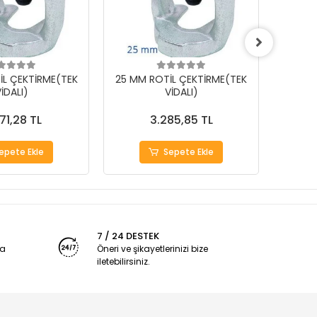
İL ÇEKTİRME(TEK
25 MM ROTİL ÇEKTİRME(TEK
18 MM
İDALI)
VİDALI)
71,28 TL
3.285,85 TL
epete Ekle
Sepete Ekle
7 / 24 DESTEK
ya
Öneri ve şikayetlerinizi bize
iletebilirsiniz.