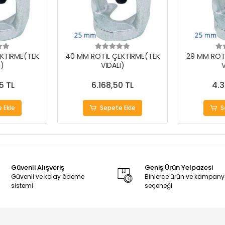
KTİRME(TEK
40 MM ROTİL ÇEKTİRME(TEK
29 MM ROT
I)
VİDALI)
V
5 TL
6.168,50 TL
4.3
 Ekle
Sepete Ekle
S
Güvenli Alışveriş
Geniş Ürün Yelpazesi
Güvenli ve kolay ödeme
Binlerce ürün ve kampan
sistemi
seçeneği