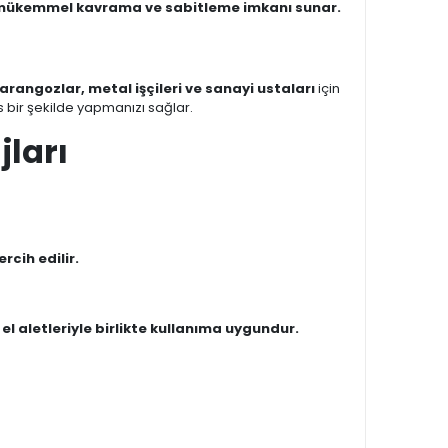
ile mükemmel kavrama ve sabitleme imkanı sunar.
rangozlar, metal işçileri ve sanayi ustaları
için
s bir şekilde yapmanızı sağlar.
ları
cih edilir.
 el aletleriyle birlikte kullanıma uygundur.