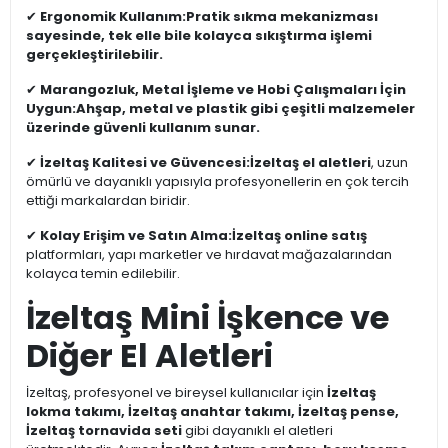
✔
Ergonomik Kullanım:
Pratik sıkma mekanizması
sayesinde, tek elle bile kolayca sıkıştırma işlemi
gerçekleştirilebilir.
✔
Marangozluk, Metal İşleme ve Hobi Çalışmaları İçin
Uygun:
Ahşap, metal ve plastik gibi çeşitli malzemeler
üzerinde güvenli kullanım sunar.
✔
İzeltaş Kalitesi ve Güvencesi:
İzeltaş el aletleri
, uzun
ömürlü ve dayanıklı yapısıyla profesyonellerin en çok tercih
ettiği markalardan biridir.
✔
Kolay Erişim ve Satın Alma:
İzeltaş online satış
platformları, yapı marketler ve hırdavat mağazalarından
kolayca temin edilebilir.
İzeltaş Mini İşkence ve
Diğer El Aletleri
İzeltaş, profesyonel ve bireysel kullanıcılar için
İzeltaş
lokma takımı, İzeltaş anahtar takımı, İzeltaş pense,
İzeltaş tornavida seti
gibi dayanıklı el aletleri