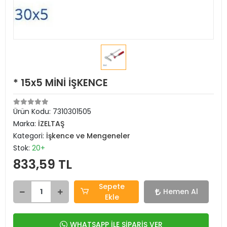
* 15x5 MİNİ İŞKENCE
Ürün Kodu:
7310301505
Marka:
İZELTAŞ
Kategori:
İşkence ve Mengeneler
Stok:
20+
833,59 TL
Sepete
Hemen Al
Ekle
WHATSAPP İLE SİPARİŞ VER