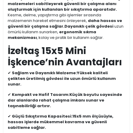
malzemeleri sabitleyerek güvenli bir çalışma alanı
oluşturmak için kullanılan bir sıkıştırma aparatıdır.
Kesme, delme, yapıştırma gibi işlemler sırasında
malzemenin hareket etmesini önleyerek,
daha hassas ve
güvenli bir çalışma sağlar.
Dayanıklı çelik gövdesi
uzun
ömürlü kullanım sunarken,
ergonomik sıkma
mekanizması
, kolay ve pratik bir kullanım sağlar.
İzeltaş 15x5 Mini
İşkence’nin Avantajları
✔
Sağlam ve Dayanıklı Malzeme:
Yüksek kaliteli
çelikten üretilmiş gövdesi ile uzun ömürlü kullanım
sunar.
✔
Kompakt ve Hafif Tasarım:
Küçük boyutu sayesinde
dar alanlarda rahat çalışma imkanı sunar ve
taşınabilirliği artırır.
✔
Güçlü Sıkıştırma Kapasitesi:
15x5 mm ölçüsüyle,
hassas işlerde mükemmel kavrama ve güvenli
sabitleme sağlar.