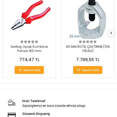
İzeltaş Opak Kombine
45 MM ROTİL ÇEKTİRME(TEK
Pense 160 mm
VİDALI)
774,47 TL
7.789,55 TL
Sepete Ekle
Sepete Ekle
Hızlı Teslimat
Siparişleriniz en kısa sürede elinize ulaşır.
Güvenli Alışveriş