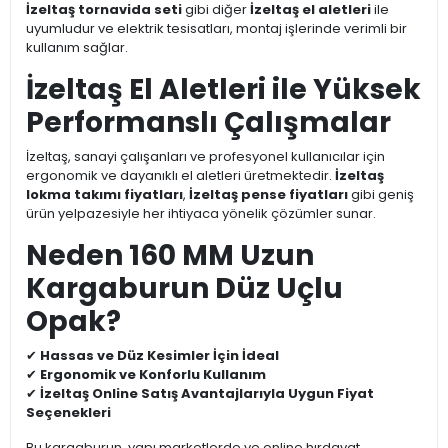
İzeltaş tornavida seti
gibi diğer
İzeltaş el aletleri
ile
uyumludur ve elektrik tesisatları, montaj işlerinde verimli bir
kullanım sağlar.
İzeltaş El Aletleri ile Yüksek
Performanslı Çalışmalar
İzeltaş, sanayi çalışanları ve profesyonel kullanıcılar için
ergonomik ve dayanıklı el aletleri üretmektedir.
İzeltaş
lokma takımı fiyatları
,
İzeltaş pense fiyatları
gibi geniş
ürün yelpazesiyle her ihtiyaca yönelik çözümler sunar.
Neden 160 MM Uzun
Kargaburun Düz Uçlu
Opak?
✔
Hassas ve Düz Kesimler İçin İdeal
✔
Ergonomik ve Konforlu Kullanım
✔
İzeltaş Online Satış Avantajlarıyla Uygun Fiyat
Seçenekleri
Bu kargaburun, yapı marketlerde ve online hırdavat