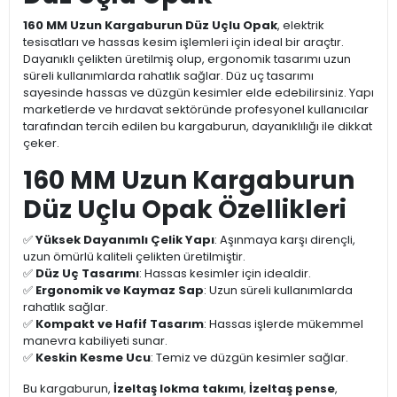
160 MM Uzun Kargaburun Düz Uçlu Opak
, elektrik
tesisatları ve hassas kesim işlemleri için ideal bir araçtır.
Dayanıklı çelikten üretilmiş olup, ergonomik tasarımı uzun
süreli kullanımlarda rahatlık sağlar. Düz uç tasarımı
sayesinde hassas ve düzgün kesimler elde edebilirsiniz. Yapı
marketlerde ve hırdavat sektöründe profesyonel kullanıcılar
tarafından tercih edilen bu kargaburun, dayanıklılığı ile dikkat
çeker.
160 MM Uzun Kargaburun
Düz Uçlu Opak Özellikleri
✅
Yüksek Dayanımlı Çelik Yapı
: Aşınmaya karşı dirençli,
uzun ömürlü kaliteli çelikten üretilmiştir.
✅
Düz Uç Tasarımı
: Hassas kesimler için idealdir.
✅
Ergonomik ve Kaymaz Sap
: Uzun süreli kullanımlarda
rahatlık sağlar.
✅
Kompakt ve Hafif Tasarım
: Hassas işlerde mükemmel
manevra kabiliyeti sunar.
✅
Keskin Kesme Ucu
: Temiz ve düzgün kesimler sağlar.
Bu kargaburun,
İzeltaş lokma takımı
,
İzeltaş pense
,