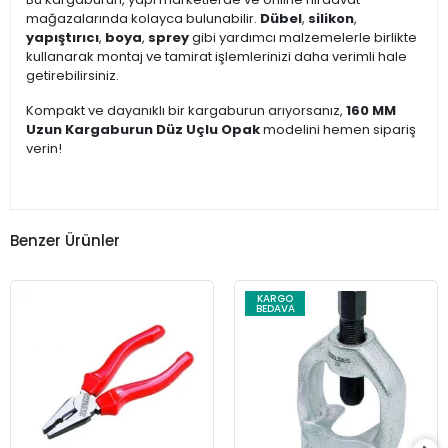
mağazalarında kolayca bulunabilir.
Dübel
,
silikon
,
yapıştırıcı
,
boya
,
sprey
gibi yardımcı malzemelerle birlikte
kullanarak montaj ve tamirat işlemlerinizi daha verimli hale
getirebilirsiniz.
Kompakt ve dayanıklı bir kargaburun arıyorsanız,
160 MM
Uzun Kargaburun Düz Uçlu Opak
modelini hemen sipariş
verin!
Benzer Ürünler
KARGO
BEDAVA