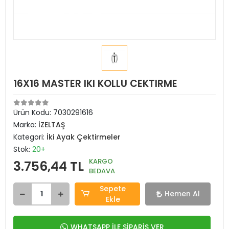
16X16 MASTER IKI KOLLU CEKTIRME
Ürün Kodu:
7030291616
Marka:
İZELTAŞ
Kategori:
İki Ayak Çektirmeler
Stok:
20+
KARGO
3.756,44 TL
BEDAVA
Sepete
Hemen Al
Ekle
WHATSAPP İLE SİPARİŞ VER