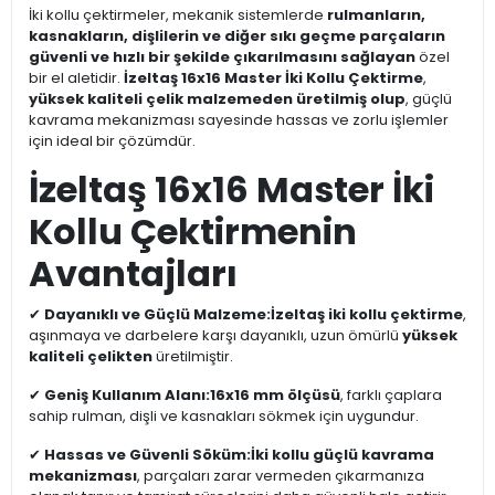
İki kollu çektirmeler, mekanik sistemlerde
rulmanların,
kasnakların, dişlilerin ve diğer sıkı geçme parçaların
güvenli ve hızlı bir şekilde çıkarılmasını sağlayan
özel
bir el aletidir.
İzeltaş 16x16 Master İki Kollu Çektirme
,
yüksek kaliteli çelik malzemeden üretilmiş olup
, güçlü
kavrama mekanizması sayesinde hassas ve zorlu işlemler
için ideal bir çözümdür.
İzeltaş 16x16 Master İki
Kollu Çektirmenin
Avantajları
✔
Dayanıklı ve Güçlü Malzeme:
İzeltaş iki kollu çektirme
,
aşınmaya ve darbelere karşı dayanıklı, uzun ömürlü
yüksek
kaliteli çelikten
üretilmiştir.
✔
Geniş Kullanım Alanı:
16x16 mm ölçüsü
, farklı çaplara
sahip rulman, dişli ve kasnakları sökmek için uygundur.
✔
Hassas ve Güvenli Söküm:
İki kollu güçlü kavrama
mekanizması
, parçaları zarar vermeden çıkarmanıza