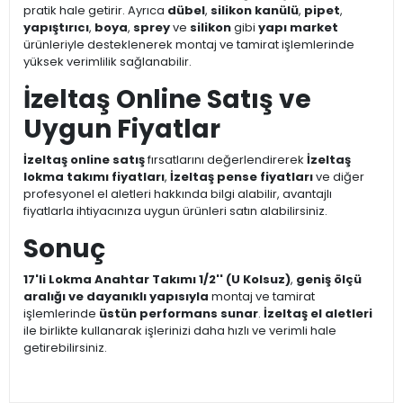
pratik hale getirir. Ayrıca
dübel
,
silikon kanülü
,
pipet
,
yapıştırıcı
,
boya
,
sprey
ve
silikon
gibi
yapı market
ürünleriyle desteklenerek montaj ve tamirat işlemlerinde
yüksek verimlilik sağlanabilir.
İzeltaş Online Satış ve
Uygun Fiyatlar
İzeltaş online satış
fırsatlarını değerlendirerek
İzeltaş
lokma takımı fiyatları
,
İzeltaş pense fiyatları
ve diğer
profesyonel el aletleri hakkında bilgi alabilir, avantajlı
fiyatlarla ihtiyacınıza uygun ürünleri satın alabilirsiniz.
Sonuç
17'li Lokma Anahtar Takımı 1/2'' (U Kolsuz)
,
geniş ölçü
aralığı ve dayanıklı yapısıyla
montaj ve tamirat
işlemlerinde
üstün performans sunar
.
İzeltaş el aletleri
ile birlikte kullanarak işlerinizi daha hızlı ve verimli hale
getirebilirsiniz.