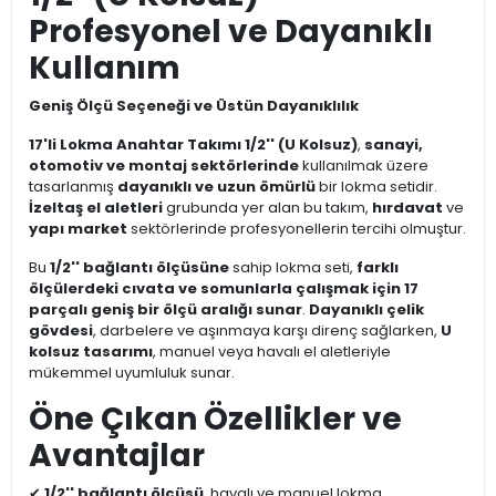
Profesyonel ve Dayanıklı
Kullanım
Geniş Ölçü Seçeneği ve Üstün Dayanıklılık
17'li Lokma Anahtar Takımı 1/2'' (U Kolsuz)
,
sanayi,
otomotiv ve montaj sektörlerinde
kullanılmak üzere
tasarlanmış
dayanıklı ve uzun ömürlü
bir lokma setidir.
İzeltaş el aletleri
grubunda yer alan bu takım,
hırdavat
ve
yapı market
sektörlerinde profesyonellerin tercihi olmuştur.
Bu
1/2'' bağlantı ölçüsüne
sahip lokma seti,
farklı
ölçülerdeki cıvata ve somunlarla çalışmak için 17
parçalı geniş bir ölçü aralığı sunar
.
Dayanıklı çelik
gövdesi
, darbelere ve aşınmaya karşı direnç sağlarken,
U
kolsuz tasarımı
, manuel veya havalı el aletleriyle
mükemmel uyumluluk sunar.
Öne Çıkan Özellikler ve
Avantajlar
✔
1/2'' bağlantı ölçüsü
, havalı ve manuel lokma