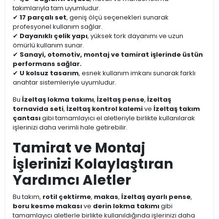
takımlarıyla tam uyumludur.
✔
17 parçalı set
, geniş ölçü seçenekleri sunarak
profesyonel kullanım sağlar.
✔
Dayanıklı çelik yapı
, yüksek tork dayanımı ve uzun
ömürlü kullanım sunar.
✔
Sanayi, otomotiv, montaj ve tamirat işlerinde üstün
performans sağlar.
✔
U kolsuz tasarım
, esnek kullanım imkanı sunarak farklı
anahtar sistemleriyle uyumludur.
Bu
İzeltaş lokma takımı
,
İzeltaş pense
,
İzeltaş
tornavida seti
,
İzeltaş kontrol kalemi
ve
İzeltaş takım
çantası
gibi tamamlayıcı el aletleriyle birlikte kullanılarak
işlerinizi daha verimli hale getirebilir.
Tamirat ve Montaj
İşlerinizi Kolaylaştıran
Yardımcı Aletler
Bu takım,
rotil çektirme
,
makas
,
İzeltaş ayarlı pense
,
boru kesme makası
ve
derin lokma takımı
gibi
tamamlayıcı aletlerle birlikte kullanıldığında işlerinizi daha