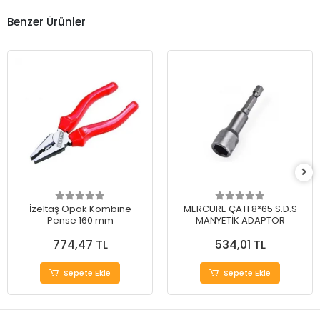
Benzer Ürünler
İzeltaş Opak Kombine
MERCURE ÇATI 8*65 S.D.S
Pense 160 mm
MANYETİK ADAPTÖR
774,47 TL
534,01 TL
Sepete Ekle
Sepete Ekle