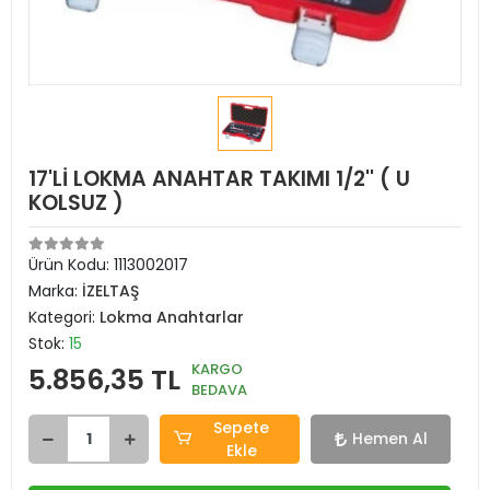
17'Lİ LOKMA ANAHTAR TAKIMI 1/2'' ( U
KOLSUZ )
Ürün Kodu:
1113002017
Marka:
İZELTAŞ
Kategori:
Lokma Anahtarlar
Stok:
15
KARGO
5.856,35 TL
BEDAVA
Sepete
Hemen Al
Ekle