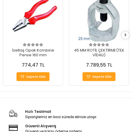
İzeltaş Opak Kombine
45 MM ROTİL ÇEKTİRME(TEK
Pense 160 mm
VİDALI)
774,47 TL
7.789,55 TL
Sepete Ekle
Sepete Ekle
Hızlı Teslimat
Siparişleriniz en kısa sürede elinize ulaşır.
Güvenli Alışveriş
Güvenli ve kolay ödeme sistemi