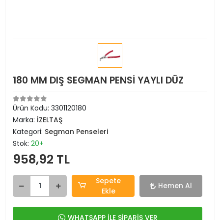
180 MM DIŞ SEGMAN PENSİ YAYLI DÜZ
Ürün Kodu:
3301120180
Marka:
İZELTAŞ
Kategori:
Segman Penseleri
Stok:
20+
958,92 TL
Sepete
Hemen Al
Ekle
WHATSAPP İLE SİPARİŞ VER