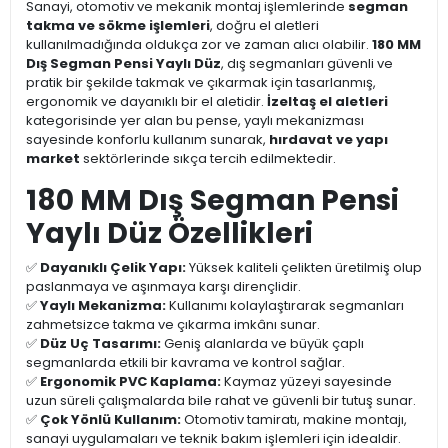
Sanayi, otomotiv ve mekanik montaj işlemlerinde
segman
takma ve sökme işlemleri
, doğru el aletleri
kullanılmadığında oldukça zor ve zaman alıcı olabilir.
180 MM
Dış Segman Pensi Yaylı Düz
, dış segmanları güvenli ve
pratik bir şekilde takmak ve çıkarmak için tasarlanmış,
ergonomik ve dayanıklı bir el aletidir.
İzeltaş el aletleri
kategorisinde yer alan bu pense, yaylı mekanizması
sayesinde konforlu kullanım sunarak,
hırdavat ve yapı
market
sektörlerinde sıkça tercih edilmektedir.
180 MM Dış Segman Pensi
Yaylı Düz Özellikleri
✅
Dayanıklı Çelik Yapı:
Yüksek kaliteli çelikten üretilmiş olup
paslanmaya ve aşınmaya karşı dirençlidir.
✅
Yaylı Mekanizma:
Kullanımı kolaylaştırarak segmanları
zahmetsizce takma ve çıkarma imkânı sunar.
✅
Düz Uç Tasarımı:
Geniş alanlarda ve büyük çaplı
segmanlarda etkili bir kavrama ve kontrol sağlar.
✅
Ergonomik PVC Kaplama:
Kaymaz yüzeyi sayesinde
uzun süreli çalışmalarda bile rahat ve güvenli bir tutuş sunar.
✅
Çok Yönlü Kullanım:
Otomotiv tamiratı, makine montajı,
sanayi uygulamaları ve teknik bakım işlemleri için idealdir.