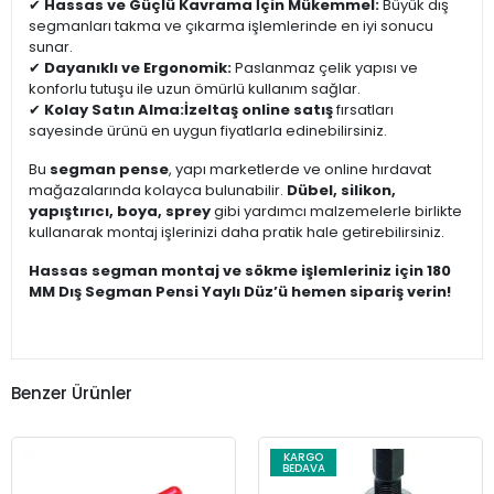
✔
Hassas ve Güçlü Kavrama İçin Mükemmel:
Büyük dış
segmanları takma ve çıkarma işlemlerinde en iyi sonucu
sunar.
✔
Dayanıklı ve Ergonomik:
Paslanmaz çelik yapısı ve
konforlu tutuşu ile uzun ömürlü kullanım sağlar.
✔
Kolay Satın Alma:
İzeltaş online satış
fırsatları
sayesinde ürünü en uygun fiyatlarla edinebilirsiniz.
Bu
segman pense
, yapı marketlerde ve online hırdavat
mağazalarında kolayca bulunabilir.
Dübel, silikon,
yapıştırıcı, boya, sprey
gibi yardımcı malzemelerle birlikte
kullanarak montaj işlerinizi daha pratik hale getirebilirsiniz.
Hassas segman montaj ve sökme işlemleriniz için 180
MM Dış Segman Pensi Yaylı Düz’ü hemen sipariş verin!
Benzer Ürünler
KARGO
BEDAVA