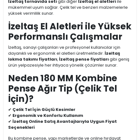
İzeltaş tornavida seti
gibi diğer
İzeltaş el aletleri
ile
mükemmel uyum sağlar. Çelik tel ve benzeri malzemelerle
yüksek verimlilik sunar.
İzeltaş El Aletleri ile Yüksek
Performanslı Çalışmalar
İzeltaş, sanayi çalışanları ve profesyonel kullanıcılar için
dayanıklı ve ergonomik el aletleri üretmektedir.
İzeltaş
lokma takımı fiyatları
,
İzeltaş pense fiyatları
gibi geniş
ürün yelpazesiyle her ihtiyaca yönelik çözümler sunar.
Neden 180 MM Kombine
Pense Ağır Tip (Çelik Tel
İçin)?
✔
Çelik Tel İçin Güçlü Kesimler
✔
Ergonomik ve Konforlu Kullanım
✔
İzeltaş Online Satış Avantajlarıyla Uygun Fiyat
Seçenekleri
Bu kombine pense, yapı marketlerde ve online hırdavat