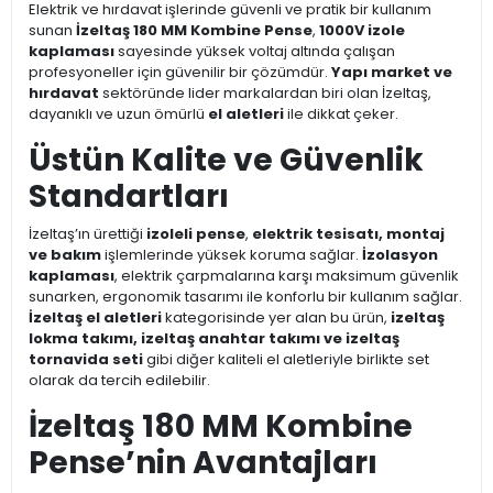
Elektrik ve hırdavat işlerinde güvenli ve pratik bir kullanım
sunan
İzeltaş 180 MM Kombine Pense
,
1000V izole
kaplaması
sayesinde yüksek voltaj altında çalışan
profesyoneller için güvenilir bir çözümdür.
Yapı market ve
hırdavat
sektöründe lider markalardan biri olan İzeltaş,
dayanıklı ve uzun ömürlü
el aletleri
ile dikkat çeker.
Üstün Kalite ve Güvenlik
Standartları
İzeltaş’ın ürettiği
izoleli pense
,
elektrik tesisatı, montaj
ve bakım
işlemlerinde yüksek koruma sağlar.
İzolasyon
kaplaması
, elektrik çarpmalarına karşı maksimum güvenlik
sunarken, ergonomik tasarımı ile konforlu bir kullanım sağlar.
İzeltaş el aletleri
kategorisinde yer alan bu ürün,
izeltaş
lokma takımı, izeltaş anahtar takımı ve izeltaş
tornavida seti
gibi diğer kaliteli el aletleriyle birlikte set
olarak da tercih edilebilir.
İzeltaş 180 MM Kombine
Pense’nin Avantajları