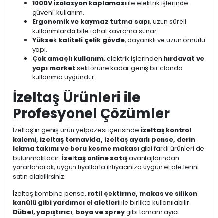
1000V izolasyon kaplaması
ile elektrik işlerinde
güvenli kullanım.
Ergonomik ve kaymaz tutma sapı
, uzun süreli
kullanımlarda bile rahat kavrama sunar.
Yüksek kaliteli çelik gövde
, dayanıklı ve uzun ömürlü
yapı.
Çok amaçlı kullanım
, elektrik işlerinden
hırdavat ve
yapı market
sektörüne kadar geniş bir alanda
kullanıma uygundur.
İzeltaş Ürünleri ile
Profesyonel Çözümler
İzeltaş’ın geniş ürün yelpazesi içerisinde
izeltaş kontrol
kalemi, izeltaş tornavida, izeltaş ayarlı pense, derin
lokma takımı ve boru kesme makası
gibi farklı ürünleri de
bulunmaktadır.
İzeltaş online satış
avantajlarından
yararlanarak, uygun fiyatlarla ihtiyacınıza uygun el aletlerini
satın alabilirsiniz.
İzeltaş kombine pense,
rotil çektirme, makas ve silikon
kanülü gibi yardımcı el aletleri
ile birlikte kullanılabilir.
Dübel, yapıştırıcı, boya ve sprey
gibi tamamlayıcı