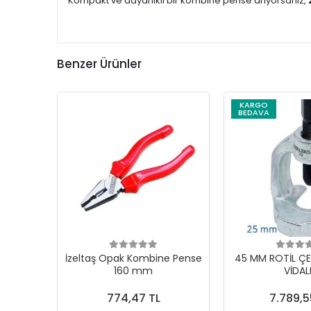
Kompakt ve dayanıklı bir kombine pense arıyorsanız,
Benzer Ürünler
KARGO
BEDAVA
İzeltaş Opak Kombine Pense
45 MM ROTİL ÇE
160 mm
VİDAL
774,47 TL
7.789,5