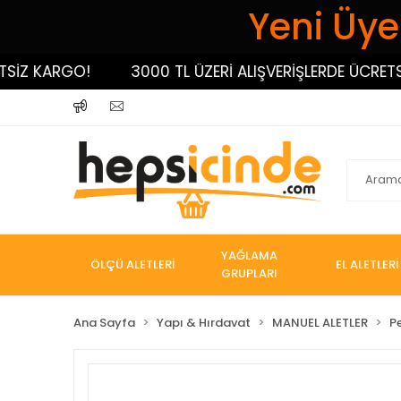
Yeni Üyel
 KARGO!
3000 TL ÜZERİ ALIŞVERİŞLERDE ÜCRETSİZ 
YAĞLAMA
ÖLÇÜ ALETLERİ
EL ALETLERİ
GRUPLARI
Ana Sayfa
Yapı & Hırdavat
MANUEL ALETLER
P