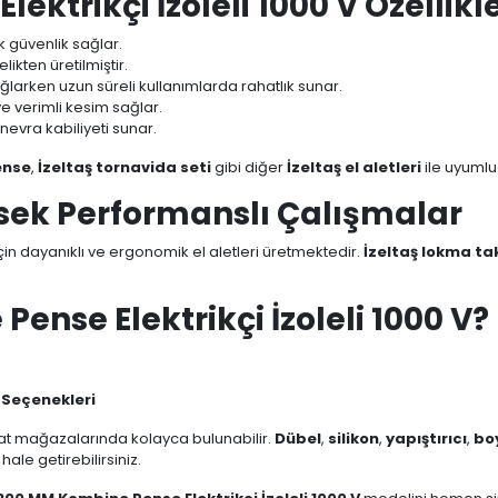
ktrikçi İzoleli 1000 V Özellikle
k güvenlik sağlar.
likten üretilmiştir.
sağlarken uzun süreli kullanımlarda rahatlık sunar.
 ve verimli kesim sağlar.
vra kabiliyeti sunar.
ense
,
İzeltaş tornavida seti
gibi diğer
İzeltaş el aletleri
ile uyumlu
Yüksek Performanslı Çalışmalar
 için dayanıklı ve ergonomik el aletleri üretmektedir.
İzeltaş lokma tak
nse Elektrikçi İzoleli 1000 V?
t Seçenekleri
at mağazalarında kolayca bulunabilir.
Dübel
,
silikon
,
yapıştırıcı
,
bo
ale getirebilirsiniz.