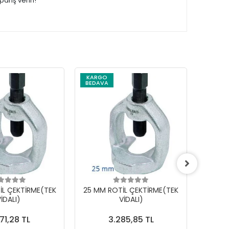
ariş verin!
KARGO
BEDAVA
İL ÇEKTİRME(TEK
25 MM ROTİL ÇEKTİRME(TEK
18 MM
İDALI)
VİDALI)
71,28 TL
3.285,85 TL