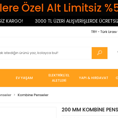
ere Özel Alt Limitsiz %
KARGO!
3000 TL ÜZERİ ALIŞVERİŞLERDE ÜCRETSİZ KA
TRY - Türk Lirası
ELEKTRİKLİ EL
EV YAŞAM
YAPI & HIRDAVAT
O
ALETLERİ
enseler
Kombine Penseler
200 MM KOMBİNE PENSE