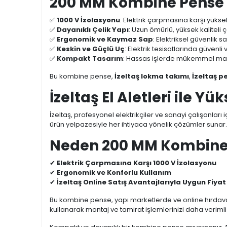
200 MM Kombine Pense Ele
✅
1000 V İzolasyonu
: Elektrik çarpmasına karşı yükse
✅
Dayanıklı Çelik Yapı
: Uzun ömürlü, yüksek kaliteli çe
✅
Ergonomik ve Kaymaz Sap
: Elektriksel güvenlik 
✅
Keskin ve Güçlü Uç
: Elektrik tesisatlarında güvenli
✅
Kompakt Tasarım
: Hassas işlerde mükemmel mane
Bu kombine pense,
İzeltaş lokma takımı
,
İzeltaş p
İzeltaş El Aletleri ile 
İzeltaş, profesyonel elektrikçiler ve sanayi çalışanları
ürün yelpazesiyle her ihtiyaca yönelik çözümler sunar.
Neden 200 MM Kombine Pe
✔
Elektrik Çarpmasına Karşı 1000 V İzolasyonu
✔
Ergonomik ve Konforlu Kullanım
✔
İzeltaş Online Satış Avantajlarıyla Uygun Fiya
Bu kombine pense, yapı marketlerde ve online hırdav
kullanarak montaj ve tamirat işlemlerinizi daha verimli h