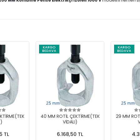
200 MM Kombine Pense Elektrikçi İzoleli 1000 V
modelini hemen sip
KARGO
KARGO
BEDAVA
BEDAVA
KTİRME(TEK
40 MM ROTİL ÇEKTİRME(TEK
29 MM ROT
I)
VİDALI)
V
5 TL
6.168,50 TL
4.3