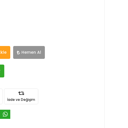
Ekle
Hemen Al
R
İade ve Değişim