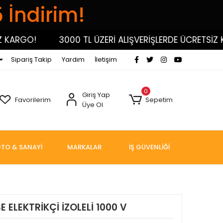
5 İndirim!
RGO!
3000 TL ÜZERİ ALIŞVERİŞLERDE ÜCRETSİZ KARG
Sipariş Takip
Yardım
İletişim
0
Giriş Yap
Favorilerim
Sepetim
Üye Ol
TO & SANAYİ
MARKALAR
İŞ GÜVENLİĞİ
 ELEKTRİKÇİ İZOLELİ 1000 V