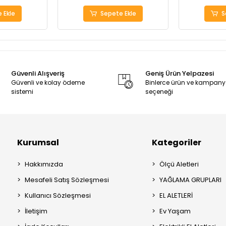
 Ekle
Sepete Ekle
S
Güvenli Alışveriş
Geniş Ürün Yelpazesi
Güvenli ve kolay ödeme
Binlerce ürün ve kampan
sistemi
seçeneği
Kurumsal
Kategoriler
Hakkımızda
Ölçü Aletleri
Mesafeli Satış Sözleşmesi
YAĞLAMA GRUPLARI
Kullanıcı Sözleşmesi
EL ALETLERİ
İletişim
Ev Yaşam