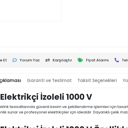
e Et
Yorum Yaz
Karşılaştır
Fiyat Alarmı
Tel
çıklaması
Garanti ve Teslimat
Taksit Seçenekleri
Yo
ektrikçi İzoleli 1000 V
lektrik tesisatlarında güvenli kesim ve şekillendirme işlemleri için tasa
nlik sunar ve profesyonel elektrikçiler için idealdir. Dayanıklı çelik