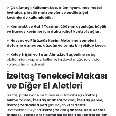
✔
Çok Amaçlı Kullanım:
Sac, alüminyum, ince metal
levhalar, plastik malzemeler ve endüstriyel
kesimlerde kullanılabilir.
✔
Kompakt ve Hafif Tasarım:
200 mm uzunluğu, küçük
ve hassas kesimler için daha rahat kontrol sağlar.
✔
Hassas ve Pürüzsüz Kesim:
Metal malzemeleri
deforme etmeden, düzgün ve temiz bir şekilde keser.
✔
Kolay Erişim ve Satın Alma:
İzeltaş online satış
platformları, yapı marketler ve hırdavat mağazalarından
kolayca temin edilebilir.
İzeltaş Tenekeci Makası
ve Diğer El Aletleri
İzeltaş, profesyonel ve bireysel kullanıcılar için
İzeltaş
lokma takımı, İzeltaş anahtar takımı, İzeltaş pense,
İzeltaş tornavida seti
gibi dayanıklı el aletleri
üretmektedir. Ayrıca
İzeltaş takım çantası, boru kesme
makası, İzeltaş gres pompası ve İzeltaş kontrol kalemi