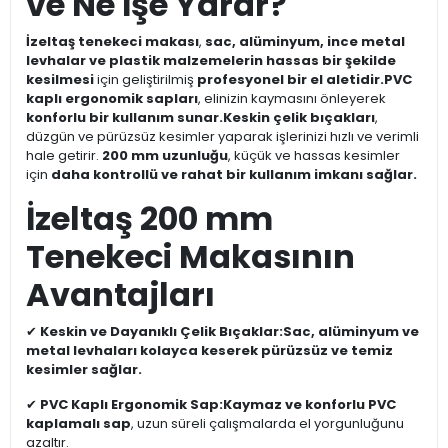
ve Ne İşe Yarar?
İzeltaş tenekeci makası
,
sac, alüminyum, ince metal
levhalar ve plastik malzemelerin hassas bir şekilde
kesilmesi
için geliştirilmiş
profesyonel bir el aletidir.
PVC
kaplı ergonomik sapları
, elinizin kaymasını önleyerek
konforlu bir kullanım sunar.
Keskin çelik bıçakları
,
düzgün ve pürüzsüz kesimler yaparak işlerinizi hızlı ve verimli
hale getirir.
200 mm uzunluğu
, küçük ve hassas kesimler
için
daha kontrollü ve rahat bir kullanım imkanı sağlar.
İzeltaş 200 mm
Tenekeci Makasının
Avantajları
✔
Keskin ve Dayanıklı Çelik Bıçaklar:
Sac, alüminyum ve
metal levhaları kolayca keserek pürüzsüz ve temiz
kesimler sağlar.
✔
PVC Kaplı Ergonomik Sap:
Kaymaz ve konforlu PVC
kaplamalı sap
, uzun süreli çalışmalarda el yorgunluğunu
azaltır.