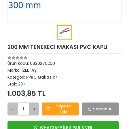
200 MM TENEKECI MAKASI PVC KAPLI
Ürün Kodu:
6820270200
Marka:
İZELTAŞ
Kategori:
PPRC Makaslar
Stok:
20+
1.003,85 TL
Sepete
Hemen Al
Ekle
WHATSAPP İLE SİPARİŞ VER