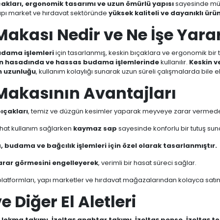
çakları, ergonomik tasarımı ve uzun ömürlü yapısı
sayesinde mü
yapı market ve hırdavat sektöründe
yüksek kaliteli ve dayanıklı ürün
Makası Nedir ve Ne İşe Yara
dama işlemleri
için tasarlanmış, keskin bıçaklara ve ergonomik bir 
rin hasadında ve hassas budama işlemlerinde
kullanılır.
Keskin v
 uzunluğu
, kullanım kolaylığı sunarak uzun süreli çalışmalarda bile e
Makasının Avantajları
bıçakları
, temiz ve düzgün kesimler yaparak meyveye zarar vermeden
ahat kullanım sağlarken
kaymaz sap
sayesinde konforlu bir tutuş sun
budama ve bağcılık işlemleri için özel olarak tasarlanmıştır.
arar görmesini engelleyerek
, verimli bir hasat süreci sağlar.
latformları, yapı marketler ve hırdavat mağazalarından kolayca satın a
 Diğer El Aletleri
ş lokma takımı, İzeltaş anahtar takımı, İzeltaş pense, İzeltaş t