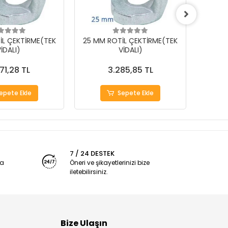
İL ÇEKTİRME(TEK
25 MM ROTİL ÇEKTİRME(TEK
18 MM
İDALI)
VİDALI)
71,28 TL
3.285,85 TL
epete Ekle
Sepete Ekle
7 / 24 DESTEK
ya
Öneri ve şikayetlerinizi bize
iletebilirsiniz.
Bize Ulaşın