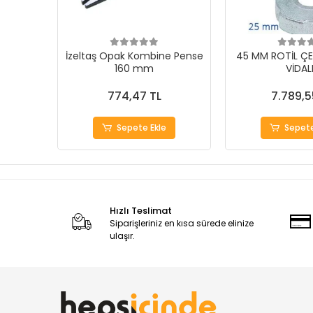
İzeltaş Opak Kombine Pense
45 MM ROTİL ÇE
160 mm
VİDAL
774,47 TL
7.789,5
Sepete Ekle
Sepete
Hızlı Teslimat
Siparişleriniz en kısa sürede elinize
ulaşır.