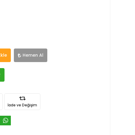
Ekle
Hemen Al
R
İade ve Değişim