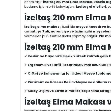
önem taşır.
İzeltaş 210 mm Elma Makası
,
keskin bı
budama işlemlerini kolaylaştırır.
İzeltaş el aletleri
, 
İzeltaş 210 mm Elma 
İzeltaş elma makası
, özellikle
meyve hasadı ve bu
armut, şeftali, narenciye ve üzüm gibi meyvele
vermeden pürüzsüz kesimler yapmayı sağlar.
210 mm
İzeltaş 210 mm Elma 
✔
Keskin ve Dayanıklı Bıçak:
Yüksek kaliteli çelik 
✔
Ergonomik ve Hafif Tasarım:
210 mm uzunluk
, r
✔
Çiftçi ve Bahçıvanlar İçin İdeal:
Meyve toplama, 
✔
Pürüzsüz ve Hassas Kesim:
Meyve ve dalların z
✔
Kolay Erişim ve Satın Alma:
İzeltaş online satış
p
İzeltaş Elma Makası ve
İzeltaş, profesyonel ve bireysel kullanıcılar için
İzelta