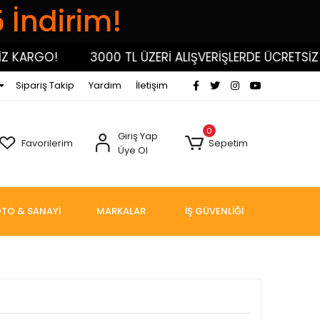
5 İndirim!
ARGO!
3000 TL ÜZERİ ALIŞVERİŞLERDE ÜCRETSİZ KAR
Sipariş Takip
Yardım
İletişim
0
Giriş Yap
Favorilerim
Sepetim
Üye Ol
TO & SANAYİ
MARKALAR
İŞ GÜVENLİĞİ