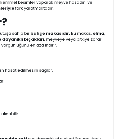
kemmel kesimler yaparak meyve hasadını ve
leriyle
fark yaratmaktadır.
r?
tutuşa sahip bir
bahçe makasıdır.
Bu makas,
elma,
e dayanıklı bıçakları
, meyveye veya bitkiye zarar
l yorgunluğunu en aza indirir.
 hasat edilmesini sağlar.
ar.
lınabilir.
ornavida seti
gibi dayanıklı el aletleri üretmektedir.