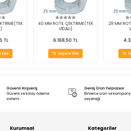
KTİRME(TEK
40 MM ROTİL ÇEKTİRME(TEK
29 MM ROT
I)
VİDALI)
V
5 TL
6.168,50 TL
4.3
 Ekle
Sepete Ekle
S
Güvenli Alışveriş
Geniş Ürün Yelpazesi
Güvenli ve kolay ödeme
Binlerce ürün ve kampan
sistemi
seçeneği
Kurumsal
Kategoriler