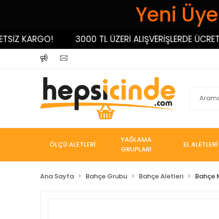
Yeni Üyel
Z KARGO!
3000 TL ÜZERİ ALIŞVERİŞLERDE ÜCRETSİZ 
YAĞLAMA
ÖLÇÜ ALETLERİ
EL ALETLERİ
GRUPLARI
Ana Sayfa
Bahçe Grubu
Bahçe Aletleri
Bahçe 