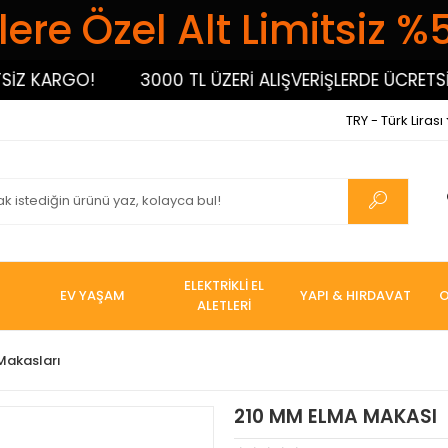
ere Özel Alt Limitsiz %
KARGO!
3000 TL ÜZERİ ALIŞVERİŞLERDE ÜCRETSİZ K
TRY - Türk Lirası
ELEKTRİKLİ EL
EV YAŞAM
YAPI & HIRDAVAT
O
ALETLERİ
Makasları
210 MM ELMA MAKASI