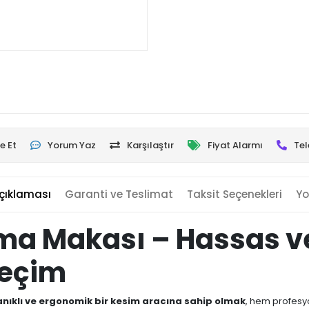
e Et
Yorum Yaz
Karşılaştır
Fiyat Alarmı
Tel
çıklaması
Garanti ve Teslimat
Taksit Seçenekleri
Yo
lma Makası – Hassas v
Seçim
nıklı ve ergonomik bir kesim aracına sahip olmak
, hem profesyo