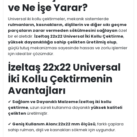
ve Ne İşe Yarar?
Universal iki kollu çektirmeler, mekanik sistemlerde
rulmanların, kasnakların, dişlilerin ve diğer sıkı geçme
parçaların zarar vermeden sökülmesini sağlayan
özel
bir el aletidir.
İzeltaş 22x22 Universal İki Kollu Çektirme
,
yüksek dayanıklılığa sahip çelikten üretilmiş olup
,
güçlü tutuş mekanizması sayesinde hassas ve zorlu işlemler
için ideal bir çözümdür.
İzeltaş 22x22 Universal
İki Kollu Çektirmenin
Avantajları
✔
Sağlam ve Dayanıklı Malzeme:
İzeltaş iki kollu
çektirme
, uzun süreli kullanıma dayanıklı
yüksek kaliteli
çelikten
üretilmiştir.
✔
Geniş Kullanım Alanı:
22x22 mm ölçüsü
, farklı çaplara
sahip rulman, dişli ve kasnakları sökmek için uygundur.