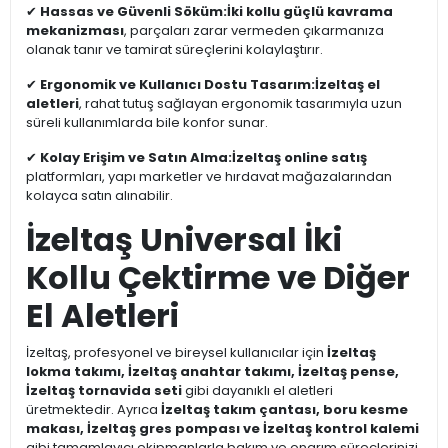
✔
Hassas ve Güvenli Söküm:
İki kollu güçlü kavrama
mekanizması
, parçaları zarar vermeden çıkarmanıza
olanak tanır ve tamirat süreçlerini kolaylaştırır.
✔
Ergonomik ve Kullanıcı Dostu Tasarım:
İzeltaş el
aletleri
, rahat tutuş sağlayan ergonomik tasarımıyla uzun
süreli kullanımlarda bile konfor sunar.
✔
Kolay Erişim ve Satın Alma:
İzeltaş online satış
platformları, yapı marketler ve hırdavat mağazalarından
kolayca satın alınabilir.
İzeltaş Universal İki
Kollu Çektirme ve Diğer
El Aletleri
İzeltaş, profesyonel ve bireysel kullanıcılar için
İzeltaş
lokma takımı, İzeltaş anahtar takımı, İzeltaş pense,
İzeltaş tornavida seti
gibi dayanıklı el aletleri
üretmektedir. Ayrıca
İzeltaş takım çantası, boru kesme
makası, İzeltaş gres pompası ve İzeltaş kontrol kalemi
gibi tamamlayıcı ekipmanlarla bakım ve onarım süreçlerinizi