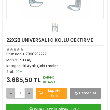
22X22 UNIVERSAL IKI KOLLU CEKTIRME
Ürün Kodu:
7090292222
Marka:
İZELTAŞ
Kategori:
İki Ayak Çektirmeler
Stok:
20+
KARGO
3.685,50 TL
BEDAVA
Sepete
Hemen Al
Ekle
WHATSAPP İLE SİPARİŞ VER