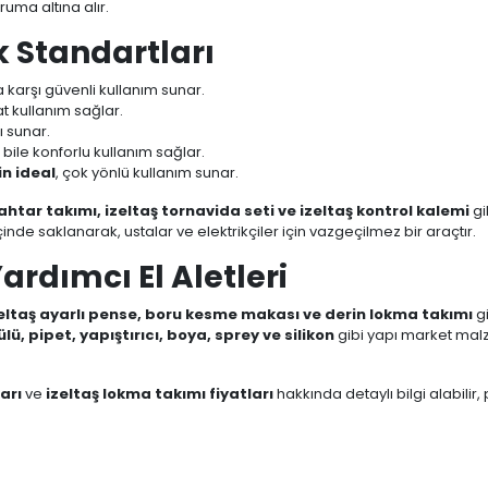
ruma altına alır.
k Standartları
a karşı güvenli kullanım sunar.
t kullanım sağlar.
ı sunar.
 bile konforlu kullanım sağlar.
in ideal
, çok yönlü kullanım sunar.
ahtar takımı, izeltaş tornavida seti ve izeltaş kontrol kalemi
gi
çinde saklanarak, ustalar ve elektrikçiler için vazgeçilmez bir araçtır.
Yardımcı El Aletleri
zeltaş ayarlı pense, boru kesme makası ve derin lokma takımı
g
lü, pipet, yapıştırıcı, boya, sprey ve silikon
gibi yapı market mal
arı
ve
izeltaş lokma takımı fiyatları
hakkında detaylı bilgi alabilir,