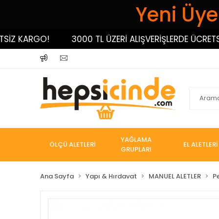
Yeni Üyel
 KARGO!
3000 TL ÜZERİ ALIŞVERİŞLERDE ÜCRETSİZ K
YAĞLAMA
ÖLÇÜ ALETLERİ
EL ALETLERİ
GRUPLARI
Ana Sayfa
Yapı & Hırdavat
MANUEL ALETLER
P