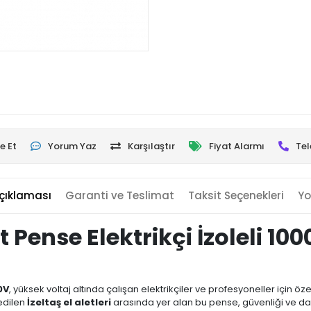
e Et
Yorum Yaz
Karşılaştır
Fiyat Alarmı
Tel
çıklaması
Garanti ve Teslimat
Taksit Seçenekleri
Yo
 Pense Elektrikçi İzoleli 10
0V
, yüksek voltaj altında çalışan elektrikçiler ve profesyoneller için özel
edilen
İzeltaş el aletleri
arasında yer alan bu pense, güvenliği ve daya