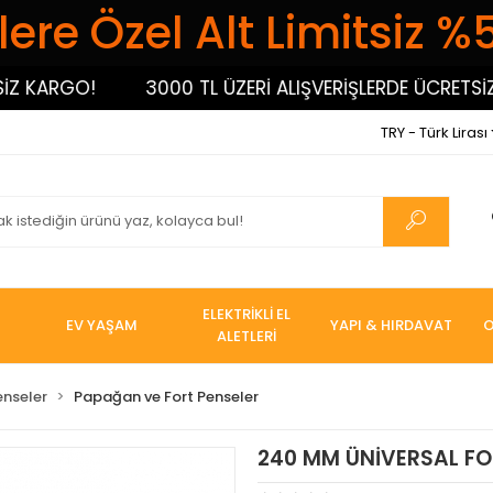
ere Özel Alt Limitsiz %
ARGO!
3000 TL ÜZERİ ALIŞVERİŞLERDE ÜCRETSİZ KA
TRY - Türk Lirası
ELEKTRİKLİ EL
EV YAŞAM
YAPI & HIRDAVAT
O
ALETLERİ
enseler
Papağan ve Fort Penseler
240 MM ÜNİVERSAL FOR