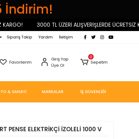
5 İndirim!
RGO!
3000 TL ÜZERİ ALIŞVERİŞLERDE ÜCRETSİZ KARG
Sipariş Takip
Yardım
İletişim
0
Giriş Yap
Favorilerim
Sepetim
Üye Ol
TO & SANAYİ
MARKALAR
İŞ GÜVENLİĞİ
T PENSE ELEKTRİKÇİ İZOLELİ 1000 V