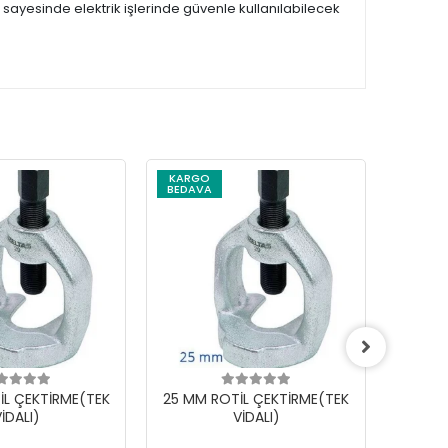
sayesinde elektrik işlerinde güvenle kullanılabilecek
KARGO
BEDAVA
İL ÇEKTİRME(TEK
25 MM ROTİL ÇEKTİRME(TEK
18 MM
İDALI)
VİDALI)