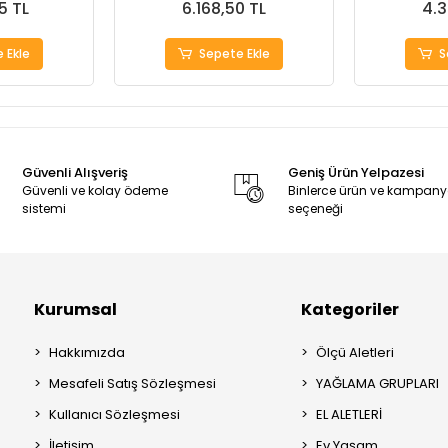
5 TL
6.168,50 TL
4.3
 Ekle
Sepete Ekle
S
Güvenli Alışveriş
Geniş Ürün Yelpazesi
Güvenli ve kolay ödeme
Binlerce ürün ve kampan
sistemi
seçeneği
Kurumsal
Kategoriler
Hakkımızda
Ölçü Aletleri
Mesafeli Satış Sözleşmesi
YAĞLAMA GRUPLARI
Kullanıcı Sözleşmesi
EL ALETLERİ
İletişim
Ev Yaşam