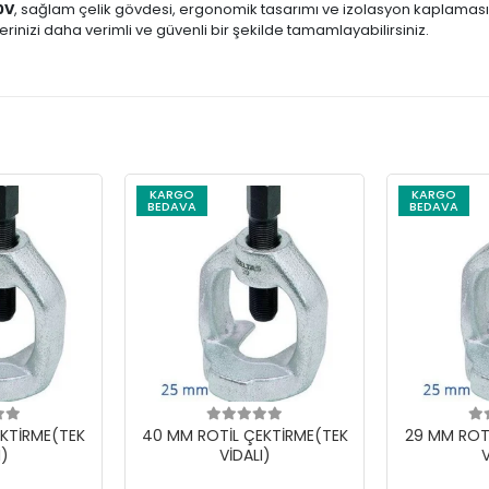
0V
, sağlam çelik gövdesi, ergonomik tasarımı ve izolasyon kaplaması 
şlerinizi daha verimli ve güvenli bir şekilde tamamlayabilirsiniz.
KARGO
KARGO
BEDAVA
BEDAVA
KTİRME(TEK
40 MM ROTİL ÇEKTİRME(TEK
29 MM ROT
I)
VİDALI)
V