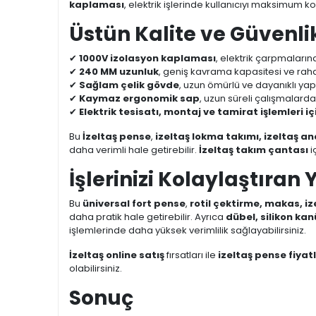
kaplaması
, elektrik işlerinde kullanıcıyı maksimum ko
Üstün Kalite ve Güvenli
✔
1000V izolasyon kaplaması
, elektrik çarpmaların
✔
240 MM uzunluk
, geniş kavrama kapasitesi ve raha
✔
Sağlam çelik gövde
, uzun ömürlü ve dayanıklı yap
✔
Kaymaz ergonomik sap
, uzun süreli çalışmalarda
✔
Elektrik tesisatı, montaj ve tamirat işlemleri iç
Bu
İzeltaş pense
,
izeltaş lokma takımı, izeltaş an
daha verimli hale getirebilir.
İzeltaş takım çantası
i
İşlerinizi Kolaylaştıran 
Bu
üniversal fort pense
,
rotil çektirme, makas, i
daha pratik hale getirebilir. Ayrıca
dübel, silikon kanü
işlemlerinde daha yüksek verimlilik sağlayabilirsiniz.
İzeltaş online satış
fırsatları ile
izeltaş pense fiyatl
olabilirsiniz.
Sonuç