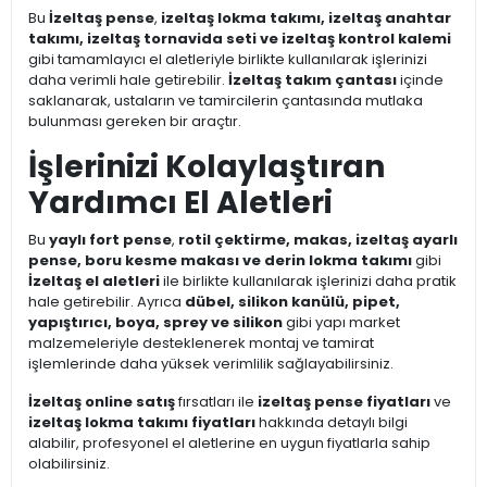
Bu
İzeltaş pense
,
izeltaş lokma takımı, izeltaş anahtar
takımı, izeltaş tornavida seti ve izeltaş kontrol kalemi
gibi tamamlayıcı el aletleriyle birlikte kullanılarak işlerinizi
daha verimli hale getirebilir.
İzeltaş takım çantası
içinde
saklanarak, ustaların ve tamircilerin çantasında mutlaka
bulunması gereken bir araçtır.
İşlerinizi Kolaylaştıran
Yardımcı El Aletleri
Bu
yaylı fort pense
,
rotil çektirme, makas, izeltaş ayarlı
pense, boru kesme makası ve derin lokma takımı
gibi
İzeltaş el aletleri
ile birlikte kullanılarak işlerinizi daha pratik
hale getirebilir. Ayrıca
dübel, silikon kanülü, pipet,
yapıştırıcı, boya, sprey ve silikon
gibi yapı market
malzemeleriyle desteklenerek montaj ve tamirat
işlemlerinde daha yüksek verimlilik sağlayabilirsiniz.
İzeltaş online satış
fırsatları ile
izeltaş pense fiyatları
ve
izeltaş lokma takımı fiyatları
hakkında detaylı bilgi
alabilir, profesyonel el aletlerine en uygun fiyatlarla sahip
olabilirsiniz.