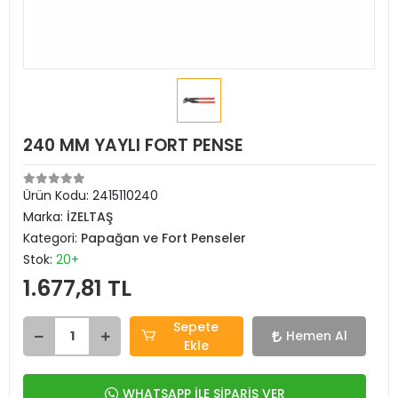
240 MM YAYLI FORT PENSE
Ürün Kodu:
2415110240
Marka:
İZELTAŞ
Kategori:
Papağan ve Fort Penseler
Stok:
20+
1.677,81 TL
Sepete
Hemen Al
Ekle
WHATSAPP İLE SİPARİŞ VER