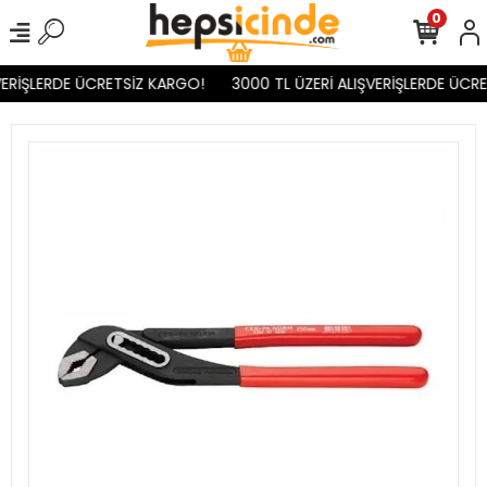
0
ERİŞLERDE ÜCRETSİZ KARGO!
3000 TL ÜZERİ ALIŞVERİŞLERDE ÜCRE