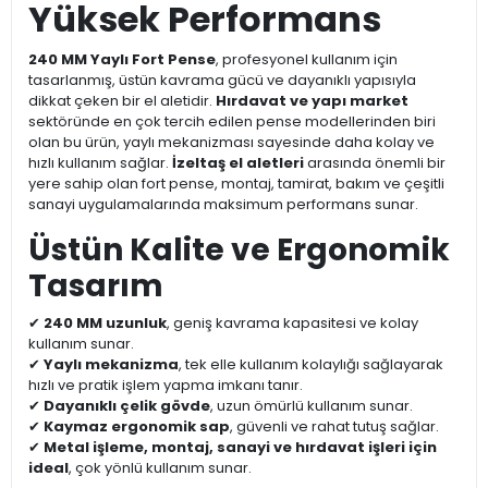
Yüksek Performans
240 MM Yaylı Fort Pense
, profesyonel kullanım için
tasarlanmış, üstün kavrama gücü ve dayanıklı yapısıyla
dikkat çeken bir el aletidir.
Hırdavat ve yapı market
sektöründe en çok tercih edilen pense modellerinden biri
olan bu ürün, yaylı mekanizması sayesinde daha kolay ve
hızlı kullanım sağlar.
İzeltaş el aletleri
arasında önemli bir
yere sahip olan fort pense, montaj, tamirat, bakım ve çeşitli
sanayi uygulamalarında maksimum performans sunar.
Üstün Kalite ve Ergonomik
Tasarım
✔
240 MM uzunluk
, geniş kavrama kapasitesi ve kolay
kullanım sunar.
✔
Yaylı mekanizma
, tek elle kullanım kolaylığı sağlayarak
hızlı ve pratik işlem yapma imkanı tanır.
✔
Dayanıklı çelik gövde
, uzun ömürlü kullanım sunar.
✔
Kaymaz ergonomik sap
, güvenli ve rahat tutuş sağlar.
✔
Metal işleme, montaj, sanayi ve hırdavat işleri için
ideal
, çok yönlü kullanım sunar.