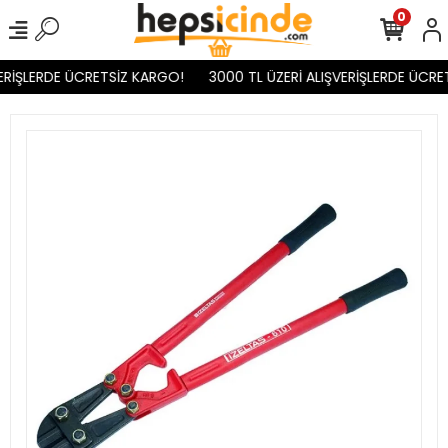
0
RİŞLERDE ÜCRETSİZ KARGO!
3000 TL ÜZERİ ALIŞVERİŞLERDE ÜCRET