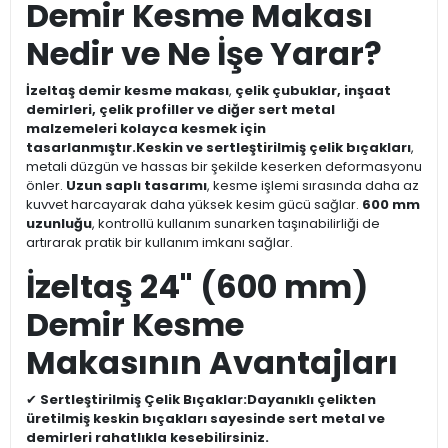
Demir Kesme Makası
Nedir ve Ne İşe Yarar?
İzeltaş demir kesme makası
,
çelik çubuklar, inşaat
demirleri, çelik profiller ve diğer sert metal
malzemeleri kolayca kesmek için
tasarlanmıştır.
Keskin ve sertleştirilmiş çelik bıçakları
,
metali düzgün ve hassas bir şekilde keserken deformasyonu
önler.
Uzun saplı tasarımı
, kesme işlemi sırasında daha az
kuvvet harcayarak daha yüksek kesim gücü sağlar.
600 mm
uzunluğu
, kontrollü kullanım sunarken taşınabilirliği de
artırarak pratik bir kullanım imkanı sağlar.
İzeltaş 24" (600 mm)
Demir Kesme
Makasının Avantajları
✔
Sertleştirilmiş Çelik Bıçaklar:
Dayanıklı çelikten
üretilmiş keskin bıçakları sayesinde sert metal ve
demirleri rahatlıkla kesebilirsiniz.