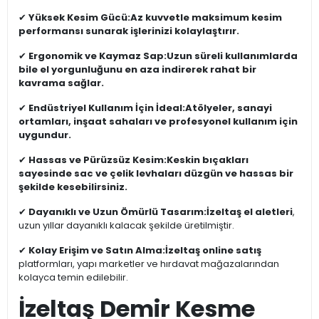
✔
Yüksek Kesim Gücü:
Az kuvvetle maksimum kesim
performansı sunarak işlerinizi kolaylaştırır.
✔
Ergonomik ve Kaymaz Sap:
Uzun süreli kullanımlarda
bile el yorgunluğunu en aza indirerek rahat bir
kavrama sağlar.
✔
Endüstriyel Kullanım İçin İdeal:
Atölyeler, sanayi
ortamları, inşaat sahaları ve profesyonel kullanım için
uygundur.
✔
Hassas ve Pürüzsüz Kesim:
Keskin bıçakları
sayesinde sac ve çelik levhaları düzgün ve hassas bir
şekilde kesebilirsiniz.
✔
Dayanıklı ve Uzun Ömürlü Tasarım:
İzeltaş el aletleri
,
uzun yıllar dayanıklı kalacak şekilde üretilmiştir.
✔
Kolay Erişim ve Satın Alma:
İzeltaş online satış
platformları, yapı marketler ve hırdavat mağazalarından
kolayca temin edilebilir.
İzeltaş Demir Kesme