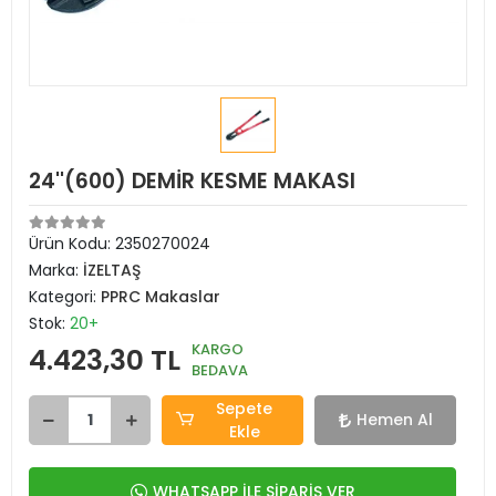
24''(600) DEMİR KESME MAKASI
Ürün Kodu:
2350270024
Marka:
İZELTAŞ
Kategori:
PPRC Makaslar
Stok:
20+
KARGO
4.423,30 TL
BEDAVA
Sepete
Hemen Al
Ekle
WHATSAPP İLE SİPARİŞ VER