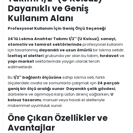
Dayanıklı ve Geniş
Kullanım Alanı
Profesyonel Kullanım İçin Geniş Ölçü Seçeneği
24'lü Lokma Anahtar Takımı 1/2'' (U Kolsuz)
,
sanayi,
otomotiv ve tamirat sektörlerinde
profesyonel kullanım
için tasarlanmış
dayanıklı ve uzun ömürlü
bir lokma setidir.
İzeltaş el aletleri
grubunda yer alan bu takım,
hırdavat
ve
yapı market
sektörlerinde yaygın olarak tercih
edilmektedir.
Bu
1/2'' bağlantı ölçüsüne
sahip lokma seti, farklı
ölçülerdeki cıvata ve somunlarla çalışmak için
24 parçalı
geniş bir ölçü aralığı sunar
.
Dayanıklı çelik gövdesi
,
darbelere ve aşınmaya karşı üstün direnç sağlarken,
U
kolsuz tasarımı
, manuel veya havalı el aletleriyle
mükemmel uyumluluk sunar.
Öne Çıkan Özellikler ve
Avantajlar