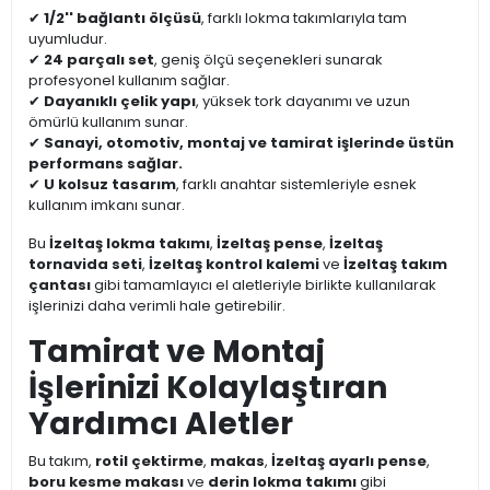
✔
1/2'' bağlantı ölçüsü
, farklı lokma takımlarıyla tam
uyumludur.
✔
24 parçalı set
, geniş ölçü seçenekleri sunarak
profesyonel kullanım sağlar.
✔
Dayanıklı çelik yapı
, yüksek tork dayanımı ve uzun
ömürlü kullanım sunar.
✔
Sanayi, otomotiv, montaj ve tamirat işlerinde üstün
performans sağlar.
✔
U kolsuz tasarım
, farklı anahtar sistemleriyle esnek
kullanım imkanı sunar.
Bu
İzeltaş lokma takımı
,
İzeltaş pense
,
İzeltaş
tornavida seti
,
İzeltaş kontrol kalemi
ve
İzeltaş takım
çantası
gibi tamamlayıcı el aletleriyle birlikte kullanılarak
işlerinizi daha verimli hale getirebilir.
Tamirat ve Montaj
İşlerinizi Kolaylaştıran
Yardımcı Aletler
Bu takım,
rotil çektirme
,
makas
,
İzeltaş ayarlı pense
,
boru kesme makası
ve
derin lokma takımı
gibi