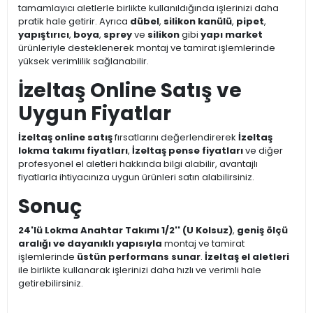
tamamlayıcı aletlerle birlikte kullanıldığında işlerinizi daha
pratik hale getirir. Ayrıca
dübel
,
silikon kanülü
,
pipet
,
yapıştırıcı
,
boya
,
sprey
ve
silikon
gibi
yapı market
ürünleriyle desteklenerek montaj ve tamirat işlemlerinde
yüksek verimlilik sağlanabilir.
İzeltaş Online Satış ve
Uygun Fiyatlar
İzeltaş online satış
fırsatlarını değerlendirerek
İzeltaş
lokma takımı fiyatları
,
İzeltaş pense fiyatları
ve diğer
profesyonel el aletleri hakkında bilgi alabilir, avantajlı
fiyatlarla ihtiyacınıza uygun ürünleri satın alabilirsiniz.
Sonuç
24'lü Lokma Anahtar Takımı 1/2'' (U Kolsuz)
,
geniş ölçü
aralığı ve dayanıklı yapısıyla
montaj ve tamirat
işlemlerinde
üstün performans sunar
.
İzeltaş el aletleri
ile birlikte kullanarak işlerinizi daha hızlı ve verimli hale
getirebilirsiniz.