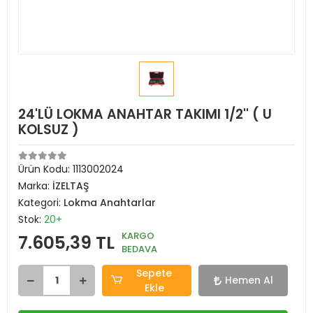
24'LÜ LOKMA ANAHTAR TAKIMI 1/2'' ( U
KOLSUZ )
Ürün Kodu:
1113002024
Marka:
İZELTAŞ
Kategori:
Lokma Anahtarlar
Stok:
20+
KARGO
7.605,39 TL
BEDAVA
Sepete
Hemen Al
Ekle