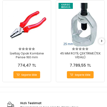
KARGO
BEDAVA
İzeltaş Opak Kombine
45 MM ROTİL ÇEKTİRME(TEK
Pense 160 mm
VİDALI)
774,47 TL
7.789,55 TL
Sepete Ekle
Sepete Ekle
Hızlı Teslimat