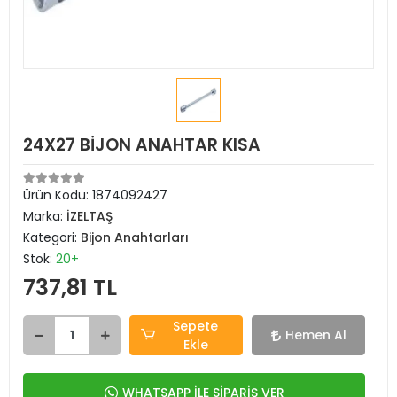
24X27 BİJON ANAHTAR KISA
Ürün Kodu:
1874092427
Marka:
İZELTAŞ
Kategori:
Bijon Anahtarları
Stok:
20+
737,81 TL
Sepete
Hemen Al
Ekle
WHATSAPP İLE SİPARİŞ VER