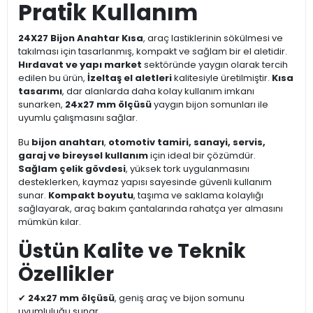
Pratik Kullanım
24X27 Bijon Anahtar Kısa
, araç lastiklerinin sökülmesi ve
takılması için tasarlanmış, kompakt ve sağlam bir el aletidir.
Hırdavat ve yapı market
sektöründe yaygın olarak tercih
edilen bu ürün,
İzeltaş el aletleri
kalitesiyle üretilmiştir.
Kısa
tasarımı
, dar alanlarda daha kolay kullanım imkanı
sunarken,
24x27 mm ölçüsü
yaygın bijon somunları ile
uyumlu çalışmasını sağlar.
Bu
bijon anahtarı
,
otomotiv tamiri, sanayi, servis,
garaj ve bireysel kullanım
için ideal bir çözümdür.
Sağlam çelik gövdesi
, yüksek tork uygulanmasını
desteklerken, kaymaz yapısı sayesinde güvenli kullanım
sunar.
Kompakt boyutu
, taşıma ve saklama kolaylığı
sağlayarak, araç bakım çantalarında rahatça yer almasını
mümkün kılar.
Üstün Kalite ve Teknik
Özellikler
✔
24x27 mm ölçüsü
, geniş araç ve bijon somunu
uyumluluğu sunar.