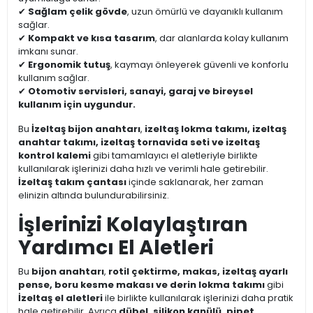
✔
Sağlam çelik gövde
, uzun ömürlü ve dayanıklı kullanım
sağlar.
✔
Kompakt ve kısa tasarım
, dar alanlarda kolay kullanım
imkanı sunar.
✔
Ergonomik tutuş
, kaymayı önleyerek güvenli ve konforlu
kullanım sağlar.
✔
Otomotiv servisleri, sanayi, garaj ve bireysel
kullanım için uygundur.
Bu
İzeltaş bijon anahtarı
,
izeltaş lokma takımı, izeltaş
anahtar takımı, izeltaş tornavida seti ve izeltaş
kontrol kalemi
gibi tamamlayıcı el aletleriyle birlikte
kullanılarak işlerinizi daha hızlı ve verimli hale getirebilir.
İzeltaş takım çantası
içinde saklanarak, her zaman
elinizin altında bulundurabilirsiniz.
İşlerinizi Kolaylaştıran
Yardımcı El Aletleri
Bu
bijon anahtarı
,
rotil çektirme, makas, izeltaş ayarlı
pense, boru kesme makası ve derin lokma takımı
gibi
İzeltaş el aletleri
ile birlikte kullanılarak işlerinizi daha pratik
hale getirebilir. Ayrıca
dübel, silikon kanülü, pipet,