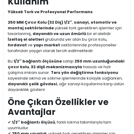
Kullanım
Yüksek Tork ve Profesyonel Performans
250 MM Çırcır Kolu (32 Diş) 1/2''
,
sanayi, otomotiv ve
montaj sektörlerinde
yüksek tork gerektiren işlemler için
tasarlanmış,
dayanıklı ve uzun ömürlü
bir el aletidir.
İzeltaş el aletleri
grubunda yer alan bu çırcır kolu,
hırdavat
ve
yapı market
sektörlerinde profesyoneller
tarafından yaygın olarak tercih edilmektedir.
Bu
1/2'' bağlantı ölçüsüne
sahip
250 mm uzunluğundaki
çırcır kolu
,
32 dişli mekanizmasıyla
hassas ve hızlı
çalışma imkanı sunar.
Ters yön değiştirme fonksiyonu
sayesinde sıkma ve sökme işlemlerinde kolaylık sağlarken,
dayanıklı çelik gövdesi
, ağır sanayi koşullarına karşı üstün
dayanıklılık gösterir.
Öne Çıkan Özellikler ve
Avantajlar
✔
1/2'' bağlantı ölçüsü
, farklı lokma takımlarıyla tam
uyumludur.
✔
250 mm uzunluk
, yüksek tork gerektiren işlemler için