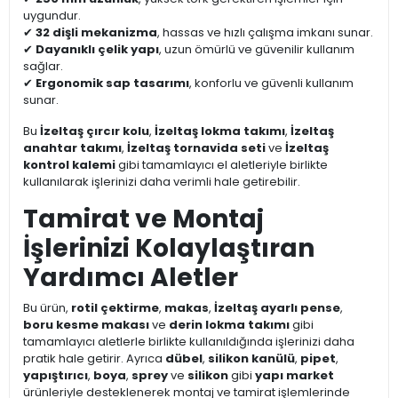
uygundur.
✔
32 dişli mekanizma
, hassas ve hızlı çalışma imkanı sunar.
✔
Dayanıklı çelik yapı
, uzun ömürlü ve güvenilir kullanım
sağlar.
✔
Ergonomik sap tasarımı
, konforlu ve güvenli kullanım
sunar.
Bu
İzeltaş çırcır kolu
,
İzeltaş lokma takımı
,
İzeltaş
anahtar takımı
,
İzeltaş tornavida seti
ve
İzeltaş
kontrol kalemi
gibi tamamlayıcı el aletleriyle birlikte
kullanılarak işlerinizi daha verimli hale getirebilir.
Tamirat ve Montaj
İşlerinizi Kolaylaştıran
Yardımcı Aletler
Bu ürün,
rotil çektirme
,
makas
,
İzeltaş ayarlı pense
,
boru kesme makası
ve
derin lokma takımı
gibi
tamamlayıcı aletlerle birlikte kullanıldığında işlerinizi daha
pratik hale getirir. Ayrıca
dübel
,
silikon kanülü
,
pipet
,
yapıştırıcı
,
boya
,
sprey
ve
silikon
gibi
yapı market
ürünleriyle desteklenerek montaj ve tamirat işlemlerinde