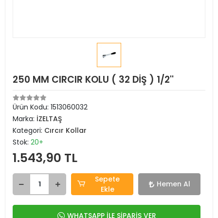
250 MM CIRCIR KOLU ( 32 DİŞ ) 1/2''
Ürün Kodu:
1513060032
Marka:
İZELTAŞ
Kategori:
Cırcır Kollar
Stok:
20+
1.543,90 TL
Sepete
Hemen Al
Ekle
WHATSAPP İLE SİPARİŞ VER