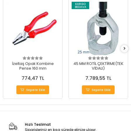
KARGO
BEDAVA
İzeltaş Opak Kombine
45 MM ROTİL ÇEKTİRME(TEK
Pense 160 mm
VİDALI)
774,47 TL
7.789,55 TL
Sepete Ekle
Sepete Ekle
Hızlı Teslimat
Siparişleriniz en kısa sürede elinize ulaşır.