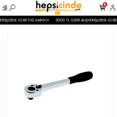
0
VERİŞLERDE ÜCRETSİZ KARGO!
3000 TL ÜZERİ ALIŞVERİŞLERDE ÜCRE