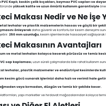
 PVC Kaplı
,
keskin çelik bıçakları, kaymaz PVC sapları ve dayan
ektöründe
yüksek kalite ve uzun ömürlü kullanım garantisiyle
öne 
eci Makası Nedir ve Ne İşe 
tal levhalar ve plastik malzemelerin hassas ve güçlü bir şeki
aymasını önleyerek
daha güvenli ve konforlu bir kesim deneyimi sun
etirir.
250 mm uzunluğu
, kesim işlemlerinde hassasiyet sağlayarak
eci Makasının Avantajları
um ve metal levhaları kolayca keserek pürüzsüz ve temiz kesi
PVC sap kaplaması
, uzun süreli çalışmalarda bile rahat kullanım sun
l levhalar, plastik malzemeler ve endüstriyel kesimlerde kulla
kesim gücü sunarak işlerinizi daha hızlı ve verimli hale getiri
eğmeden veya kırmadan, düzgün ve temiz bir şekilde keser.
latformları, yapı marketler ve hırdavat mağazalarından kolayca temin 
ı ve Diğer El Aletleri