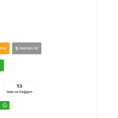
Ekle
Hemen Al
R
İade ve Değişim