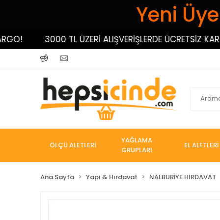
Yeni Üyel
3000 TL ÜZERİ ALIŞVERİŞLERDE ÜCRETSİZ KARGO!
YAĞLAMA
ÖLÇÜ ALETLERİ
EL ALETLERİ
GRUPLARI
Ana Sayfa
Yapı & Hırdavat
NALBURİYE HIRDAVAT