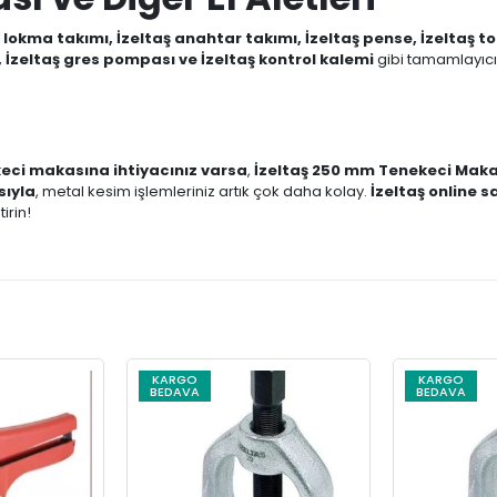
ş lokma takımı, İzeltaş anahtar takımı, İzeltaş pense, İzeltaş t
 İzeltaş gres pompası ve İzeltaş kontrol kalemi
gibi tamamlayıcı
eci makasına ihtiyacınız varsa
,
İzeltaş 250 mm Tenekeci Maka
sıyla
, metal kesim işlemleriniz artık çok daha kolay.
İzeltaş online s
irin!
KARGO
KARGO
BEDAVA
BEDAVA