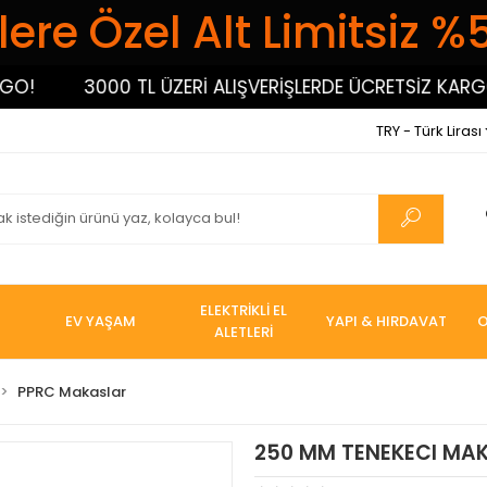
ere Özel Alt Limitsiz %
3000 TL ÜZERİ ALIŞVERİŞLERDE ÜCRETSİZ KARGO!
TRY - Türk Lirası
ELEKTRİKLİ EL
EV YAŞAM
YAPI & HIRDAVAT
O
ALETLERİ
PPRC Makaslar
250 MM TENEKECI MAK