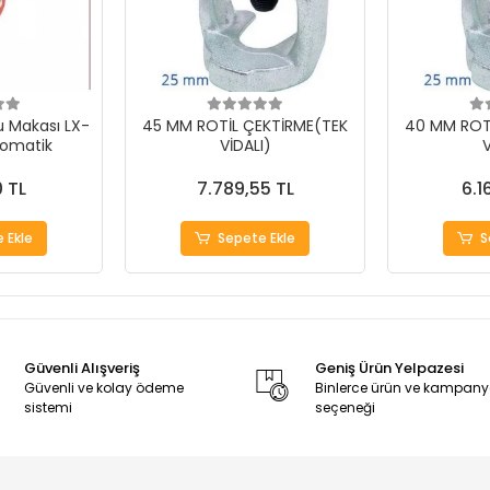
ru Makası LX-
45 MM ROTİL ÇEKTİRME(TEK
40 MM ROT
omatik
VİDALI)
V
0 TL
7.789,55 TL
6.1
 Ekle
Sepete Ekle
S
Güvenli Alışveriş
Geniş Ürün Yelpazesi
Güvenli ve kolay ödeme
Binlerce ürün ve kampan
sistemi
seçeneği