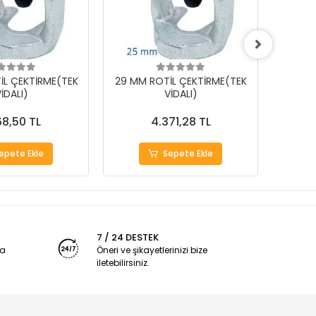
İL ÇEKTİRME(TEK
29 MM ROTİL ÇEKTİRME(TEK
25 MM
İDALI)
VİDALI)
68,50 TL
4.371,28 TL
epete Ekle
Sepete Ekle
7 / 24 DESTEK
ya
Öneri ve şikayetlerinizi bize
iletebilirsiniz.