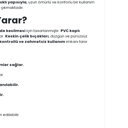
ıklı yapısıyla
, uzun ömürlü ve konforlu bir kullanım
çıkmaktadır.
Yarar?
lde kesilmesi
için tasarlanmıştır.
PVC kaplı
ar.
Keskin çelik bıçakları
, düzgün ve pürüzsüz
kontrollü ve zahmetsiz kullanım
imkanı tanır.
mler sağlar.
ar.
nılabilir.
r.
edilebilir.