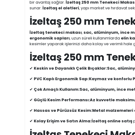
bir avantaj sağlar.
İzeltaş 250 mm Tenekeci Makası
sunar.
İzeltaş el aletleri
, yapı market ve hırdavat s
İzeltaş 250 mm Tenek
İzeltaş tenekeci makası
,
sac, alüminyum, ince me
ergonomik sapları
, uzun süreli kullanımlarda
elin k
kesimler yaparak işlerinizi daha kolay ve verimli hale g
İzeltaş 250 mm Tenek
✔
Keskin ve Dayanıklı Çelik Bıçaklar:
Sac, alüminy
✔
PVC Kaplı Ergonomik Sap:
Kaymaz ve konforlu 
✔
Çok Amaçlı Kullanım:
Sac, alüminyum, ince meta
✔
Güçlü Kesim Performansı:
Az kuvvetle maksimum 
✔
Hassas ve Pürüzsüz Kesim:
Metal malzemeleri 
✔
Kolay Erişim ve Satın Alma:
İzeltaş online satış
p
İzeltaş Tenekeci Makas