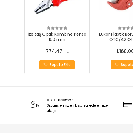
İzeltaş Opak Kombine Pense
Luxor Plastik Bo
160 mm
OTC/42 Ot
774,47 TL
1.160,0
Sepete Ekle
Sepete
Hızlı Teslimat
Siparişleriniz en kısa sürede elinize
ulaşır.