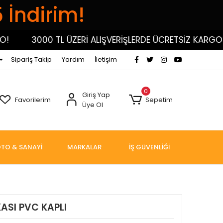
5 İndirim!
3000 TL ÜZERİ ALIŞVERİŞLERDE ÜCRETSİZ KARGO!
Sipariş Takip
Yardım
İletişim
0
Giriş Yap
Favorilerim
Sepetim
Üye Ol
TO & SANAYİ
MARKALAR
İŞ GÜVENLİĞİ
ASI PVC KAPLI