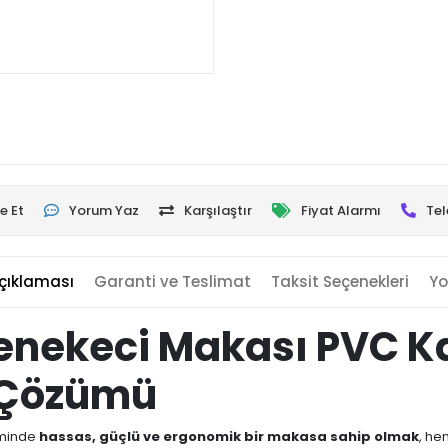
e Et
Yorum Yaz
Karşılaştır
Fiyat Alarmı
Tel
çıklaması
Garanti ve Teslimat
Taksit Seçenekleri
Yo
enekeci Makası PVC Ka
 Çözümü
iminde
hassas, güçlü ve ergonomik bir makasa sahip olmak
, he