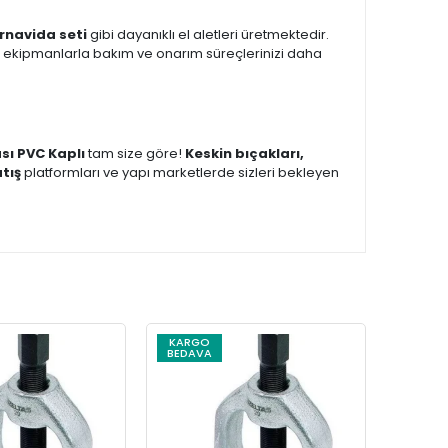
ornavida seti
gibi dayanıklı el aletleri üretmektedir.
 ekipmanlarla bakım ve onarım süreçlerinizi daha
sı PVC Kaplı
tam size göre!
Keskin bıçakları,
atış
platformları ve yapı marketlerde sizleri bekleyen
KARGO
KARG
BEDAVA
BEDAV