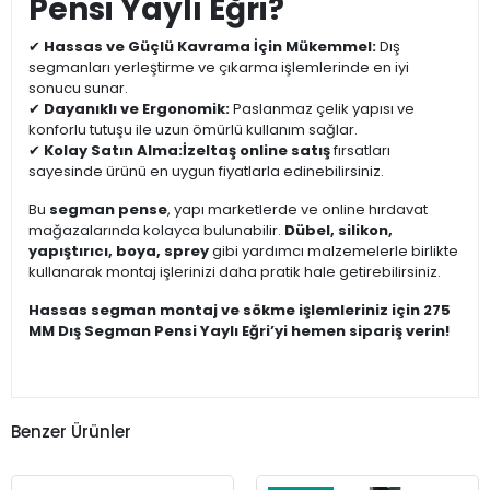
Pensi Yaylı Eğri?
✔
Hassas ve Güçlü Kavrama İçin Mükemmel:
Dış
segmanları yerleştirme ve çıkarma işlemlerinde en iyi
sonucu sunar.
✔
Dayanıklı ve Ergonomik:
Paslanmaz çelik yapısı ve
konforlu tutuşu ile uzun ömürlü kullanım sağlar.
✔
Kolay Satın Alma:
İzeltaş online satış
fırsatları
sayesinde ürünü en uygun fiyatlarla edinebilirsiniz.
Bu
segman pense
, yapı marketlerde ve online hırdavat
mağazalarında kolayca bulunabilir.
Dübel, silikon,
yapıştırıcı, boya, sprey
gibi yardımcı malzemelerle birlikte
kullanarak montaj işlerinizi daha pratik hale getirebilirsiniz.
Hassas segman montaj ve sökme işlemleriniz için 275
MM Dış Segman Pensi Yaylı Eğri’yi hemen sipariş verin!
Benzer Ürünler