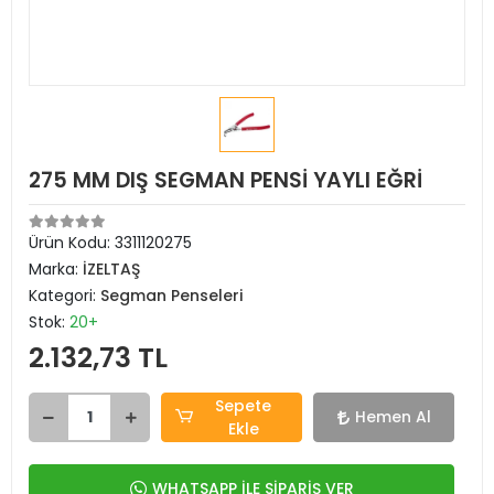
275 MM DIŞ SEGMAN PENSİ YAYLI EĞRİ
Ürün Kodu:
3311120275
Marka:
İZELTAŞ
Kategori:
Segman Penseleri
Stok:
20+
2.132,73 TL
Sepete
Hemen Al
Ekle
WHATSAPP İLE SİPARİŞ VER