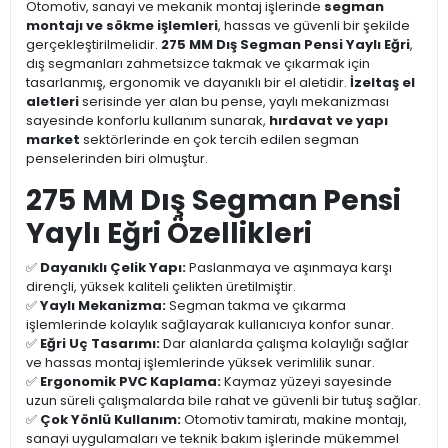
Otomotiv, sanayi ve mekanik montaj işlerinde
segman
montajı ve sökme işlemleri
, hassas ve güvenli bir şekilde
gerçekleştirilmelidir.
275 MM Dış Segman Pensi Yaylı Eğri
,
dış segmanları zahmetsizce takmak ve çıkarmak için
tasarlanmış, ergonomik ve dayanıklı bir el aletidir.
İzeltaş el
aletleri
serisinde yer alan bu pense, yaylı mekanizması
sayesinde konforlu kullanım sunarak,
hırdavat ve yapı
market
sektörlerinde en çok tercih edilen segman
penselerinden biri olmuştur.
275 MM Dış Segman Pensi
Yaylı Eğri Özellikleri
✅
Dayanıklı Çelik Yapı:
Paslanmaya ve aşınmaya karşı
dirençli, yüksek kaliteli çelikten üretilmiştir.
✅
Yaylı Mekanizma:
Segman takma ve çıkarma
işlemlerinde kolaylık sağlayarak kullanıcıya konfor sunar.
✅
Eğri Uç Tasarımı:
Dar alanlarda çalışma kolaylığı sağlar
ve hassas montaj işlemlerinde yüksek verimlilik sunar.
✅
Ergonomik PVC Kaplama:
Kaymaz yüzeyi sayesinde
uzun süreli çalışmalarda bile rahat ve güvenli bir tutuş sağlar.
✅
Çok Yönlü Kullanım:
Otomotiv tamiratı, makine montajı,
sanayi uygulamaları ve teknik bakım işlerinde mükemmel