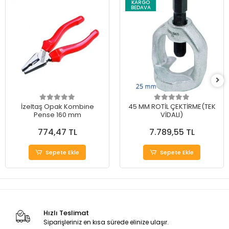
KARGO
BEDAVA
İzeltaş Opak Kombine
45 MM ROTİL ÇEKTİRME(TEK
Pense 160 mm
VİDALI)
774,47 TL
7.789,55 TL
Sepete Ekle
Sepete Ekle
Hızlı Teslimat
Siparişleriniz en kısa sürede elinize ulaşır.