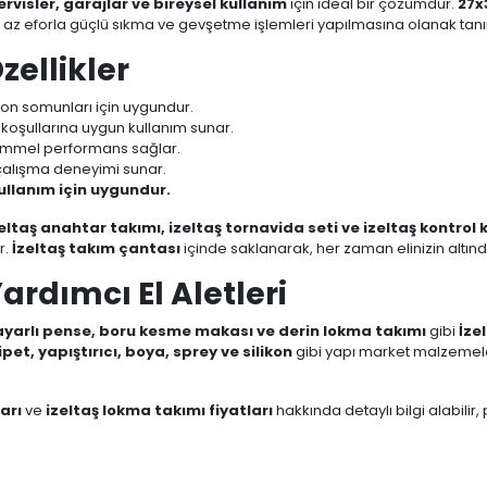
ervisler, garajlar ve bireysel kullanım
için ideal bir çözümdür.
27x
 az eforla güçlü sıkma ve gevşetme işlemleri yapılmasına olanak tanı
zellikler
ijon somunları için uygundur.
 koşullarına uygun kullanım sunar.
kemmel performans sağlar.
 çalışma deneyimi sunar.
kullanım için uygundur.
eltaş anahtar takımı, izeltaş tornavida seti ve izeltaş kontrol 
r.
İzeltaş takım çantası
içinde saklanarak, her zaman elinizin altınd
Yardımcı El Aletleri
 ayarlı pense, boru kesme makası ve derin lokma takımı
gibi
İzel
ipet, yapıştırıcı, boya, sprey ve silikon
gibi yapı market malzemele
arı
ve
izeltaş lokma takımı fiyatları
hakkında detaylı bilgi alabilir,