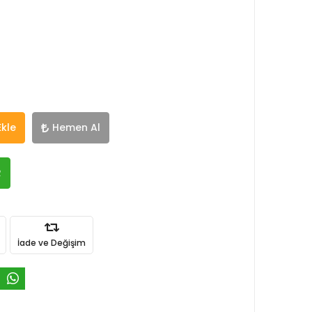
Ekle
Hemen Al
R
İade ve Değişim