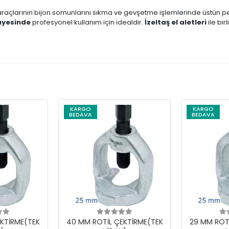
 araçlarının bijon somunlarını sıkma ve gevşetme işlemlerinde üstün pe
sayesinde
profesyonel kullanım için idealdir.
İzeltaş el aletleri
ile bir
KARGO
KARGO
BEDAVA
BEDAVA
KTİRME(TEK
40 MM ROTİL ÇEKTİRME(TEK
29 MM ROT