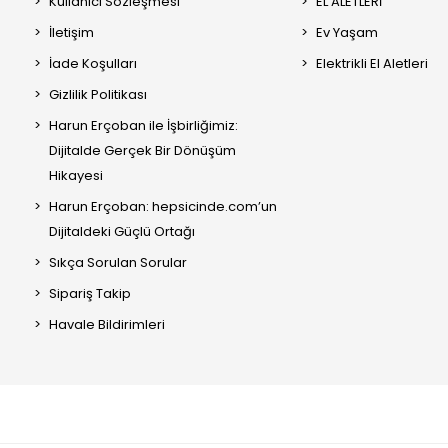
Kullanıcı Sözleşmesi
EL ALETLERİ
İletişim
Ev Yaşam
İade Koşulları
Elektrikli El Aletleri
Gizlilik Politikası
Harun Erçoban ile İşbirliğimiz:
Dijitalde Gerçek Bir Dönüşüm
Hikayesi
Harun Erçoban: hepsicinde.com’un
Dijitaldeki Güçlü Ortağı
Sıkça Sorulan Sorular
Sipariş Takip
Havale Bildirimleri