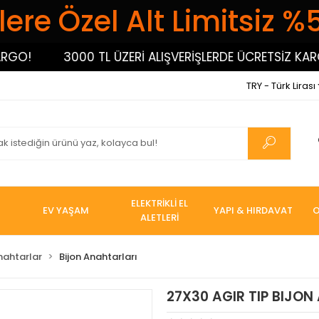
ere Özel Alt Limitsiz %
!
3000 TL ÜZERİ ALIŞVERİŞLERDE ÜCRETSİZ KARGO!
TRY - Türk Lirası
ELEKTRİKLİ EL
EV YAŞAM
YAPI & HIRDAVAT
O
ALETLERİ
nahtarlar
Bijon Anahtarları
27X30 AGIR TIP BIJON