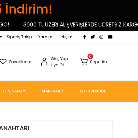
5 İndirim!
3000 TL ÜZERİ ALIŞVERİŞLERDE ÜCRETSİZ KARGO!
Sipariş Takip
Yardım
İletişim
0
Giriş Yap
Favorilerim
Sepetim
Üye Ol
TO & SANAYİ
MARKALAR
İŞ GÜVENLİĞİ
 ANAHTARI