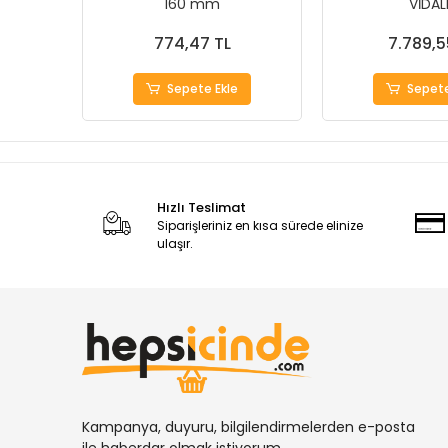
160 mm
VİDAL
774,47 TL
7.789,5
Sepete Ekle
Sepete
Hızlı Teslimat
Siparişleriniz en kısa sürede elinize
ulaşır.
Kampanya, duyuru, bilgilendirmelerden e-posta