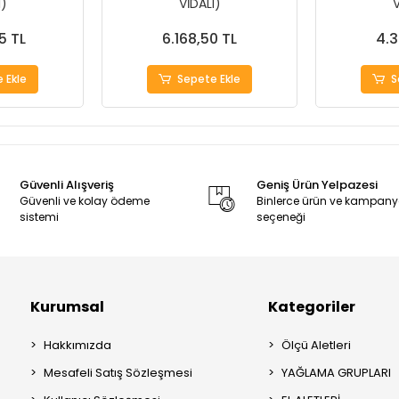
I)
VİDALI)
V
5 TL
6.168,50 TL
4.3
 Ekle
Sepete Ekle
S
Güvenli Alışveriş
Geniş Ürün Yelpazesi
Güvenli ve kolay ödeme
Binlerce ürün ve kampan
sistemi
seçeneği
Kurumsal
Kategoriler
Hakkımızda
Ölçü Aletleri
Mesafeli Satış Sözleşmesi
YAĞLAMA GRUPLARI