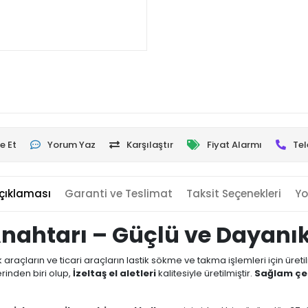
e Et
Yorum Yaz
Karşılaştır
Fiyat Alarmı
Tel
çıklaması
Garanti ve Teslimat
Taksit Seçenekleri
Yo
 Anahtarı – Güçlü ve Dayanı
ük araçların ve ticari araçların lastik sökme ve takma işlemleri için üret
rinden biri olup,
İzeltaş el aletleri
kalitesiyle üretilmiştir.
Sağlam çel