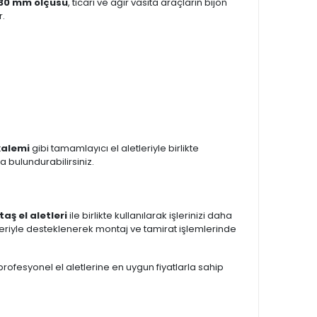
30 mm ölçüsü
, ticari ve ağır vasıta araçların bijon
r.
kalemi
gibi tamamlayıcı el aletleriyle birlikte
a bulundurabilirsiniz.
taş el aletleri
ile birlikte kullanılarak işlerinizi daha
riyle desteklenerek montaj ve tamirat işlemlerinde
 profesyonel el aletlerine en uygun fiyatlarla sahip