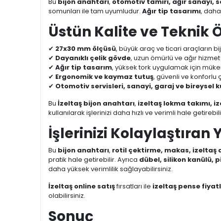
Bu
bijon anahtarı
,
otomotiv tamiri, ağır sanayi, s
somunları ile tam uyumludur.
Ağır tip tasarımı
, daha
Üstün Kalite ve Teknik Ö
✔
27x30 mm ölçüsü
, büyük araç ve ticari araçların b
✔
Dayanıklı çelik gövde
, uzun ömürlü ve ağır hizmet
✔
Ağır tip tasarım
, yüksek tork uygulamak için mü
✔
Ergonomik ve kaymaz tutuş
, güvenli ve konforlu
✔
Otomotiv servisleri, sanayi, garaj ve bireysel 
Bu
İzeltaş bijon anahtarı
,
izeltaş lokma takımı, iz
kullanılarak işlerinizi daha hızlı ve verimli hale getirebili
İşlerinizi Kolaylaştıran 
Bu
bijon anahtarı
,
rotil çektirme, makas, izeltaş
pratik hale getirebilir. Ayrıca
dübel, silikon kanülü, p
daha yüksek verimlilik sağlayabilirsiniz.
İzeltaş online satış
fırsatları ile
izeltaş pense fiyatl
olabilirsiniz.
Sonuç