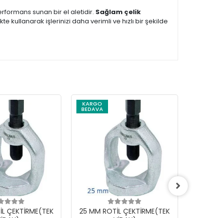
rformans sunan bir el aletidir.
Sağlam çelik
likte kullanarak işlerinizi daha verimli ve hızlı bir şekilde
KARGO
BEDAVA
İL ÇEKTİRME(TEK
25 MM ROTİL ÇEKTİRME(TEK
18 MM