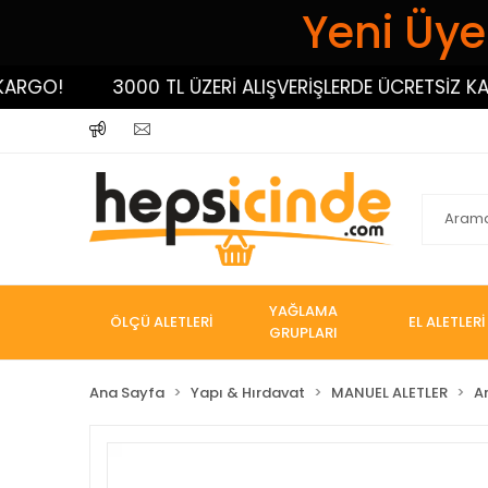
Yeni Üyel
O!
3000 TL ÜZERİ ALIŞVERİŞLERDE ÜCRETSİZ KARGO
YAĞLAMA
ÖLÇÜ ALETLERİ
EL ALETLERİ
GRUPLARI
Ana Sayfa
Yapı & Hırdavat
MANUEL ALETLER
A