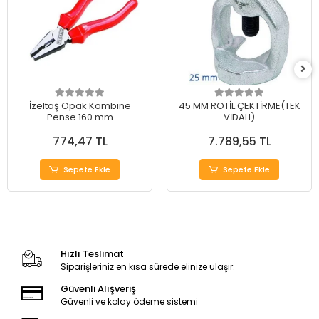
İzeltaş Opak Kombine
45 MM ROTİL ÇEKTİRME(TEK
Pense 160 mm
VİDALI)
774,47 TL
7.789,55 TL
Sepete Ekle
Sepete Ekle
Hızlı Teslimat
Siparişleriniz en kısa sürede elinize ulaşır.
Güvenli Alışveriş
Güvenli ve kolay ödeme sistemi