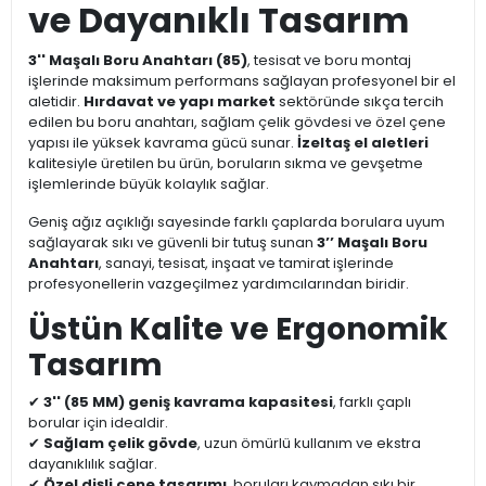
ve Dayanıklı Tasarım
3'' Maşalı Boru Anahtarı (85)
, tesisat ve boru montaj
işlerinde maksimum performans sağlayan profesyonel bir el
aletidir.
Hırdavat ve yapı market
sektöründe sıkça tercih
edilen bu boru anahtarı, sağlam çelik gövdesi ve özel çene
yapısı ile yüksek kavrama gücü sunar.
İzeltaş el aletleri
kalitesiyle üretilen bu ürün, boruların sıkma ve gevşetme
işlemlerinde büyük kolaylık sağlar.
Geniş ağız açıklığı sayesinde farklı çaplarda borulara uyum
sağlayarak sıkı ve güvenli bir tutuş sunan
3’’ Maşalı Boru
Anahtarı
, sanayi, tesisat, inşaat ve tamirat işlerinde
profesyonellerin vazgeçilmez yardımcılarından biridir.
Üstün Kalite ve Ergonomik
Tasarım
✔
3'' (85 MM) geniş kavrama kapasitesi
, farklı çaplı
borular için idealdir.
✔
Sağlam çelik gövde
, uzun ömürlü kullanım ve ekstra
dayanıklılık sağlar.
✔
Özel dişli çene tasarımı
, boruları kaymadan sıkı bir