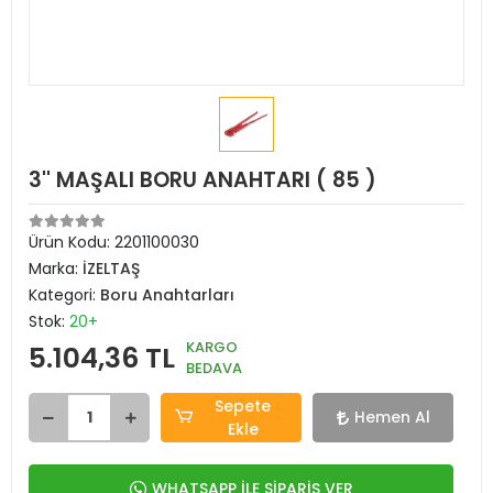
3'' MAŞALI BORU ANAHTARI ( 85 )
Ürün Kodu:
2201100030
Marka:
İZELTAŞ
Kategori:
Boru Anahtarları
Stok:
20+
KARGO
5.104,36 TL
BEDAVA
Sepete
Hemen Al
Ekle
WHATSAPP İLE SİPARİŞ VER