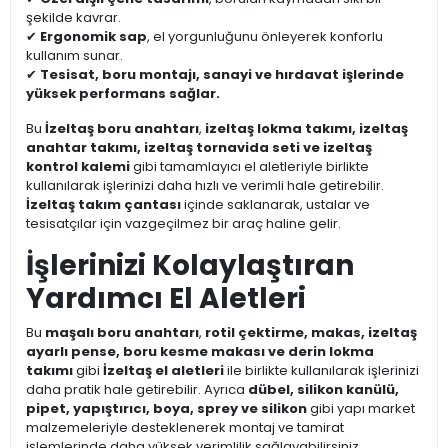
şekilde kavrar.
✔
Ergonomik sap
, el yorgunluğunu önleyerek konforlu
kullanım sunar.
✔
Tesisat, boru montajı, sanayi ve hırdavat işlerinde
yüksek performans sağlar.
Bu
İzeltaş boru anahtarı
,
izeltaş lokma takımı, izeltaş
anahtar takımı, izeltaş tornavida seti ve izeltaş
kontrol kalemi
gibi tamamlayıcı el aletleriyle birlikte
kullanılarak işlerinizi daha hızlı ve verimli hale getirebilir.
İzeltaş takım çantası
içinde saklanarak, ustalar ve
tesisatçılar için vazgeçilmez bir araç haline gelir.
İşlerinizi Kolaylaştıran
Yardımcı El Aletleri
Bu
maşalı boru anahtarı
,
rotil çektirme, makas, izeltaş
ayarlı pense, boru kesme makası ve derin lokma
takımı
gibi
İzeltaş el aletleri
ile birlikte kullanılarak işlerinizi
daha pratik hale getirebilir. Ayrıca
dübel, silikon kanülü,
pipet, yapıştırıcı, boya, sprey ve silikon
gibi yapı market
malzemeleriyle desteklenerek montaj ve tamirat
işlemlerinde daha yüksek verimlilik sağlayabilirsiniz.