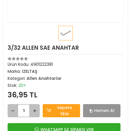
3/32 ALLEN SAE ANAHTAR
Ürün Kodu:
4901222381
Marka:
İZELTAŞ
Kategori:
Allen Anahtarlar
Stok:
20+
36,95 TL
Sepete
Hemen Al
Ekle
WHATSAPP İLE SİPARİŞ VER