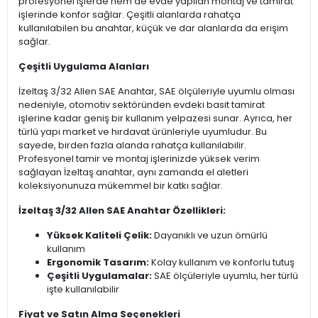
profesyonel işlerde hem de evde yapılan montaj ve tamirat
işlerinde konfor sağlar. Çeşitli alanlarda rahatça
kullanılabilen bu anahtar, küçük ve dar alanlarda da erişim
sağlar.
Çeşitli Uygulama Alanları
İzeltaş 3/32 Allen SAE Anahtar, SAE ölçüleriyle uyumlu olması
nedeniyle, otomotiv sektöründen evdeki basit tamirat
işlerine kadar geniş bir kullanım yelpazesi sunar. Ayrıca, her
türlü yapı market ve hırdavat ürünleriyle uyumludur. Bu
sayede, birden fazla alanda rahatça kullanılabilir.
Profesyonel tamir ve montaj işlerinizde yüksek verim
sağlayan İzeltaş anahtar, aynı zamanda el aletleri
koleksiyonunuza mükemmel bir katkı sağlar.
İzeltaş 3/32 Allen SAE Anahtar Özellikleri:
Yüksek Kaliteli Çelik:
Dayanıklı ve uzun ömürlü
kullanım
Ergonomik Tasarım:
Kolay kullanım ve konforlu tutuş
Çeşitli Uygulamalar:
SAE ölçüleriyle uyumlu, her türlü
işte kullanılabilir
Fiyat ve Satın Alma Seçenekleri