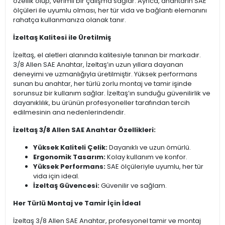
özellik olup, verimli bir çalışma sağlar. Ayrıca, anahtarın SAE
ölçüleri ile uyumlu olması, her tür vida ve bağlantı elemanını
rahatça kullanmanıza olanak tanır.
İzeltaş Kalitesi ile Üretilmiş
İzeltaş, el aletleri alanında kalitesiyle tanınan bir markadır.
3/8 Allen SAE Anahtar, İzeltaş’ın uzun yıllara dayanan
deneyimi ve uzmanlığıyla üretilmiştir. Yüksek performans
sunan bu anahtar, her türlü zorlu montaj ve tamir işinde
sorunsuz bir kullanım sağlar. İzeltaş’ın sunduğu güvenilirlik ve
dayanıklılık, bu ürünün profesyoneller tarafından tercih
edilmesinin ana nedenlerindendir.
İzeltaş 3/8 Allen SAE Anahtar Özellikleri:
Yüksek Kaliteli Çelik:
Dayanıklı ve uzun ömürlü.
Ergonomik Tasarım:
Kolay kullanım ve konfor.
Yüksek Performans:
SAE ölçüleriyle uyumlu, her tür
vida için ideal.
İzeltaş Güvencesi:
Güvenilir ve sağlam.
Her Türlü Montaj ve Tamir İçin İdeal
İzeltaş 3/8 Allen SAE Anahtar, profesyonel tamir ve montaj