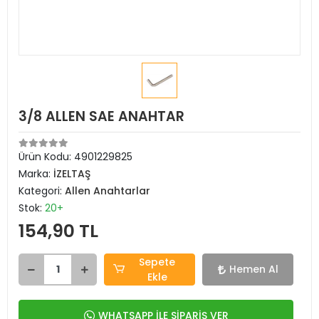
3/8 ALLEN SAE ANAHTAR
Ürün Kodu:
4901229825
Marka:
İZELTAŞ
Kategori:
Allen Anahtarlar
Stok:
20+
154,90 TL
Sepete
Hemen Al
Ekle
WHATSAPP İLE SİPARİŞ VER