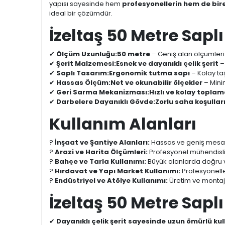
yapısı sayesinde hem
profesyonellerin hem de bire
ideal bir çözümdür.
İzeltaş 50 Metre Saplı
✔
Ölçüm Uzunluğu:
50 metre
– Geniş alan ölçümleri 
✔
Şerit Malzemesi:
Esnek ve dayanıklı çelik şerit
–
✔
Saplı Tasarım:
Ergonomik tutma sapı
– Kolay taş
✔
Hassas Ölçüm:
Net ve okunabilir ölçekler
– Mini
✔
Geri Sarma Mekanizması:
Hızlı ve kolay topla
✔
Darbelere Dayanıklı Gövde:
Zorlu saha koşulla
Kullanım Alanları
?
İnşaat ve Şantiye Alanları:
Hassas ve geniş mesaf
?
Arazi ve Harita Ölçümleri:
Profesyonel mühendislik
?
Bahçe ve Tarla Kullanımı:
Büyük alanlarda doğru 
?
Hırdavat ve Yapı Market Kullanımı:
Profesyonelle
?
Endüstriyel ve Atölye Kullanımı:
Üretim ve montaj
İzeltaş 50 Metre Saplı
✔
Dayanıklı çelik şerit sayesinde uzun ömürlü ku