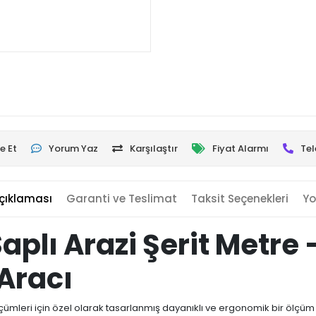
e Et
Yorum Yaz
Karşılaştır
Fiyat Alarmı
Tel
çıklaması
Garanti ve Teslimat
Taksit Seçenekleri
Yo
Saplı Arazi Şerit Metre
Aracı
lçümleri için özel olarak tasarlanmış dayanıklı ve ergonomik bir ölçüm 