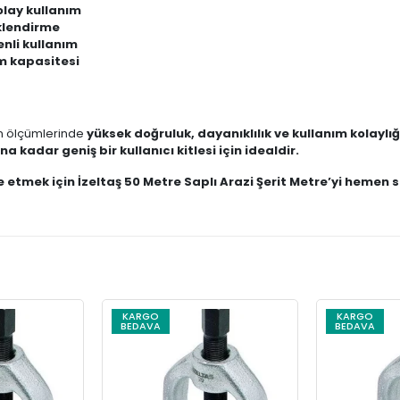
olay kullanım
klendirme
enli kullanım
üm kapasitesi
an ölçümlerinde
yüksek doğruluk, dayanıklılık ve kullanım kolaylığ
a kadar geniş bir kullanıcı kitlesi için idealdir.
 etmek için İzeltaş 50 Metre Saplı Arazi Şerit Metre’yi hemen s
KARGO
KARGO
BEDAVA
BEDAVA