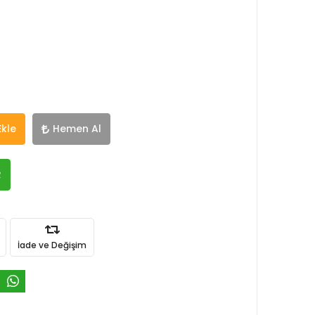
Ekle
Hemen Al
R
İade ve Değişim