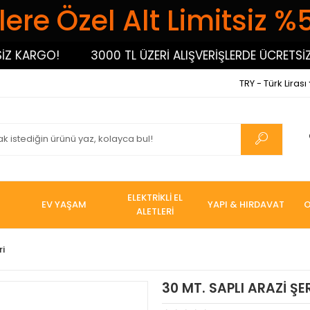
ere Özel Alt Limitsiz %
ARGO!
3000 TL ÜZERİ ALIŞVERİŞLERDE ÜCRETSİZ KAR
TRY - Türk Lirası
ELEKTRİKLİ EL
EV YAŞAM
YAPI & HIRDAVAT
O
ALETLERİ
ri
30 MT. SAPLI ARAZİ ŞE