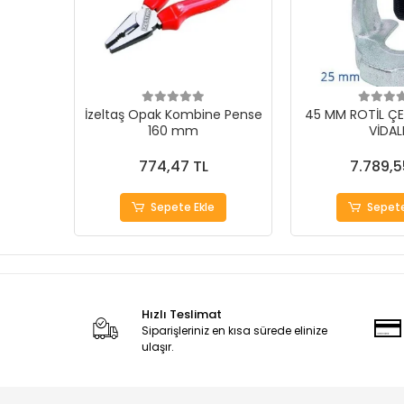
İzeltaş Opak Kombine Pense
45 MM ROTİL ÇE
160 mm
VİDAL
774,47 TL
7.789,5
Sepete Ekle
Sepete
Hızlı Teslimat
Siparişleriniz en kısa sürede elinize
ulaşır.