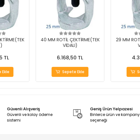
KTİRME(TEK
40 MM ROTİL ÇEKTİRME(TEK
29 MM ROT
I)
VİDALI)
V
5 TL
6.168,50 TL
4.3
 Ekle
Sepete Ekle
S
Güvenli Alışveriş
Geniş Ürün Yelpazesi
Güvenli ve kolay ödeme
Binlerce ürün ve kampan
sistemi
seçeneği