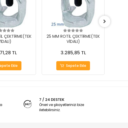
İL ÇEKTİRME(TEK
25 MM ROTİL ÇEKTİRME(TEK
18 MM
İDALI)
VİDALI)
71,28 TL
3.285,85 TL
epete Ekle
Sepete Ekle
7 / 24 DESTEK
ya
Öneri ve şikayetlerinizi bize
iletebilirsiniz.