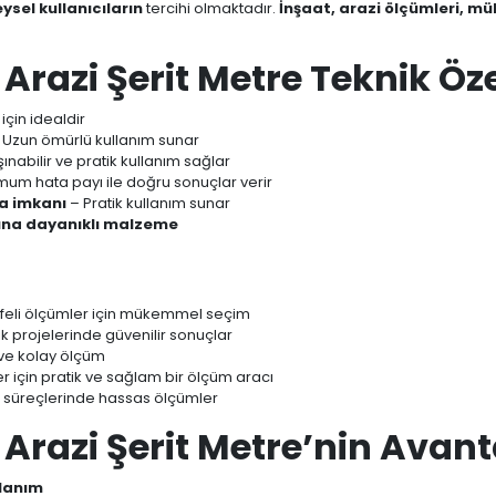
ysel kullanıcıların
tercihi olmaktadır.
İnşaat, arazi ölçümleri, mü
 Arazi Şerit Metre Teknik Öze
için idealdir
 Uzun ömürlü kullanım sunar
ınabilir ve pratik kullanım sağlar
mum hata payı ile doğru sonuçlar verir
ma imkanı
– Pratik kullanım sunar
rına dayanıklı malzeme
eli ölçümler için mükemmel seçim
 projelerinde güvenilir sonuçlar
ve kolay ölçüm
r için pratik ve sağlam bir ölçüm aracı
 süreçlerinde hassas ölçümler
 Arazi Şerit Metre’nin Avant
llanım