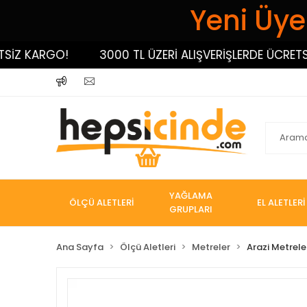
Yeni Üyel
 KARGO!
3000 TL ÜZERİ ALIŞVERİŞLERDE ÜCRETSİZ K
YAĞLAMA
ÖLÇÜ ALETLERİ
EL ALETLERİ
GRUPLARI
Ana Sayfa
Ölçü Aletleri
Metreler
Arazi Metrele