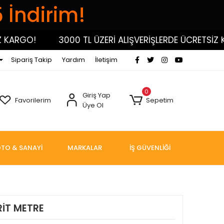
5 İndirim!
GO!
3000 TL ÜZERİ ALIŞVERİŞLERDE ÜCRETSİZ KARG
Sipariş Takip
Yardım
İletişim
0
Giriş Yap
Favorilerim
Sepetim
Üye Ol
TO & SANAYİ
MARKALAR
İŞ GÜVENLİĞİ
RİT METRE