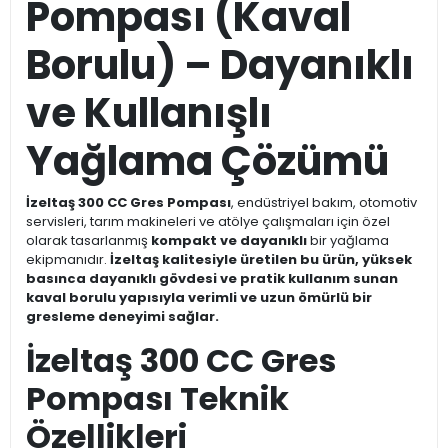
Pompası (Kaval
Borulu) – Dayanıklı
ve Kullanışlı
Yağlama Çözümü
İzeltaş 300 CC Gres Pompası
, endüstriyel bakım, otomotiv
servisleri, tarım makineleri ve atölye çalışmaları için özel
olarak tasarlanmış
kompakt ve dayanıklı
bir yağlama
ekipmanıdır.
İzeltaş kalitesiyle üretilen bu ürün, yüksek
basınca dayanıklı gövdesi ve pratik kullanım sunan
kaval borulu yapısıyla verimli ve uzun ömürlü bir
gresleme deneyimi sağlar.
İzeltaş 300 CC Gres
Pompası Teknik
Özellikleri