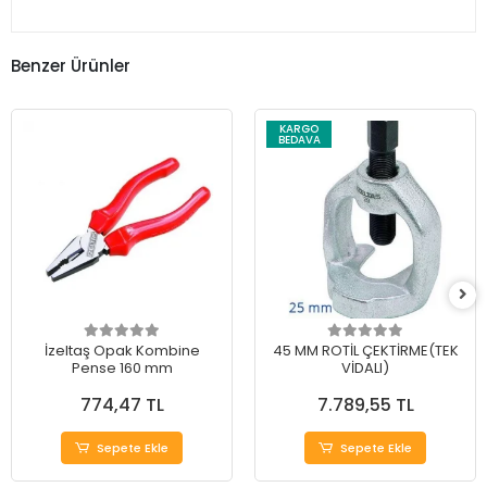
Benzer Ürünler
KARGO
BEDAVA
İzeltaş Opak Kombine
45 MM ROTİL ÇEKTİRME(TEK
Pense 160 mm
VİDALI)
774,47 TL
7.789,55 TL
Sepete Ekle
Sepete Ekle