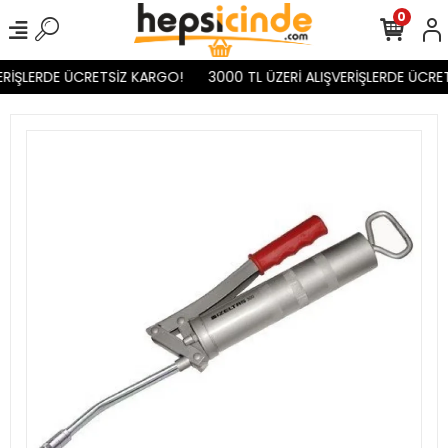
0
RİŞLERDE ÜCRETSİZ KARGO!
3000 TL ÜZERİ ALIŞVERİŞLERDE ÜCRET