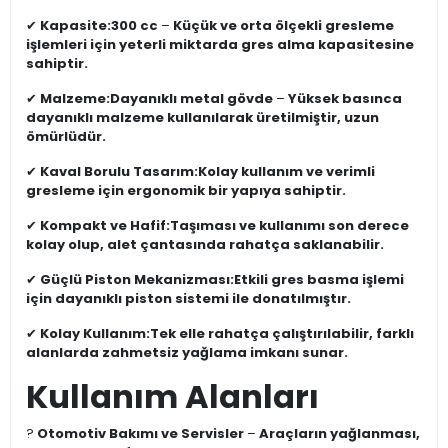
✔
Kapasite:
300 cc
–
Küçük ve orta ölçekli gresleme
işlemleri için yeterli miktarda gres alma kapasitesine
sahiptir.
✔
Malzeme:
Dayanıklı metal gövde
–
Yüksek basınca
dayanıklı malzeme kullanılarak üretilmiştir, uzun
ömürlüdür.
✔
Kaval Borulu Tasarım:
Kolay kullanım ve verimli
gresleme için ergonomik bir yapıya sahiptir.
✔
Kompakt ve Hafif:
Taşıması ve kullanımı son derece
kolay olup, alet çantasında rahatça saklanabilir.
✔
Güçlü Piston Mekanizması:
Etkili gres basma işlemi
için dayanıklı piston sistemi ile donatılmıştır.
✔
Kolay Kullanım:
Tek elle rahatça çalıştırılabilir, farklı
alanlarda zahmetsiz yağlama imkanı sunar.
Kullanım Alanları
?
Otomotiv Bakımı ve Servisler
–
Araçların yağlanması,