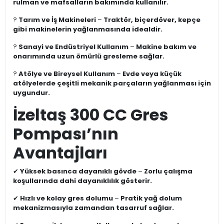
rulman ve mafsalların bakımında kullanılır.
?
Tarım ve İş Makineleri
–
Traktör, biçerdöver, kepçe
gibi makinelerin yağlanmasında idealdir.
?
Sanayi ve Endüstriyel Kullanım
–
Makine bakım ve
onarımında uzun ömürlü gresleme sağlar.
?
Atölye ve Bireysel Kullanım
–
Evde veya küçük
atölyelerde çeşitli mekanik parçaların yağlanması için
uygundur.
İzeltaş 300 CC Gres
Pompası’nın
Avantajları
✔
Yüksek basınca dayanıklı gövde
–
Zorlu çalışma
koşullarında dahi dayanıklılık gösterir.
✔
Hızlı ve kolay gres dolumu
–
Pratik yağ dolum
mekanizmasıyla zamandan tasarruf sağlar.