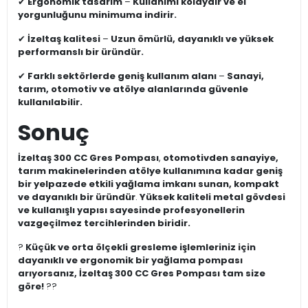
✔
Ergonomik tasarım
–
Kullanımı kolaydır ve el
yorgunluğunu minimuma indirir.
✔
İzeltaş kalitesi
–
Uzun ömürlü, dayanıklı ve yüksek
performanslı bir üründür.
✔
Farklı sektörlerde geniş kullanım alanı
–
Sanayi,
tarım, otomotiv ve atölye alanlarında güvenle
kullanılabilir.
Sonuç
İzeltaş 300 CC Gres Pompası
,
otomotivden sanayiye,
tarım makinelerinden atölye kullanımına kadar geniş
bir yelpazede etkili yağlama imkanı sunan, kompakt
ve dayanıklı bir üründür
.
Yüksek kaliteli metal gövdesi
ve kullanışlı yapısı sayesinde profesyonellerin
vazgeçilmez tercihlerinden biridir.
?
Küçük ve orta ölçekli gresleme işlemleriniz için
dayanıklı ve ergonomik bir yağlama pompası
arıyorsanız, İzeltaş 300 CC Gres Pompası tam size
göre!
??