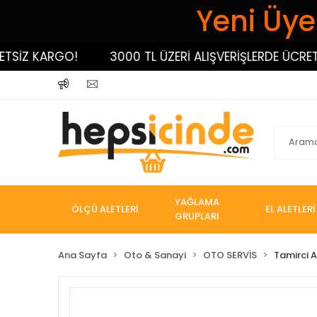
Yeni Üyel
İZ KARGO!
3000 TL ÜZERİ ALIŞVERİŞLERDE ÜCRETSİZ
YAĞLAMA
ÖLÇÜ ALETLERİ
EL ALETLERİ
GRUPLARI
Ana Sayfa
Oto & Sanayi
OTO SERVİS
Tamirci 