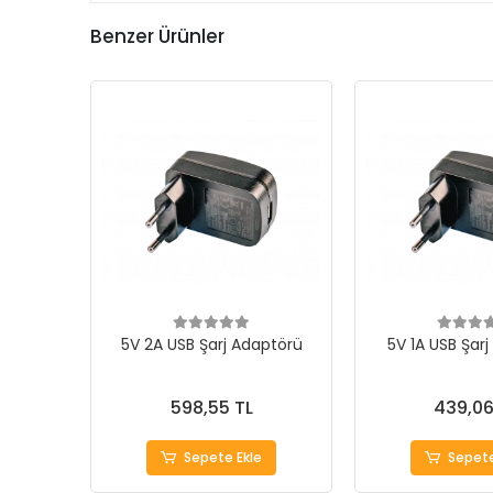
Benzer Ürünler
5V 2A USB Şarj Adaptörü
5V 1A USB Şar
598,55 TL
439,06
Sepete Ekle
Sepete