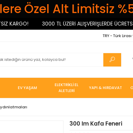
ere Özel Alt Limitsiz %
 KARGO!
3000 TL ÜZERİ ALIŞVERİŞLERDE ÜCRETSİZ K
TRY - Türk Lirası
ELEKTRİKLİ EL
EV YAŞAM
YAPI & HIRDAVAT
O
ALETLERİ
Aydınlatmaları
300 lm Kafa Feneri