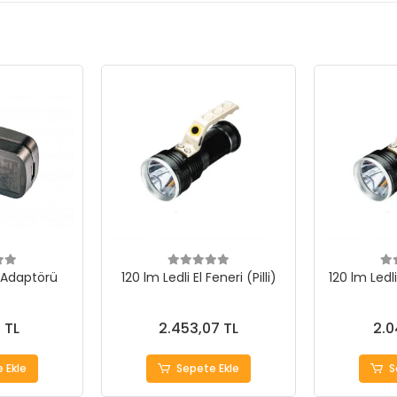
j Adaptörü
120 lm Ledli El Feneri (Pilli)
120 lm Ledli
 TL
2.453,07 TL
2.0
 Ekle
Sepete Ekle
S