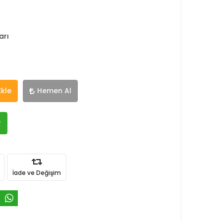
arı
Ekle
Hemen Al
R
İade ve Değişim