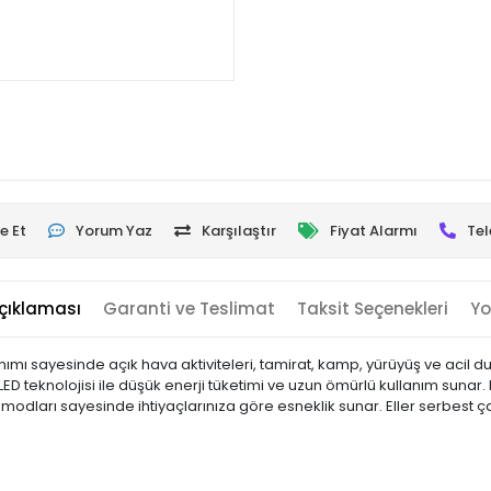
e Et
Yorum Yaz
Karşılaştır
Fiyat Alarmı
Tel
çıklaması
Garanti ve Teslimat
Taksit Seçenekleri
Yo
ımı sayesinde açık hava aktiviteleri, tamirat, kamp, yürüyüş ve acil du
 teknolojisi ile düşük enerji tüketimi ve uzun ömürlü kullanım sunar. 
lı modları sayesinde ihtiyaçlarınıza göre esneklik sunar. Eller serbest 