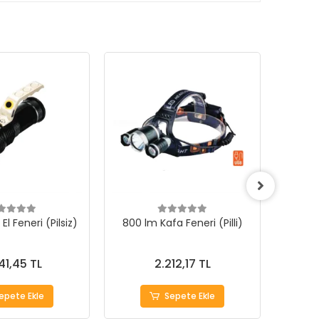
 El Feneri (Pilsiz)
800 lm Kafa Feneri (Pilli)
800 l
41,45 TL
2.212,17 TL
epete Ekle
Sepete Ekle