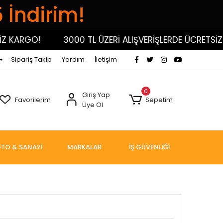
5 İndirim!
ARGO!
3000 TL ÜZERİ ALIŞVERİŞLERDE ÜCRETSİZ KA
Sipariş Takip
Yardım
İletişim
0
Giriş Yap
Favorilerim
Sepetim
Üye Ol
TO & SANAYİ
MARKALAR
İŞ GÜVENLİĞİ