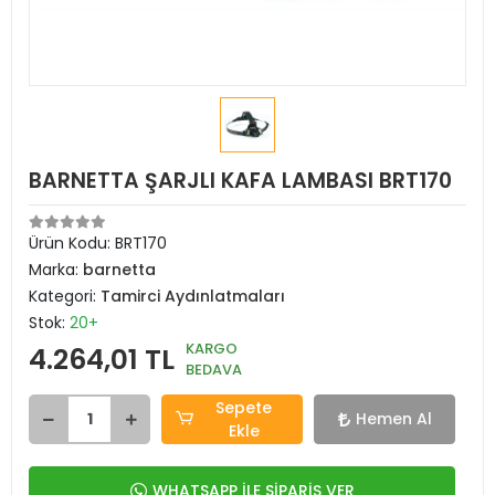
BARNETTA ŞARJLI KAFA LAMBASI BRT170
Ürün Kodu:
BRT170
Marka:
barnetta
Kategori:
Tamirci Aydınlatmaları
Stok:
20+
KARGO
4.264,01 TL
BEDAVA
Sepete
Hemen Al
Ekle
WHATSAPP İLE SİPARİŞ VER