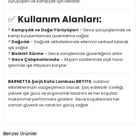
yürüyüşleri ve kampçılık için idealdir.
✅
Kullanım Alanları:
?
Kampçılık ve Doğa Yürüyüşleri
– Gece yürüyüşlerinde ve
kamp kurulumlarında aydınlatma sağlar.
?
Dağcılık
– Dağcılık aktivitelerinde ellerinizi serbest tutarak
ışık sağlar.
?
Bisiklet Sürme
– Gece sürüşlerinde güvenliğinizi artırır.
?
Gece Çalışmalarında
– Akşam saatlerinde açık hava
işlerinde ışık ihtiyacını karşılar.
BARNETTA Şarjlı Kafa Lambası BRT170
, outdoor
etkinliklerinizin vazgeçilmezi olacak. Şarj edilebilir özelliği,
yüksek ışık gücü ve ergonomik tasarımı ile her koşulda
mükemmel performans gösterir. Gece koşullarında her
zaman güvenli ve rahat bir görüş sağlar.
Benzer Ürünler