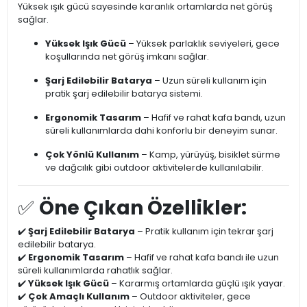
Yüksek ışık gücü sayesinde karanlık ortamlarda net görüş
sağlar.
Yüksek Işık Gücü
– Yüksek parlaklık seviyeleri, gece
koşullarında net görüş imkanı sağlar.
Şarj Edilebilir Batarya
– Uzun süreli kullanım için
pratik şarj edilebilir batarya sistemi.
Ergonomik Tasarım
– Hafif ve rahat kafa bandı, uzun
süreli kullanımlarda dahi konforlu bir deneyim sunar.
Çok Yönlü Kullanım
– Kamp, yürüyüş, bisiklet sürme
ve dağcılık gibi outdoor aktivitelerde kullanılabilir.
✅
Öne Çıkan Özellikler:
✔️
Şarj Edilebilir Batarya
– Pratik kullanım için tekrar şarj
edilebilir batarya.
✔️
Ergonomik Tasarım
– Hafif ve rahat kafa bandı ile uzun
süreli kullanımlarda rahatlık sağlar.
✔️
Yüksek Işık Gücü
– Kararmış ortamlarda güçlü ışık yayar.
✔️
Çok Amaçlı Kullanım
– Outdoor aktiviteler, gece