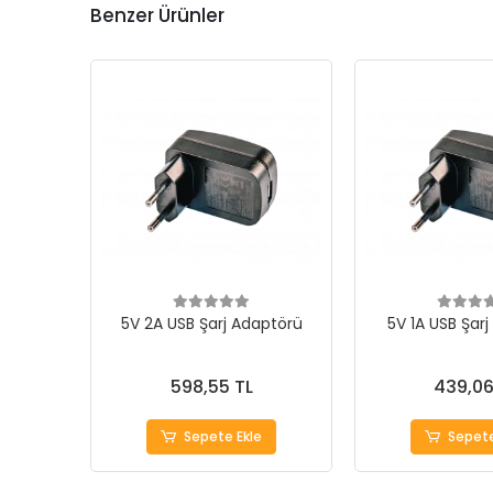
Benzer Ürünler
5V 2A USB Şarj Adaptörü
5V 1A USB Şar
598,55 TL
439,06
Sepete Ekle
Sepete