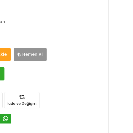
arı
Ekle
Hemen Al
R
İade ve Değişim