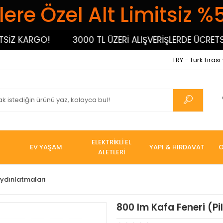
ere Özel Alt Limitsiz %
Z KARGO!
3000 TL ÜZERİ ALIŞVERİŞLERDE ÜCRETSİZ 
TRY - Türk Lirası
ELEKTRİKLİ EL
EV YAŞAM
YAPI & HIRDAVAT
O
ALETLERİ
Aydınlatmaları
800 lm Kafa Feneri (Pil