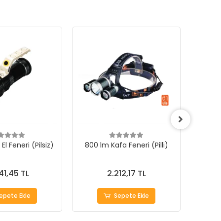
 El Feneri (Pilsiz)
800 lm Kafa Feneri (Pilli)
800 l
41,45 TL
2.212,17 TL
epete Ekle
Sepete Ekle