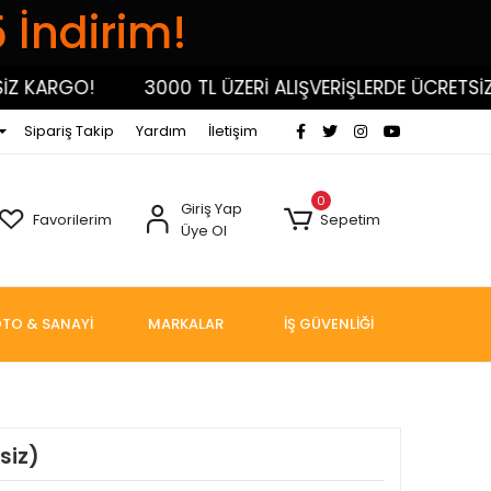
5 İndirim!
KARGO!
3000 TL ÜZERİ ALIŞVERİŞLERDE ÜCRETSİZ K
Sipariş Takip
Yardım
İletişim
0
Giriş Yap
Favorilerim
Sepetim
Üye Ol
TO & SANAYİ
MARKALAR
İŞ GÜVENLİĞİ
siz)