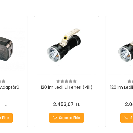
j Adaptörü
120 lm Ledli El Feneri (Pilli)
120 lm Ledli
 TL
2.453,07 TL
2.0
 Ekle
Sepete Ekle
S