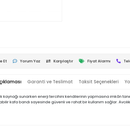
e Et
Yorum Yaz
Karşılaştır
Fiyat Alarmı
Tel
çıklaması
Garanti ve Teslimat
Taksit Seçenekleri
Yo
şık kaynağı sunarken enerji tercihini kendilerinin yapmasına imkân tanır.
abilir kafa bandı sayesinde güvenli ve rahat bir kullanım sağlar. Avcıl