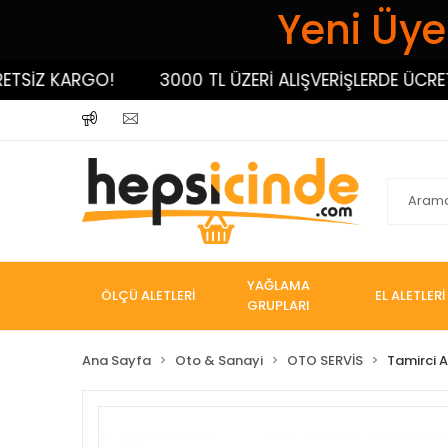
Yeni Üyel
İZ KARGO!
3000 TL ÜZERİ ALIŞVERİŞLERDE ÜCRETSİ
YAĞLAMA
ÖLÇÜ ALETLERİ
EL ALETLERİ
GRUPLARI
Ana Sayfa
Oto & Sanayi
OTO SERVİS
Tamirci 