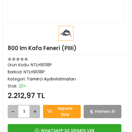
800 lm Kafa Feneri (Pilli)
Ürün Kodu:
NTLH9018P
Barkod:
NTLH9018P
Kategori:
Tamirci Aydınlatmaları
Stok:
20+
2.212,97 TL
Sepete
Hemen Al
Ekle
WHATSAPP İLE SİPARİŞ VER