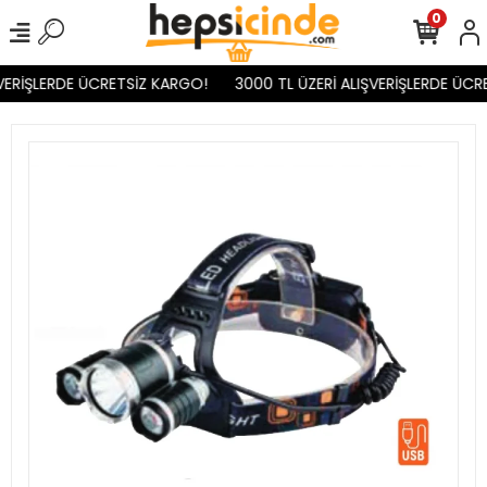
0
VERİŞLERDE ÜCRETSİZ KARGO!
3000 TL ÜZERİ ALIŞVERİŞLERDE ÜCR