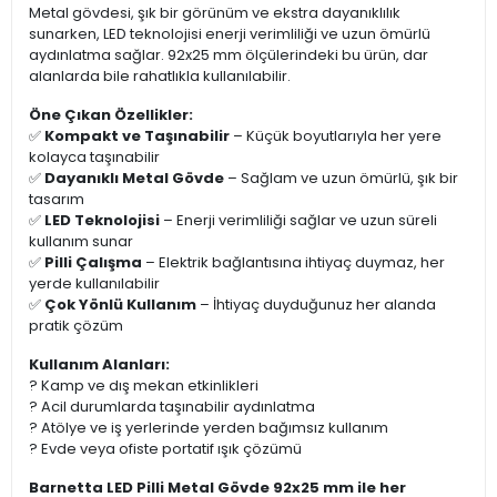
Metal gövdesi, şık bir görünüm ve ekstra dayanıklılık
sunarken, LED teknolojisi enerji verimliliği ve uzun ömürlü
aydınlatma sağlar. 92x25 mm ölçülerindeki bu ürün, dar
alanlarda bile rahatlıkla kullanılabilir.
Öne Çıkan Özellikler:
✅
Kompakt ve Taşınabilir
– Küçük boyutlarıyla her yere
kolayca taşınabilir
✅
Dayanıklı Metal Gövde
– Sağlam ve uzun ömürlü, şık bir
tasarım
✅
LED Teknolojisi
– Enerji verimliliği sağlar ve uzun süreli
kullanım sunar
✅
Pilli Çalışma
– Elektrik bağlantısına ihtiyaç duymaz, her
yerde kullanılabilir
✅
Çok Yönlü Kullanım
– İhtiyaç duyduğunuz her alanda
pratik çözüm
Kullanım Alanları:
? Kamp ve dış mekan etkinlikleri
? Acil durumlarda taşınabilir aydınlatma
? Atölye ve iş yerlerinde yerden bağımsız kullanım
? Evde veya ofiste portatif ışık çözümü
Barnetta LED Pilli Metal Gövde 92x25 mm ile her