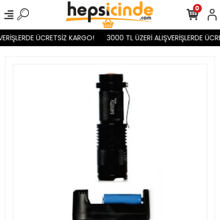
0
VERİŞLERDE ÜCRETSİZ KARGO!
3000 TL ÜZERİ ALIŞVERİŞLERDE ÜCR