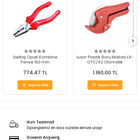
İzeltaş Opak Kombine
Luxor Plastik Boru Makası LX-
Pense 160 mm
OTC/42 Otomatik
774,47 TL
1.160,00 TL
Sepete Ekle
Sepete Ekle
Hızlı Teslimat
Siparişleriniz en kısa sürede elinize ulaşır.
Güvenli Alışveriş