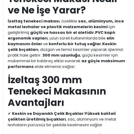
ve Ne İşe Yarar?
İzeltaş tenekeci makası
, özellikle
sac, alüminyum, ince
metal levhalar ve plastik malzemelerin kesimi
için
geliştirilmiş
güçlü ve hassas bir el aletidir.
PVC kaplı
ergonomik sapları
, uzun süreli kullanımlarda bile
elin
kaymasını önler
ve
konforlu bir tutuş sağlar.
Keskin
çelik bıçakları
, düzgün ve temiz kesimler yaparak işlerinizi
pratik hale getirir.
300 mm uzunluğu
, güçlü kesimler için
mükemmel bir kaldıraç etkisi sunarak
az güçle maksimum
performans
elde etmenizi sağlar.
İzeltaş 300 mm
Tenekeci Makasının
Avantajları
✔
Keskin ve Dayanıklı Çelik Bıçaklar:
Yüksek kaliteli
çelikten üretilmiş bıçakları
, sac, alüminyum ve metal
levhaların pürüzsüz bir şekilde kesilmesini sağlar.