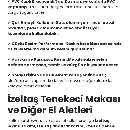
✔
PVC Kaplı Ergonomik Sap:
Kaymaz ve konforlu PVC
kaplı sap
, uzun süreli çalışmalarda bile rahatlık sunarak el
yorgunluğunu önler.
✔
Çok Amaçlı Kullanım:
Sac, alüminyum, ince metal
levhalar, plastik malzemeler ve endüstriyel
kesimlerde kullanılabilir.
✔
Güçlü Kesim Performansı:
Keskin bıçakları sayesinde
az kuvvetle maksimum kesim gücü sunar.
✔
Hassas ve Pürüzsüz Kesim:
Metal malzemeleri
deforme etmeden, temiz ve düzgün bir şekilde keser.
✔
Kolay Erişim ve Satın Alma:
İzeltaş online satış
platformları, yapı marketler ve hırdavat mağazalarından
kolayca temin edilebilir.
İzeltaş Tenekeci Makası
ve Diğer El Aletleri
İzeltaş, profesyonel ve bireysel kullanıcılar için
İzeltaş
lokma takımı, İzeltaş anahtar takımı, İzeltaş pense,