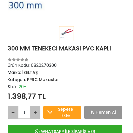
300 MM TENEKECI MAKASI PVC KAPLI
Ürün Kodu:
6820270300
Marka:
İZELTAŞ
Kategori:
PPRC Makaslar
Stok:
20+
1.398,77 TL
Sepete
Hemen Al
Ekle
WHATSAPP İLE SİPARİŞ VER