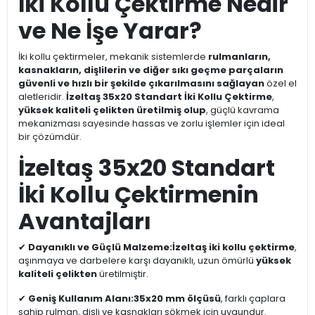
İki Kollu Çektirme Nedir
ve Ne İşe Yarar?
İki kollu çektirmeler, mekanik sistemlerde
rulmanların,
kasnakların, dişlilerin ve diğer sıkı geçme parçaların
güvenli ve hızlı bir şekilde çıkarılmasını sağlayan
özel el
aletleridir.
İzeltaş 35x20 Standart İki Kollu Çektirme
,
yüksek kaliteli çelikten üretilmiş olup
, güçlü kavrama
mekanizması sayesinde hassas ve zorlu işlemler için ideal
bir çözümdür.
İzeltaş 35x20 Standart
İki Kollu Çektirmenin
Avantajları
✔
Dayanıklı ve Güçlü Malzeme:
İzeltaş iki kollu çektirme
,
aşınmaya ve darbelere karşı dayanıklı, uzun ömürlü
yüksek
kaliteli çelikten
üretilmiştir.
✔
Geniş Kullanım Alanı:
35x20 mm ölçüsü
, farklı çaplara
sahip rulman, dişli ve kasnakları sökmek için uygundur.