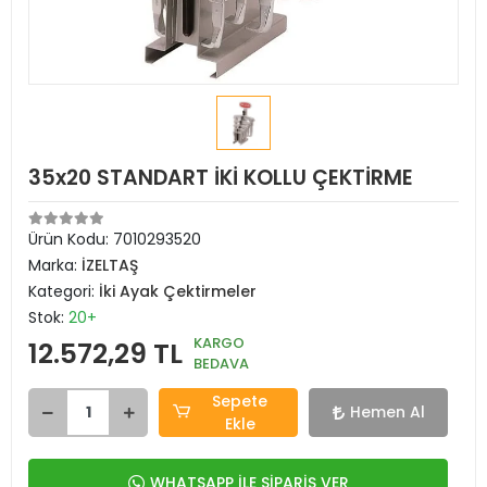
35x20 STANDART İKİ KOLLU ÇEKTİRME
Ürün Kodu:
7010293520
Marka:
İZELTAŞ
Kategori:
İki Ayak Çektirmeler
Stok:
20+
KARGO
12.572,29 TL
BEDAVA
Sepete
Hemen Al
Ekle
WHATSAPP İLE SİPARİŞ VER