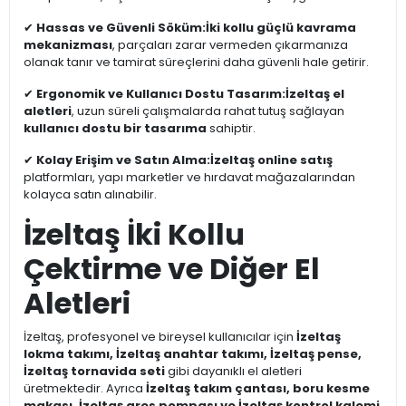
✔
Hassas ve Güvenli Söküm:
İki kollu güçlü kavrama
mekanizması
, parçaları zarar vermeden çıkarmanıza
olanak tanır ve tamirat süreçlerini daha güvenli hale getirir.
✔
Ergonomik ve Kullanıcı Dostu Tasarım:
İzeltaş el
aletleri
, uzun süreli çalışmalarda rahat tutuş sağlayan
kullanıcı dostu bir tasarıma
sahiptir.
✔
Kolay Erişim ve Satın Alma:
İzeltaş online satış
platformları, yapı marketler ve hırdavat mağazalarından
kolayca satın alınabilir.
İzeltaş İki Kollu
Çektirme ve Diğer El
Aletleri
İzeltaş, profesyonel ve bireysel kullanıcılar için
İzeltaş
lokma takımı, İzeltaş anahtar takımı, İzeltaş pense,
İzeltaş tornavida seti
gibi dayanıklı el aletleri
üretmektedir. Ayrıca
İzeltaş takım çantası, boru kesme
makası, İzeltaş gres pompası ve İzeltaş kontrol kalemi