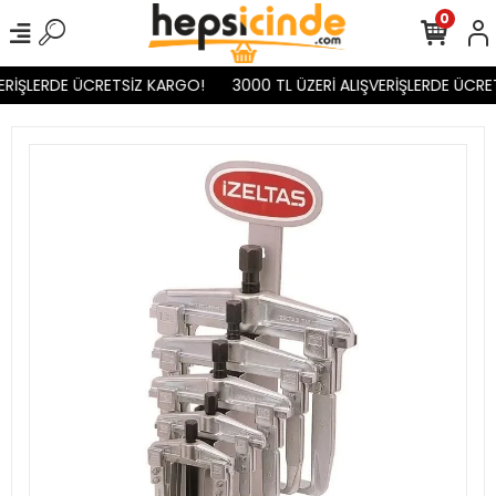
0
RİŞLERDE ÜCRETSİZ KARGO!
3000 TL ÜZERİ ALIŞVERİŞLERDE ÜCRET