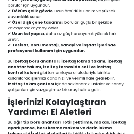
borular için uygundur.
✔
Döküm çelik gövde
, uzun ömürlü kullanım ve yüksek
dayanıklılık sunar.
✔
Özel dişli çene tasarımı
, boruları güçlü bir şekilde
kavrayarak kaymayı önler.
✔
Uzun kol yapısı
, daha az güç harcayarak yüksek tork
üretir.
✔
Tesisat, boru montajı, sanayi ve inşaat işlerinde
profesyonel kullanım için uygundur.
Bu
İzeltaş boru anahtarı
,
izeltaş lokma takımı, izeltaş
anahtar takımı, izeltaş tornavida seti ve izeltaş
kontrol kalemi
gibi tamamlayıcı el aletleriyle birlikte
kullanılarak işlerinizi daha hızlı ve verimli hale getirebilir.
İzeltaş takım çantası
içinde saklanarak, ustalar ve sanayi
çalışanları için vazgeçilmez bir araç haline gelir.
İşlerinizi Kolaylaştıran
Yardımcı El Aletleri
Bu
ağır tip boru anahtarı
,
rotil çektirme, makas, izeltaş
ayarlı pense, boru kesme makası ve derin lokma
takımı
gibi
İzeltaş el aletleri
ile birlikte kullanılarak işlerinizi