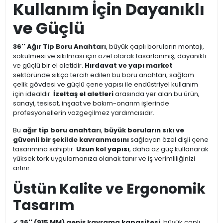
Kullanım İçin Dayanıklı
ve Güçlü
36'' Ağır Tip Boru Anahtarı
, büyük çaplı boruların montajı,
sökülmesi ve sıkılması için özel olarak tasarlanmış, dayanıklı
ve güçlü bir el aletidir.
Hırdavat ve yapı market
sektöründe sıkça tercih edilen bu boru anahtarı, sağlam
çelik gövdesi ve güçlü çene yapısı ile endüstriyel kullanım
için idealdir.
İzeltaş el aletleri
arasında yer alan bu ürün,
sanayi, tesisat, inşaat ve bakım-onarım işlerinde
profesyonellerin vazgeçilmez yardımcısıdır.
Bu
ağır tip boru anahtarı
,
büyük boruların sıkı ve
güvenli bir şekilde kavranmasını
sağlayan özel dişli çene
tasarımına sahiptir.
Uzun kol yapısı
, daha az güç kullanarak
yüksek tork uygulamanıza olanak tanır ve iş verimliliğinizi
artırır.
Üstün Kalite ve Ergonomik
Tasarım
✔
36'' (915 MM) geniş kavrama kapasitesi
, büyük çaplı