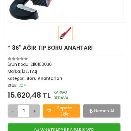
* 36'' AĞIR TİP BORU ANAHTARI
Ürün Kodu:
2110100036
Marka:
İZELTAŞ
Kategori:
Boru Anahtarları
Stok:
20+
KARGO
15.620,48 TL
BEDAVA
Sepete
Hemen Al
Ekle
WHATSAPP İLE SİPARİŞ VER