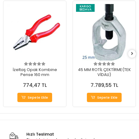
KARGO
BEDAVA
İzeltaş Opak Kombine
45 MM ROTİL ÇEKTİRME(TEK
Pense 160 mm
VİDALI)
774,47 TL
7.789,55 TL
Sepete Ekle
Sepete Ekle
Hızlı Teslimat